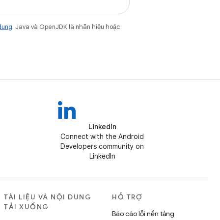
dung
. Java và OpenJDK là nhãn hiệu hoặc
LinkedIn
Connect with the Android
Developers community on
LinkedIn
TÀI LIỆU VÀ NỘI DUNG
HỖ TRỢ
TẢI XUỐNG
Báo cáo lỗi nền tảng