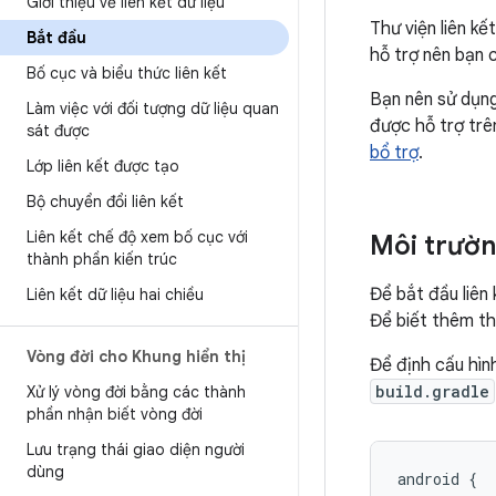
Giới thiệu về liên kết dữ liệu
Thư viện liên kế
Bắt đầu
hỗ trợ nên bạn c
Bố cục và biểu thức liên kết
Bạn nên sử dụng 
Làm việc với đối tượng dữ liệu quan
được hỗ trợ trê
sát được
bổ trợ
.
Lớp liên kết được tạo
Bộ chuyển đổi liên kết
Liên kết chế độ xem bố cục với
Môi trườn
thành phần kiến trúc
Để bắt đầu liên 
Liên kết dữ liệu hai chiều
Để biết thêm t
Vòng đời cho Khung hiển thị
Để định cấu hìn
build.gradle
Xử lý vòng đời bằng các thành
phần nhận biết vòng đời
Lưu trạng thái giao diện người
dùng
android