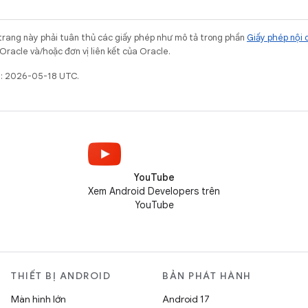
trang này phải tuân thủ các giấy phép như mô tả trong phần
Giấy phép nội 
Oracle và/hoặc đơn vị liên kết của Oracle.
t: 2026-05-18 UTC.
YouTube
Xem Android Developers trên
YouTube
THIẾT BỊ ANDROID
BẢN PHÁT HÀNH
Màn hình lớn
Android 17