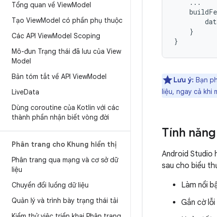
Tổng quan về View
Model
buildFe
Tạo View
Model có phần phụ thuộc
dat
}

Các API View
Model Scoping
Mô-đun Trạng thái đã lưu của View
Model
Bản tóm tắt về API View
Model
Lưu ý:
Bạn phả
liệu, ngay cả khi
Live
Data
Dùng coroutine của Kotlin với các
thành phần nhận biết vòng đời
Tính năng 
Phân trang cho Khung hiển thị
Android Studio h
Phân trang qua mạng và cơ sở dữ
sau cho biểu thứ
liệu
Làm nổi b
Chuyển đổi luồng dữ liệu
Quản lý và trình bày trạng thái tải
Gắn cờ lỗi
Kiểm thử việc triển khai Phân trang