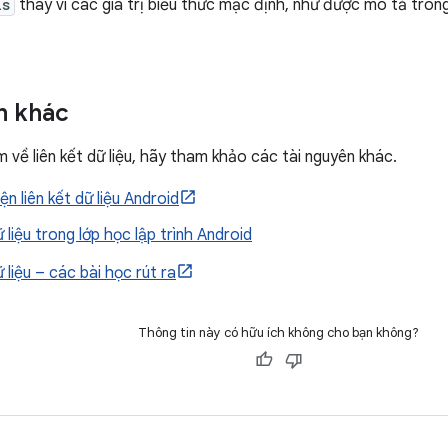
ls
thay vì các giá trị biểu thức mặc định, như được mô tả tron
n khác
 về liên kết dữ liệu, hãy tham khảo các tài nguyên khác.
ện liên kết dữ liệu Android
ữ liệu trong lớp học lập trình Android
ữ liệu – các bài học rút ra
Thông tin này có hữu ích không cho bạn không?