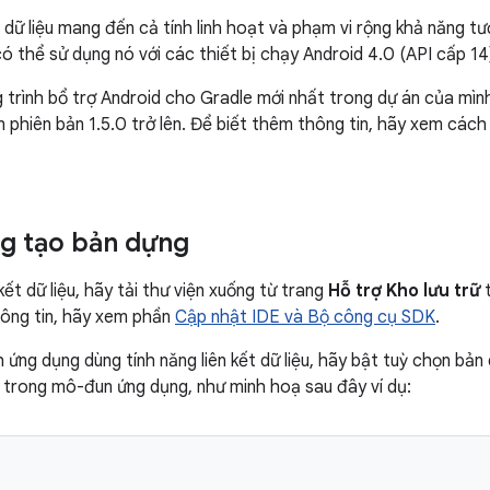
t dữ liệu mang đến cả tính linh hoạt và phạm vi rộng khả năng tư
ó thể sử dụng nó với các thiết bị chạy Android 4.0 (API cấp 14)
trình bổ trợ Android cho Gradle mới nhất trong dự án của mình. 
n phiên bản 1.5.0 trở lên. Để biết thêm thông tin, hãy xem các
g tạo bản dựng
kết dữ liệu, hãy tải thư viện xuống từ trang
Hỗ trợ Kho lưu trữ
t
hông tin, hãy xem phần
Cập nhật IDE và Bộ công cụ SDK
.
h ứng dụng dùng tính năng liên kết dữ liệu, hãy bật tuỳ chọn bả
trong mô-đun ứng dụng, như minh hoạ sau đây ví dụ: