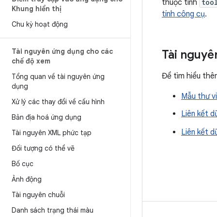
thuộc tính
too
Khung hiển thị
tính công cụ
.
Chu kỳ hoạt động
Tài nguyên ứng dụng cho các
Tài nguyê
chế độ xem
Để tìm hiểu thêm
Tổng quan về tài nguyên ứng
dụng
Mẫu thư vi
Xử lý các thay đổi về cấu hình
Liên kết d
Bản địa hoá ứng dụng
Liên kết d
Tài nguyên XML phức tạp
Đối tượng có thể vẽ
Bố cục
Ảnh động
Tài nguyên chuỗi
Danh sách trạng thái màu