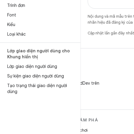
Trình đơn
Font
Nội dung và mã mẫu trên 
nhãn hiệu đã đăng ký của 
Kiểu
Cập nhật lần gần đây nhấ
Loại khác
Lớp giao diện người dùng cho
Khung hiển thị
Lớp giao diện người dùng
Sự kiện giao diện người dùng
X
Theo dõi @AndroidDev trên
Tạo trạng thái giao diện người
X
dùng
TÌM HIỂU THÊM VỀ
KHÁM PHÁ
ANDROID
Trò chơi