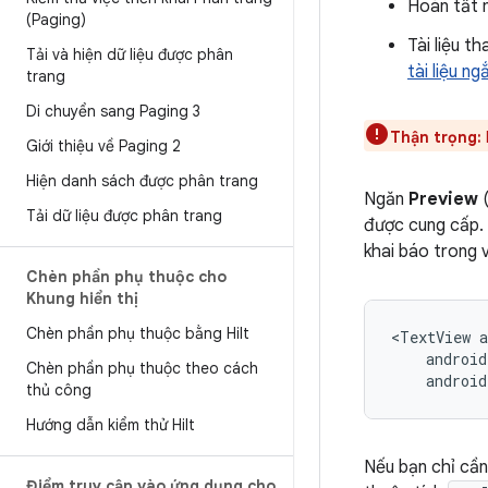
Hoàn tất
(Paging)
Tài liệu 
Tải và hiện dữ liệu được phân
tài liệu ng
trang
Di chuyển sang Paging 3
Thận trọng:
Giới thiệu về Paging 2
Hiện danh sách được phân trang
Ngăn
Preview
(
Tải dữ liệu được phân trang
được cung cấp. 
khai báo trong v
Chèn phần phụ thuộc cho
Khung hiển thị
Chèn phần phụ thuộc bằng Hilt
<TextView
Chèn phần phụ thuộc theo cách
android
thủ công
Hướng dẫn kiểm thử Hilt
Nếu bạn chỉ cần
Điểm truy cập vào ứng dụng cho