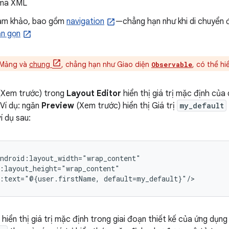
 mã XML
tham khảo, bao gồm
navigation
—chẳng hạn như khi di chuyển 
ắn gọn
Mảng và
chung
, chẳng hạn như Giao diện
, có thể hi
Observable
Xem trước) trong
Layout Editor
hiển thị giá trị mặc định của 
Ví dụ: ngăn
Preview
(Xem trước) hiển thị Giá trị
my_default
í dụ sau:
:text="@{user.firstName,
 hiển thị giá trị mặc định trong giai đoạn thiết kế của ứng dụn