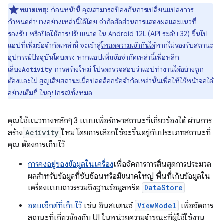
หมายเหตุ:
ก่อนหน้านี้ คุณสามารถป้องกันการเปลี่ยนแปลงการ
กำหนดค่าบางอย่างเหล่านี้ได้โดย จำกัดสัดส่วนการแสดงผลและแนวที่
รองรับ หรือปิดใช้การปรับขนาด ใน Android 12L (API ระดับ 32) ขึ้นไป
แอปที่เพิ่มข้อจำกัดเหล่านี้ จะเข้าสู่
โหมดความเข้ากันได้
หากไม่รองรับสถานะ
อุปกรณ์ปัจจุบันโดยตรง หากแอปเพิ่มข้อจำกัดเหล่านี้เพื่อหลีก
เลี่ยง
การสร้างใหม่ โปรดตรวจสอบว่าแอปทำงานได้อย่างถูก
Activity
ต้องและไม่ สูญเสียสถานะเมื่อปลดล็อกข้อจำกัดเหล่านั้นเพื่อให้ใช้หน้าจอได้
อย่างเต็มที่ ในอุปกรณ์ทั้งหมด
คุณใช้แนวทางหลักๆ 3 แบบเพื่อรักษาสถานะที่เกี่ยวข้องได้ ผ่านการ
สร้าง
Activity
ใหม่ โดยการเลือกใช้จะขึ้นอยู่กับประเภทสถานะที่
คุณ ต้องการเก็บไว้
การคงอยู่ของข้อมูลในเครื่อง
เพื่อจัดการการสิ้นสุดการประมวล
ผลสำหรับข้อมูลที่ซับซ้อนหรือมีขนาดใหญ่ พื้นที่เก็บข้อมูลใน
เครื่องแบบถาวรรวมถึงฐานข้อมูลหรือ
DataStore
ออบเจ็กต์ที่เก็บไว้
เช่น อินสแตนซ์
ViewModel
เพื่อจัดการ
สถานะที่เกี่ยวข้องกับ UI ในหน่วยความจำขณะที่ผู้ใช้ใช้งาน