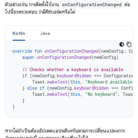
ตัวอย่างเช่น การติดตั้งใช้งาน
onConfigurationChanged
ต่อ
ไปนี้จะตรวจสอบ ว่ามีคีย์บอร์ดหรือไม่
Kotlin
Java
override
fun
onConfigurationChanged
(
newConfig
:
Con
super
.
onConfigurationChanged
(
newConfig
)
// Checks whether a keyboard is available
if
(
newConfig
.
keyboardHidden
===
Configuration
Toast
.
makeText
(
this
,
"Keyboard available"
,
}
else
if
(
newConfig
.
keyboardHidden
===
Config
Toast
.
makeText
(
this
,
"No keyboard"
,
Toast
.
}
}
หากไม่จำเป็นต้องอัปเดตแอปพลิเคชันตามการเปลี่ยนแปลงการ