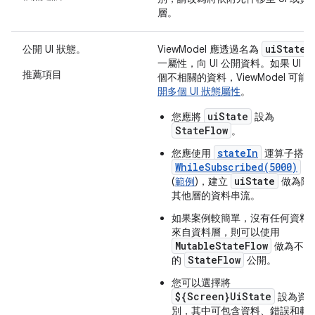
層。
uiState
公開 UI 狀態。
ViewModel 應透過名為
一屬性，向 UI 公開資料。如果 UI 
推薦項目
個不相關的資料，ViewModel 可能
開多個 UI 狀態屬性
。
uiState
您應將
設為
StateFlow
。
stateIn
您應使用
運算子搭配
WhileSubscribed(5000)
政
uiState
(
範例
)，建立
做為階
其他層的資料串流。
如果案例較簡單，沒有任何資料
來自資料層，則可以使用
MutableStateFlow
做為不可
StateFlow
的
公開。
您可以選擇將
${Screen}UiState
設為資
別，其中可包含資料、錯誤和載