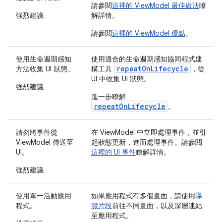
請參閱
這裡的 ViewModel 最佳做法
瞭
強烈建議
解詳情。
請參閱
這裡的 ViewModel 優點
。
使用生命週期感知
使用適合的生命週期感知協同程式建
repeatOnLifecycle
方法收集 UI 狀態。
構工具
，從
UI 中收集 UI 狀態。
強烈建議
進一步瞭解
repeatOnLifecycle
。
請勿將事件從
在 ViewModel 中立即處理事件，並引
ViewModel 傳送至
起狀態更新，進而處理事件。請參閱
UI。
這裡的 UI 事件
瞭解詳情。
強烈建議
使用單一活動應用
如果應用程式有多個畫面，請使用
導
程式。
覽片段
前往不同畫面，以及深層連結
至應用程式。