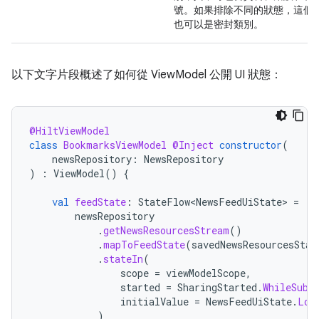
號。如果排除不同的狀態，這個
也可以是密封類別。
以下文字片段概述了如何從 ViewModel 公開 UI 狀態：
@HiltViewModel
class
BookmarksViewModel
@Inject
constructor
(
newsRepository
:
NewsRepository
)
:
ViewModel
()
{
val
feedState
:
StateFlow<NewsFeedUiState>
=
newsRepository
.
getNewsResourcesStream
()
.
mapToFeedState
(
savedNewsResourcesStat
.
stateIn
(
scope
=
viewModelScope
,
started
=
SharingStarted
.
WhileSubs
initialValue
=
NewsFeedUiState
.
Loa
)