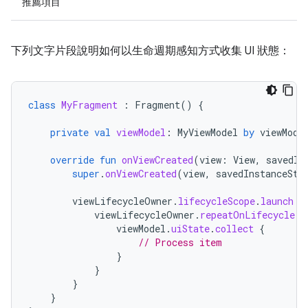
推薦項目
下列文字片段說明如何以生命週期感知方式收集 UI 狀態：
class
MyFragment
:
Fragment
()
{
private
val
viewModel
:
MyViewModel
by
viewMode
override
fun
onViewCreated
(
view
:
View
,
savedIn
super
.
onViewCreated
(
view
,
savedInstanceSta
viewLifecycleOwner
.
lifecycleScope
.
launch
{
viewLifecycleOwner
.
repeatOnLifecycle
(
L
viewModel
.
uiState
.
collect
{
// Process item
}
}
}
}