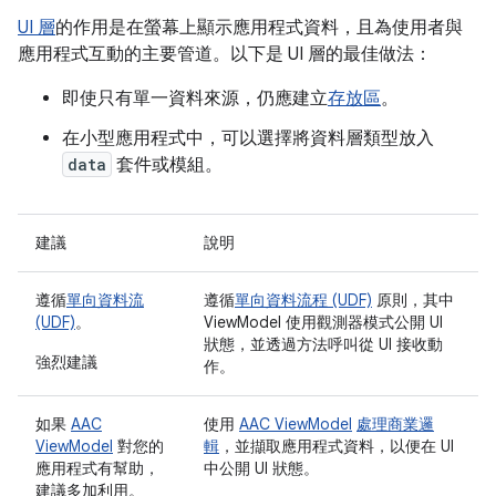
UI 層
的作用是在螢幕上顯示應用程式資料，且為使用者與
應用程式互動的主要管道。以下是 UI 層的最佳做法：
即使只有單一資料來源，仍應建立
存放區
。
在小型應用程式中，可以選擇將資料層類型放入
data
套件或模組。
建議
說明
遵循
單向資料流
遵循
單向資料流程 (UDF)
原則，其中
(UDF)
。
ViewModel 使用觀測器模式公開 UI
狀態，並透過方法呼叫從 UI 接收動
強烈建議
作。
如果
AAC
使用
AAC ViewModel
處理商業邏
ViewModel
對您的
輯
，並擷取應用程式資料，以便在 UI
應用程式有幫助，
中公開 UI 狀態。
建議多加利用。