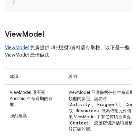
}
View
Model
ViewModel
負責提供 UI 狀態和資料層存取權。以下是一些
ViewModel 最佳做法：
建議
說明
ViewModel 應不受
ViewModel 不應保留任何生命週期
Android 生命週期的影
類型的參照。請勿將
Activity
Fragment
Cont
響。
、
、
Resources
或
做為依附元件傳遞
強烈建議
果 ViewModel 中有任何項目需要
Context
，您應密切評估項目是否
於正確的層。