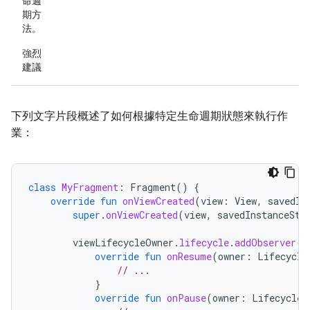
命週
期方
法。
強烈
建議
下列文字片段概述了如何根據特定生命週期狀態來執行作
業：
class
MyFragment
:
Fragment
()
{
override
fun
onViewCreated
(
view
:
View
,
savedIn
super
.
onViewCreated
(
view
,
savedInstanceSta
viewLifecycleOwner
.
lifecycle
.
addObserver
(
o
override
fun
onResume
(
owner
:
Lifecycle
// ...
}
override
fun
onPause
(
owner
:
LifecycleO