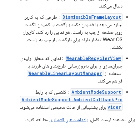
دنبال می‌کند.
DismissibleFrameLayout
: طرحی که به کاربر
اجازه می‌دهد با فشردن دکمه بازگشت یا کشیدن انگشت
روی صفحه از چپ به راست، هر نمایی را رد کند. کاربران
Wear OS انتظار دارند برای بازگشت، از چپ به راست
بکشند.
WearableRecyclerView
: نمایی که منطق اولیه‌ی
جبران‌سازی را برای به‌روزرسانی طرح‌بندی‌های فرزند با
استفاده از
WearableLinearLayoutManager
فراهم می‌کند.
AmbientModeSupport
: کلاسی که با رابط
AmbientModeSupport.AmbientCallbackPro
vider
برای پشتیبانی از حالت محیطی استفاده می‌شود.
برای مشاهده لیست کامل،
یادداشت‌های انتشار را
مطالعه کنید.