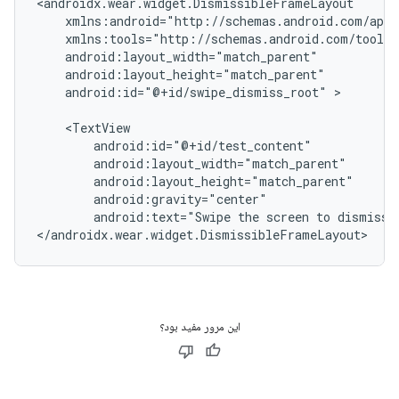
android:id="@+id/swipe_dismiss_root"
>

android:text="Swipe
the
screen
to
dismiss
</androidx.wear.widget.DismissibleFrameLayout>
این مرور مفید بود؟