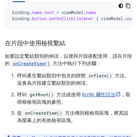
binding
.
name
.
text
=
viewModel
.
name
binding
.
button
.
setOnClickListener
{
viewModel
.
user
在片段中使用檢視繫結
如要設定繫結類別的例項，以便與片段搭配使用，請在片段
的
onCreateView()
方法中執行下列步驟：
呼叫產生繫結類別中包含的靜態
inflate()
方法。
這會為片段建立繫結類別的例項。
呼叫
getRoot()
方法或使用
Kotlin 屬性語法
，取
得根檢視區塊的參照。
從
onCreateView()
方法傳回根檢視區塊，將其設
為螢幕上的有效檢視區塊。