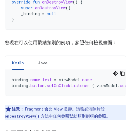
override
fun
onDestroyView
()
{
super
.
onDestroyView
()
_binding
=
null
}
您現在可以使用繫結類別的例項，參照任何檢視畫面：
Kotlin
Java
binding
.
name
.
text
=
viewModel
.
name
binding
.
button
.
setOnClickListener
{
viewModel
.
user
注意：
Fragment 會比 View 長壽。請務必清除片段
方法中任何參照繫結類別例項的參照。
onDestroyView()