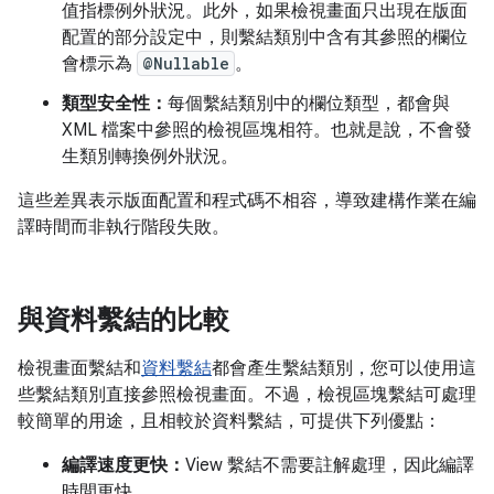
值指標例外狀況。此外，如果檢視畫面只出現在版面
配置的部分設定中，則繫結類別中含有其參照的欄位
會標示為
@Nullable
。
類型安全性：
每個繫結類別中的欄位類型，都會與
XML 檔案中參照的檢視區塊相符。也就是說，不會發
生類別轉換例外狀況。
這些差異表示版面配置和程式碼不相容，導致建構作業在編
譯時間而非執行階段失敗。
與資料繫結的比較
檢視畫面繫結和
資料繫結
都會產生繫結類別，您可以使用這
些繫結類別直接參照檢視畫面。不過，檢視區塊繫結可處理
較簡單的用途，且相較於資料繫結，可提供下列優點：
編譯速度更快：
View 繫結不需要註解處理，因此編譯
時間更快。