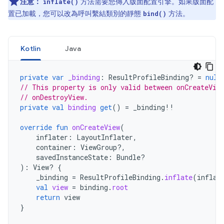
注意：
方法需要您傳入版面配置引擎。如果版面配
inflate()
置已加載，您可以改為呼叫繫結類別的靜態
方法。
bind()
Kotlin
Java
private
var
_binding
:
ResultProfileBinding? 
=
null
// This property is only valid between onCreateVie
// onDestroyView.
private
val
binding
get
()
=
_binding
!!
override
fun
onCreateView
(
inflater
:
LayoutInflater
,
container
:
ViewGroup?,
savedInstanceState
:
Bundle?
):
View? 
{
_binding
=
ResultProfileBinding
.
inflate
(
inflat
val
view
=
binding
.
root
return
view
}