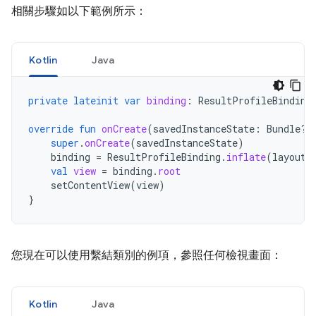
相關步驟如以下範例所示：
Kotlin
Java
private
lateinit
var
binding
:
ResultProfileBinding
override
fun
onCreate
(
savedInstanceState
:
Bundle?)
super
.
onCreate
(
savedInstanceState
)
binding
=
ResultProfileBinding
.
inflate
(
layoutI
val
view
=
binding
.
root
setContentView
(
view
)
}
您現在可以使用繫結類別的例項，參照任何檢視畫面：
Kotlin
Java