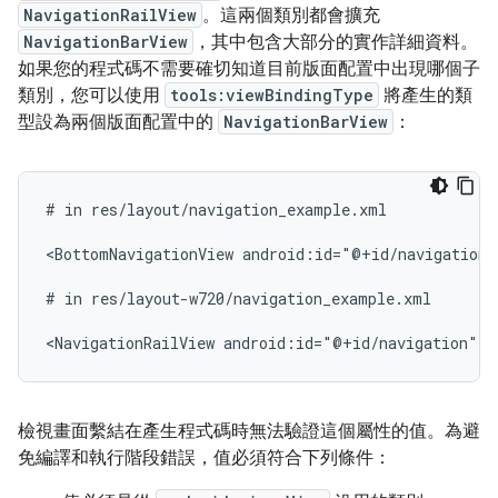
NavigationRailView
。這兩個類別都會擴充
NavigationBarView
，其中包含大部分的實作詳細資料。
如果您的程式碼不需要確切知道目前版面配置中出現哪個子
類別，您可以使用
tools:viewBindingType
將產生的類
型設為兩個版面配置中的
NavigationBarView
：
#
in
res/layout/navigation_example.xml

<BottomNavigationView
android:id="@+id/navigation"
#
in
res/layout-w720/navigation_example.xml

<NavigationRailView
android:id="@+id/navigation"
t
檢視畫面繫結在產生程式碼時無法驗證這個屬性的值。為避
免編譯和執行階段錯誤，值必須符合下列條件：