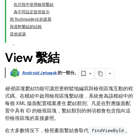
在片段中使用檢視繫結
為不同設定提供提示
與 findViewById 的差異
與資料繫結的比較
其他資源
View 繫結
Android Jetpack
的一部分。
檢視區塊繫結
功能可讓您更輕鬆地編寫與檢視區塊互動的程
式碼。在模組中啟用檢視區塊繫結後，系統會為該模組中的
每個 XML 版面配置檔案產生
繫結類別
。凡是在對應版面配
置中具有 ID 的檢視區塊，繫結類別的例項都會包含指向這
些檢視區塊的直接參照。
在大多數情況下，檢視畫面繫結會取代
findViewById
。