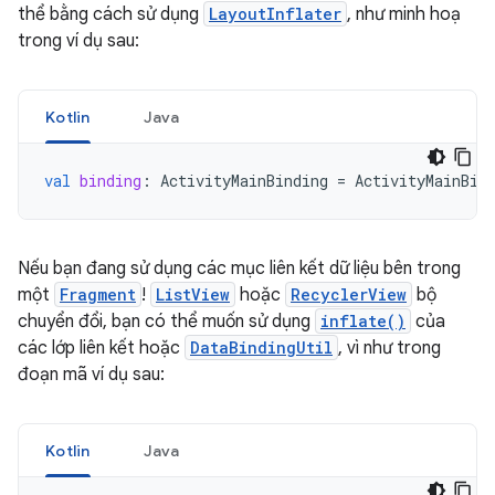
thể bằng cách sử dụng
LayoutInflater
, như minh hoạ
trong ví dụ sau:
Kotlin
Java
val
binding
:
ActivityMainBinding
=
ActivityMainBin
Nếu bạn đang sử dụng các mục liên kết dữ liệu bên trong
một
Fragment
!
ListView
hoặc
RecyclerView
bộ
chuyển đổi, bạn có thể muốn sử dụng
inflate()
của
các lớp liên kết hoặc
DataBindingUtil
, vì như trong
đoạn mã ví dụ sau:
Kotlin
Java