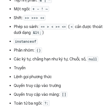
Tệp nhị phân:
& | ^
Một ngôi:
+ - ! ~
Shift:
>> >>> <<
Phép so sánh:
== > < >= <=
(
<
cần được thoát
dưới dạng
&lt;
)
instanceof
Phân nhóm:
()
Các ký tự, chẳng hạn như ký tự, Chuỗi, số,
null
Truyền
Lệnh gọi phương thức
Quyền truy cập vào trường
Quyền truy cập vào mảng:
[]
Toán tử ba ngôi:
?: