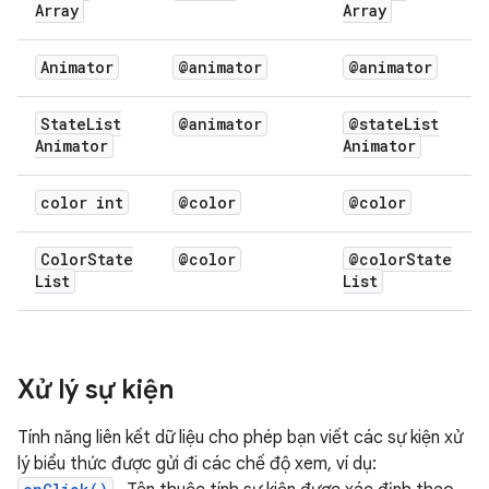
Array
Array
Animator
@animator
@animator
State
List
@animator
@state
List
Animator
Animator
color int
@color
@color
Color
State
@color
@color
State
List
List
Xử lý sự kiện
Tính năng liên kết dữ liệu cho phép bạn viết các sự kiện xử
lý biểu thức được gửi đi các chế độ xem, ví dụ: