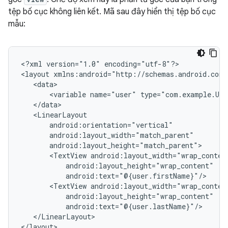
tệp bố cục không liên kết. Mã sau đây hiển thị tệp bố cục
mẫu:
<?xml
version="1.0"
encoding="utf-8"?>

<layout
<variable
name="user"
<TextView
<TextView
</LinearLayout>
