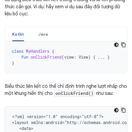
thức cần gọi. Ví dụ: hãy xem ví dụ sau đây đối tượng dữ
liệu bố cục:
Kotlin
Java
class
MyHandlers
{
fun
onClickFriend
(
view
:
View
)
{
...
}
}
Biểu thức liên kết có thể chỉ định trình nghe lượt nhấp cho
một khung hiển thị cho
onClickFriend()
như sau:
<?xml
version="1.0"
encoding="utf-8"?>

<layout