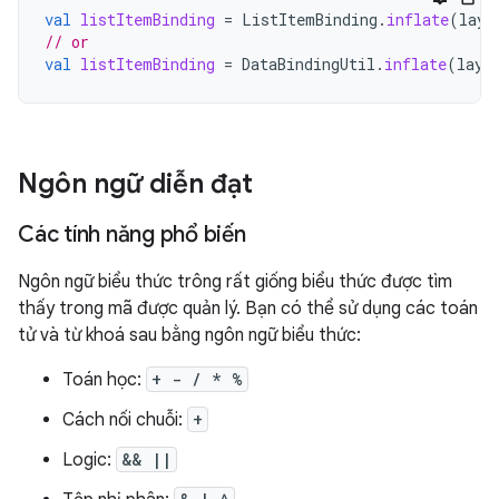
val
listItemBinding
=
ListItemBinding
.
inflate
(
layo
// or
val
listItemBinding
=
DataBindingUtil
.
inflate
(
layo
Ngôn ngữ diễn đạt
Các tính năng phổ biến
Ngôn ngữ biểu thức trông rất giống biểu thức được tìm
thấy trong mã được quản lý. Bạn có thể sử dụng các toán
tử và từ khoá sau bằng ngôn ngữ biểu thức:
Toán học:
+ - / * %
Cách nối chuỗi:
+
Logic:
&& ||