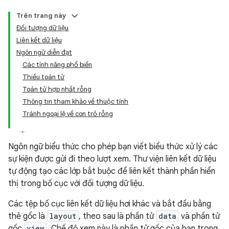
Trên trang này
Đối tượng dữ liệu
Liên kết dữ liệu
Ngôn ngữ diễn đạt
Các tính năng phổ biến
Thiếu toán tử
Toán tử hợp nhất rỗng
Thông tin tham khảo về thuộc tính
Tránh ngoại lệ về con trỏ rỗng
Ngôn ngữ biểu thức cho phép bạn viết biểu thức xử lý các
sự kiện được gửi đi theo lượt xem. Thư viện liên kết dữ liệu
tự động tạo các lớp bắt buộc để liên kết thành phần hiển
thị trong bố cục với đối tượng dữ liệu.
Các tệp bố cục liên kết dữ liệu hơi khác và bắt đầu bằng
thẻ gốc là
layout
, theo sau là phần tử
data
và phần tử
gốc
view
. Chế độ xem này là phần tử gốc của bạn trong