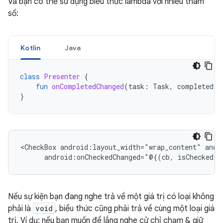
Và bạn có thể sử dụng biểu thức lambda với nhiều tham
số:
Kotlin
Java
class
Presenter
{
fun
onCompletedChanged
(
task
:
Task
,
completed
:
}
<CheckBox
android:layout_width="wrap_content"
android:onCheckedChanged="@{(cb,
isChecked)
Nếu sự kiện bạn đang nghe trả về một giá trị có loại không
phải là
void
, biểu thức cũng phải trả về cùng một loại giá
trị. Ví dụ: nếu bạn muốn để lắng nghe cử chỉ chạm & giữ