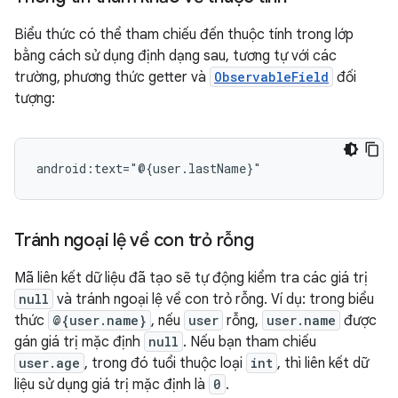
Biểu thức có thể tham chiếu đến thuộc tính trong lớp
bằng cách sử dụng định dạng sau, tương tự với các
trường, phương thức getter và
ObservableField
đối
tượng:
Tránh ngoại lệ về con trỏ rỗng
Mã liên kết dữ liệu đã tạo sẽ tự động kiểm tra các giá trị
null
và tránh ngoại lệ về con trỏ rỗng. Ví dụ: trong biểu
thức
@{user.name}
, nếu
user
rỗng,
user.name
được
gán giá trị mặc định
null
. Nếu bạn tham chiếu
user.age
, trong đó tuổi thuộc loại
int
, thì liên kết dữ
liệu sử dụng giá trị mặc định là
0
.