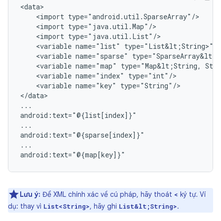
<import
<import
<import
<variable
name="list"
<variable
name="sparse"
<variable
name="map"
type="Map&lt;String,
<variable
name="index"
<variable
name="key"
type="String"/>

</data>

...

android:text="@{list[index]}"

...

android:text="@{sparse[index]}"

...

Lưu ý:
Để XML chính xác về cú pháp, hãy thoát
ký tự. Ví
<
dụ: thay vì
, hãy ghi
.
List<String>
List&lt;String>