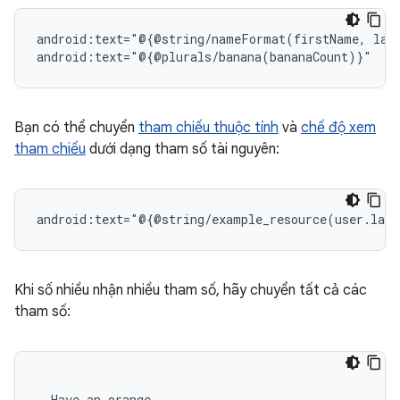
android:text="@{@string/nameFormat(firstName,
las
Bạn có thể chuyển
tham chiếu thuộc tính
và
chế độ xem
tham chiếu
dưới dạng tham số tài nguyên:
android:text="@{@string/example_resource(user.last
Khi số nhiều nhận nhiều tham số, hãy chuyển tất cả các
tham số:
Have
an