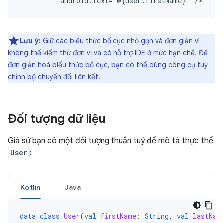
android:text="@{user.firstName}"
Lưu ý:
Giữ các biểu thức bố cục nhỏ gọn và đơn giản vì
không thể kiểm thử đơn vị và có hỗ trợ IDE ở mức hạn chế. Để
đơn giản hoá biểu thức bố cục, bạn có thể dùng công cụ tuỳ
chỉnh
bộ chuyển đổi liên kết
.
Đối tượng dữ liệu
Giả sử bạn có một đối tượng thuần tuý để mô tả thực thể
User
:
Kotlin
Java
data
class
User
(
val
firstName
:
String
,
val
lastNam