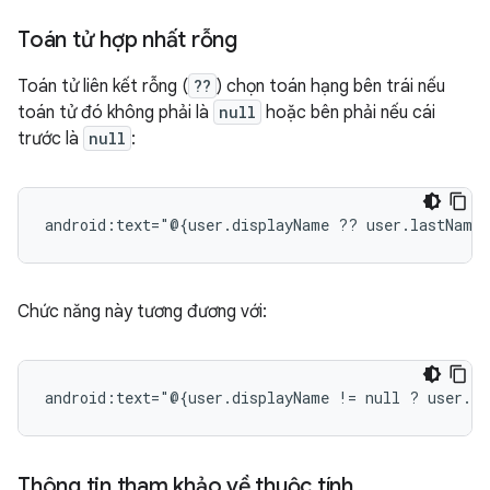
Toán tử hợp nhất rỗng
Toán tử liên kết rỗng (
??
) chọn toán hạng bên trái nếu
toán tử đó không phải là
null
hoặc bên phải nếu cái
trước là
null
:
android:text="@{user.displayName
??
Chức năng này tương đương với:
android:text="@{user.displayName
!=
null
?
user.di
Thông tin tham khảo về thuộc tính