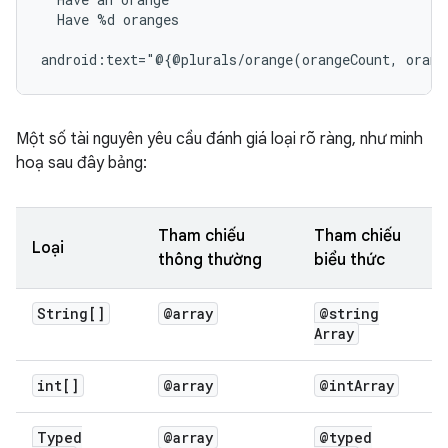
Have
%d
oranges

android:text="@{@plurals/orange(orangeCount,
Một số tài nguyên yêu cầu đánh giá loại rõ ràng, như minh
hoạ sau đây bảng:
Tham chiếu
Tham chiếu
Loại
thông thường
biểu thức
String[]
@array
@string
Array
int[]
@array
@int
Array
Typed
@array
@typed