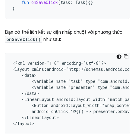
fun
onSaveClick
(
task
:
Task
){}
}
Bạn có thể liên kết sự kiện nhấp chuột với phương thức
onSaveClick()
như sau:
<?xml
version="1.0"
encoding="utf-8"?>

<layout
<variable
name="task"
type="com.android.ex
<variable
name="presenter"
type="com.andro
<LinearLayout
android:layout_width="match_pare
<Button
android:layout_width="wrap_content
android:onClick="@{()
->
presenter.onSaveC
</LinearLayout>
