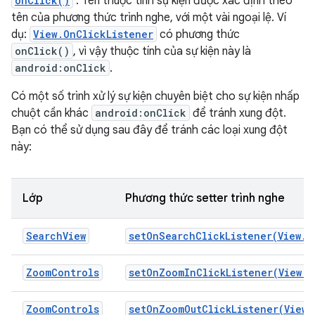
onClick()
. Tên thuộc tính sự kiện được xác định theo
tên của phương thức trình nghe, với một vài ngoại lệ. Ví
dụ:
View.OnClickListener
có phương thức
onClick()
, vì vậy thuộc tính của sự kiện này là
android:onClick
.
Có một số trình xử lý sự kiện chuyên biệt cho sự kiện nhấp
chuột cần khác
android:onClick
để tránh xung đột.
Bạn có thể sử dụng sau đây để tránh các loại xung đột
này:
Lớp
Phương thức setter trình nghe
SearchView
setOnSearchClickListener(View.O
ZoomControls
setOnZoomInClickListener(View.O
ZoomControls
setOnZoomOutClickListener(View.