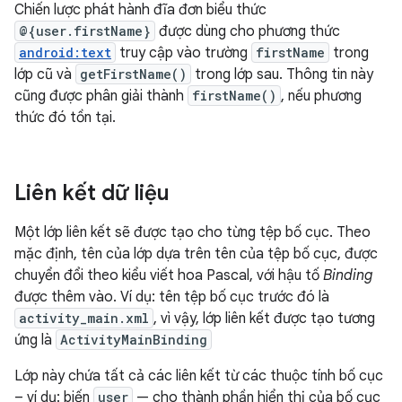
Chiến lược phát hành đĩa đơn biểu thức
@{user.firstName}
được dùng cho phương thức
android:text
truy cập vào trường
firstName
trong
lớp cũ và
getFirstName()
trong lớp sau. Thông tin này
cũng được phân giải thành
firstName()
, nếu phương
thức đó tồn tại.
Liên kết dữ liệu
Một lớp liên kết sẽ được tạo cho từng tệp bố cục. Theo
mặc định, tên của lớp dựa trên tên của tệp bố cục, được
chuyển đổi theo kiểu viết hoa Pascal, với hậu tố
Binding
được thêm vào. Ví dụ: tên tệp bố cục trước đó là
activity_main.xml
, vì vậy, lớp liên kết được tạo tương
ứng là
ActivityMainBinding
Lớp này chứa tất cả các liên kết từ các thuộc tính bố cục
– ví dụ: biến
user
— cho thành phần hiển thị của bố cục