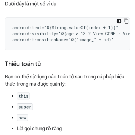
Dưới đây là một số ví dụ:
android:text="@{String.valueOf(index
+
1)}"

android:visibility="@{age
 > 
13
?
View.GONE
:
View.
android:transitionName='@{"image_"
+
Thiếu toán tử
Bạn có thể sử dụng các toán tử sau trong cú pháp biểu
thức trong mã được quản lý:
this
super
new
Lời gọi chung rõ ràng