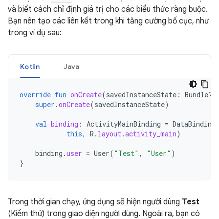
và biết cách chỉ định giá trị cho các biểu thức ràng buộc.
Bạn nên tạo các liên kết trong khi tăng cường bố cục, như
trong ví dụ sau:
Kotlin
Java
override
fun
onCreate
(
savedInstanceState
:
Bundle?)
super
.
onCreate
(
savedInstanceState
)
val
binding
:
ActivityMainBinding
=
DataBinding
this
,
R
.
layout
.
activity_main
)
binding
.
user
=
User
(
"Test"
,
"User"
)
}
Trong thời gian chạy, ứng dụng sẽ hiện người dùng
Test
(Kiểm thử) trong giao diện người dùng. Ngoài ra, bạn có