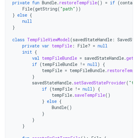
private
fun
Bundle
.
restoreTempFile
()
=
if
(
contain
File
(
getString
(
"path"
))
}
else
{
null
}
class
TempFileViewModel
(
savedStateHandle
:
SavedSta
private
var
tempFile
:
File? 
=
null
init
{
val
tempFileBundle
=
savedStateHandle
.
get<
if
(
tempFileBundle
!=
null
)
{
tempFile
=
tempFileBundle
.
restoreTempF
}
savedStateHandle
.
setSavedStateProvider
(
"te
if
(
tempFile
!=
null
)
{
tempFile
.
saveTempFile
()
}
else
{
Bundle
()
}
}
}