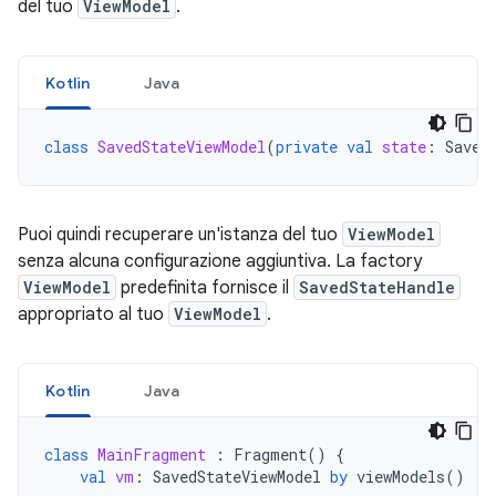
del tuo
ViewModel
.
Kotlin
Java
class
SavedStateViewModel
(
private
val
state
:
Saved
Puoi quindi recuperare un'istanza del tuo
ViewModel
senza alcuna configurazione aggiuntiva. La factory
ViewModel
predefinita fornisce il
SavedStateHandle
appropriato al tuo
ViewModel
.
Kotlin
Java
class
MainFragment
:
Fragment
()
{
val
vm
:
SavedStateViewModel
by
viewModels
()