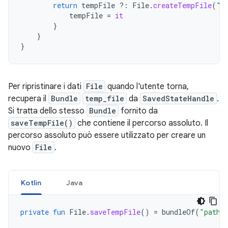
return
tempFile
?:
File
.
createTempFile
(
"t
tempFile
=
it
}
}
}
Per ripristinare i dati
File
quando l'utente torna,
recupera il
Bundle
temp_file
da
SavedStateHandle
.
Si tratta dello stesso
Bundle
fornito da
saveTempFile()
che contiene il percorso assoluto. Il
percorso assoluto può essere utilizzato per creare un
nuovo
File
.
Kotlin
Java
private
fun
File
.
saveTempFile
()
=
bundleOf
(
"path"