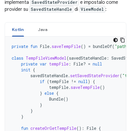
implementa
SavedStateProvider
e impostalo come
provider su
SavedStateHandle
di
ViewModel
:
Kotlin
Java
private
fun
File
.
saveTempFile
()
=
bundleOf
(
"path"
class
TempFileViewModel
(
savedStateHandle
:
SavedSta
private
var
tempFile
:
File? 
=
null
init
{
savedStateHandle
.
setSavedStateProvider
(
"te
if
(
tempFile
!=
null
)
{
tempFile
.
saveTempFile
()
}
else
{
Bundle
()
}
}
}
fun
createOrGetTempFile
():
File
{