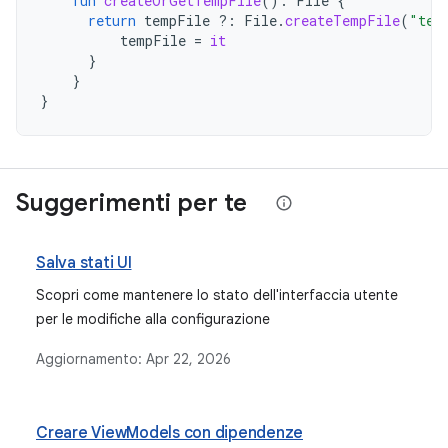
fun
createOrGetTempFile
():
File
{
return
tempFile
?:
File
.
createTempFile
(
"tem
tempFile
=
it
}
}
}
Suggerimenti per te
Salva stati UI
Scopri come mantenere lo stato dell'interfaccia utente
per le modifiche alla configurazione
Aggiornamento:
Apr 22, 2026
Creare ViewModels con dipendenze