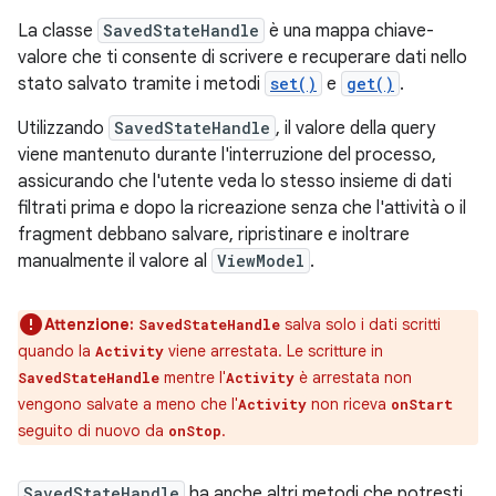
La classe
SavedStateHandle
è una mappa chiave-
valore che ti consente di scrivere e recuperare dati nello
stato salvato tramite i metodi
set()
e
get()
.
Utilizzando
SavedStateHandle
, il valore della query
viene mantenuto durante l'interruzione del processo,
assicurando che l'utente veda lo stesso insieme di dati
filtrati prima e dopo la ricreazione senza che l'attività o il
fragment debbano salvare, ripristinare e inoltrare
manualmente il valore al
ViewModel
.
Attenzione:
salva solo i dati scritti
SavedStateHandle
quando la
viene arrestata. Le scritture in
Activity
mentre l'
è arrestata non
SavedStateHandle
Activity
vengono salvate a meno che l'
non riceva
Activity
onStart
seguito di nuovo da
.
onStop
SavedStateHandle
ha anche altri metodi che potresti