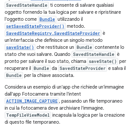
SavedStateHandle
ti consente di salvare qualsiasi
oggetto fornendo la tua logica per salvare e ripristinare
l'oggetto come
Bundle
utilizzando il
setSavedStateProvider()
metodo.
SavedStateRegistry.SavedStateProvider
è
un'interfaccia che definisce un singolo metodo
saveState()
che restituisce un
Bundle
contenente lo
stato che vuoi salvare. Quando
SavedStateHandle
è
pronto per salvare il suo stato, chiama
saveState()
per
recuperare il
Bundle
da
SavedStateProvider
e salva il
Bundle
per la chiave associata.
Considera un esempio di un'app che richiede un'immagine
dall'app Fotocamera tramite l'intent
ACTION_IMAGE_CAPTURE
, passando un file temporaneo
in cui la fotocamera deve archiviare l'immagine.
TempFileViewModel
incapsula la logica per la creazione
di questo file temporaneo.