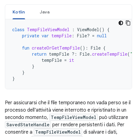
Kotlin
Java
class
TempFileViewModel
:
ViewModel
()
{
private
var
tempFile
:
File? 
=
null
fun
createOrGetTempFile
():
File
{
return
tempFile
?:
File
.
createTempFile
(
"t
tempFile
=
it
}
}
}
Per assicurarsi che il file temporaneo non vada perso se il
processo dell'attività viene interrotto e ripristinato in un
secondo momento,
TempFileViewModel
può utilizzare
SavedStateHandle
per rendere persistenti i dati. Per
consentire a
TempFileViewModel
di salvare i dati,