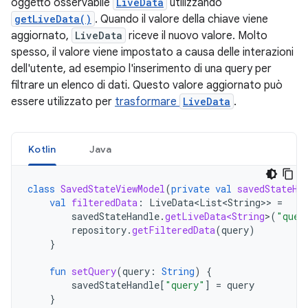
oggetto osservabile
LiveData
utilizzando
getLiveData()
. Quando il valore della chiave viene
aggiornato,
LiveData
riceve il nuovo valore. Molto
spesso, il valore viene impostato a causa delle interazioni
dell'utente, ad esempio l'inserimento di una query per
filtrare un elenco di dati. Questo valore aggiornato può
essere utilizzato per
trasformare
LiveData
.
Kotlin
Java
class
SavedStateViewModel
(
private
val
savedStateHa
val
filteredData
:
LiveData<List<String
>>
=
savedStateHandle
.
getLiveData<String
>
(
"quer
repository
.
getFilteredData
(
query
)
}
fun
setQuery
(
query
:
String
)
{
savedStateHandle
[
"query"
]
=
query
}