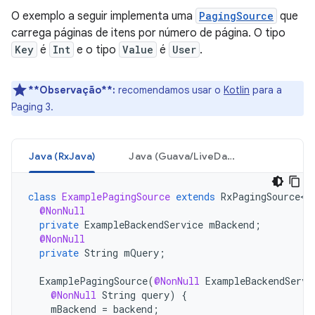
O exemplo a seguir implementa uma
PagingSource
que
carrega páginas de itens por número de página. O tipo
Key
é
Int
e o tipo
Value
é
User
.
**Observação**:
recomendamos usar o
Kotlin
para a
Paging 3.
Java (RxJava)
Java (Guava/LiveData)
class
ExamplePagingSource
extends
RxPagingSource<I
@NonNull
private
ExampleBackendService
mBackend
;
@NonNull
private
String
mQuery
;
ExamplePagingSource
(
@NonNull
ExampleBackendServi
@NonNull
String
query
)
{
mBackend
=
backend
;