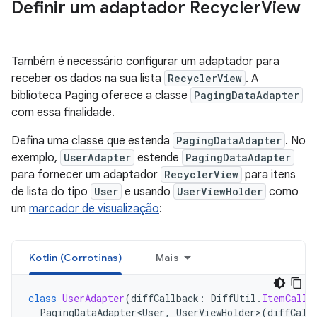
Definir um adaptador Recycler
View
Também é necessário configurar um adaptador para
receber os dados na sua lista
RecyclerView
. A
biblioteca Paging oferece a classe
PagingDataAdapter
com essa finalidade.
Defina uma classe que estenda
PagingDataAdapter
. No
exemplo,
UserAdapter
estende
PagingDataAdapter
para fornecer um adaptador
RecyclerView
para itens
de lista do tipo
User
e usando
UserViewHolder
como
um
marcador de visualização
:
Kotlin (Corrotinas)
Mais
class
UserAdapter
(
diffCallback
:
DiffUtil
.
ItemCallb
PagingDataAdapter<User
,
UserViewHolder
>
(
diffCall