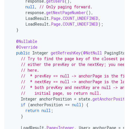
response
.
getUsers
(),
null
,
// Only paging forward.
response
.
getNextPageNumber
(),
LoadResult
.
Page
.
COUNT_UNDEFINED
,
LoadResult
.
Page
.
COUNT_UNDEFINED
);
}
@Nullable
@Override
public
Integer
getRefreshKey
(
@NotNull
PagingStat
// Try to find the page key of the closest pag
// either the prevKey or the nextKey; you need
// here.
//  * prevKey == null -> anchorPage is the fir
//  * nextKey == null -> anchorPage is the las
//  * both prevKey and nextKey are null -> anc
//    initial page, so return null.
Integer
anchorPosition
=
state
.
getAnchorPositi
if
(
anchorPosition
==
null
)
{
return
null
;
}
LoadResult
.
Page<Integer
,
User
>
anchorPage
=
st