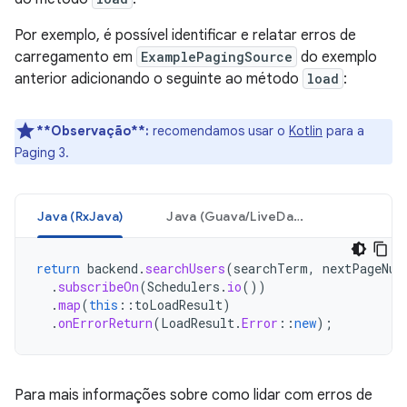
Por exemplo, é possível identificar e relatar erros de
carregamento em
ExamplePagingSource
do exemplo
anterior adicionando o seguinte ao método
load
:
**Observação**:
recomendamos usar o
Kotlin
para a
Paging 3.
Java (RxJava)
Java (Guava/LiveData)
return
backend
.
searchUsers
(
searchTerm
,
nextPageNum
.
subscribeOn
(
Schedulers
.
io
())
.
map
(
this
::
toLoadResult
)
.
onErrorReturn
(
LoadResult
.
Error
::
new
);
Para mais informações sobre como lidar com erros de