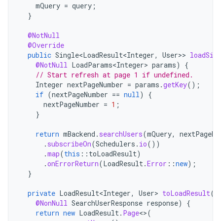
mQuery
=
query
;
}
@NotNull
@Override
public
Single<LoadResult<Integer
,
User
>>
loadSin
@NotNull
LoadParams<Integer>
params
)
{
// Start refresh at page 1 if undefined.
Integer
nextPageNumber
=
params
.
getKey
();
if
(
nextPageNumber
==
null
)
{
nextPageNumber
=
1
;
}
return
mBackend
.
searchUsers
(
mQuery
,
nextPageNu
.
subscribeOn
(
Schedulers
.
io
())
.
map
(
this
::
toLoadResult
)
.
onErrorReturn
(
LoadResult
.
Error
::
new
);
}
private
LoadResult<Integer
,
User
>
toLoadResult
(
@NonNull
SearchUserResponse
response
)
{
return
new
LoadResult
.
Page
<>
(