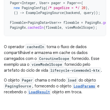
Pager<Integer
,
User
>
pager
=
Pager
<>
(
new
PagingConfig
(
/* pageSize = */
20
),
()
-
>
ExamplePagingSource
(
backend
,
query
));
Flowable<PagingData<User>
>
flowable
=
PagingRx
.
get
PagingRx
.
cachedIn
(
flowable
,
viewModelScope
);
O operador
cachedIn
torna o fluxo de dados
compartilhável e armazena em cache os dados
carregados com o
CoroutineScope
fornecido. Esse
exemplo usa o
viewModelScope
fornecido pelo
artefato do ciclo de vida
lifecycle-viewmodel-ktx
.
O objeto
Pager
chama o método
load
do objeto
PagingSource
, fornecendo o objeto
LoadParams
e
recebendo o
LoadResult
objeto em troca.