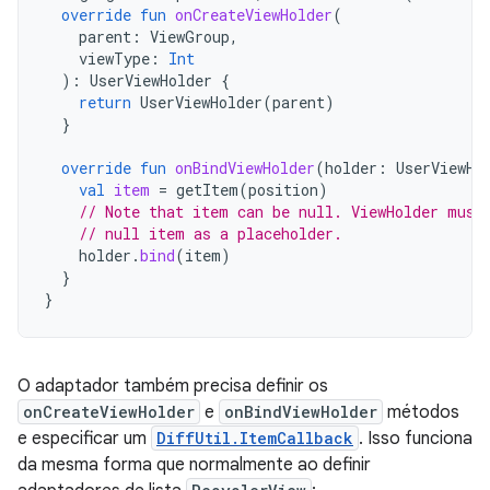
override
fun
onCreateViewHolder
(
parent
:
ViewGroup
,
viewType
:
Int
):
UserViewHolder
{
return
UserViewHolder
(
parent
)
}
override
fun
onBindViewHolder
(
holder
:
UserViewHo
val
item
=
getItem
(
position
)
// Note that item can be null. ViewHolder must
// null item as a placeholder.
holder
.
bind
(
item
)
}
}
O adaptador também precisa definir os
onCreateViewHolder
e
onBindViewHolder
métodos
e especificar um
DiffUtil.ItemCallback
. Isso funciona
da mesma forma que normalmente ao definir