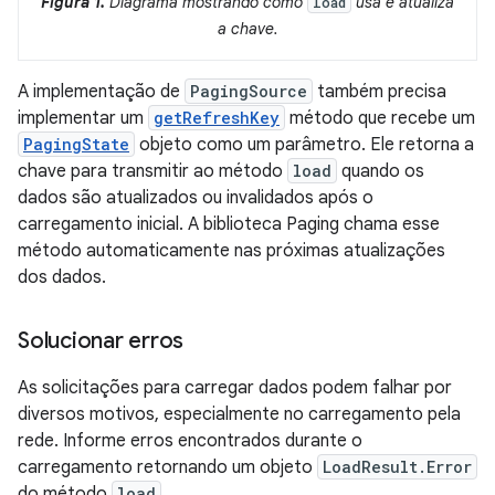
Figura 1.
Diagrama mostrando como
usa e atualiza
load
a chave.
A implementação de
PagingSource
também precisa
implementar um
getRefreshKey
método que recebe um
PagingState
objeto como um parâmetro. Ele retorna a
chave para transmitir ao método
load
quando os
dados são atualizados ou invalidados após o
carregamento inicial. A biblioteca Paging chama esse
método automaticamente nas próximas atualizações
dos dados.
Solucionar erros
As solicitações para carregar dados podem falhar por
diversos motivos, especialmente no carregamento pela
rede. Informe erros encontrados durante o
carregamento retornando um objeto
LoadResult.Error
do método
load
.