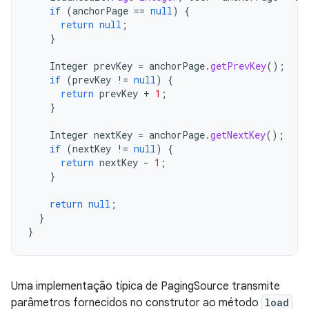
if
(
anchorPage
==
null
)
{
return
null
;
}
Integer
prevKey
=
anchorPage
.
getPrevKey
();
if
(
prevKey
!=
null
)
{
return
prevKey
+
1
;
}
Integer
nextKey
=
anchorPage
.
getNextKey
();
if
(
nextKey
!=
null
)
{
return
nextKey
-
1
;
}
return
null
;
}
}
Uma implementação típica de PagingSource transmite
parâmetros fornecidos no construtor ao método
load