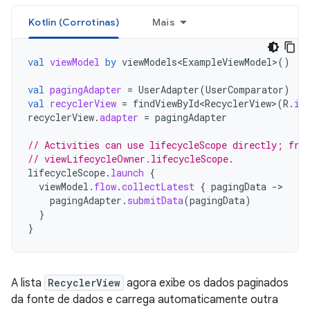
Kotlin (Corrotinas)
Mais
val
viewModel
by
viewModels<ExampleViewModel>
()
val
pagingAdapter
=
UserAdapter
(
UserComparator
)
val
recyclerView
=
findViewById<RecyclerView>
(
R
.
id
recyclerView
.
adapter
=
pagingAdapter
// Activities can use lifecycleScope directly; fra
// viewLifecycleOwner.lifecycleScope.
lifecycleScope
.
launch
{
viewModel
.
flow
.
collectLatest
{
pagingData
-
pagingAdapter
.
submitData
(
pagingData
)
}
}
A lista
RecyclerView
agora exibe os dados paginados
da fonte de dados e carrega automaticamente outra