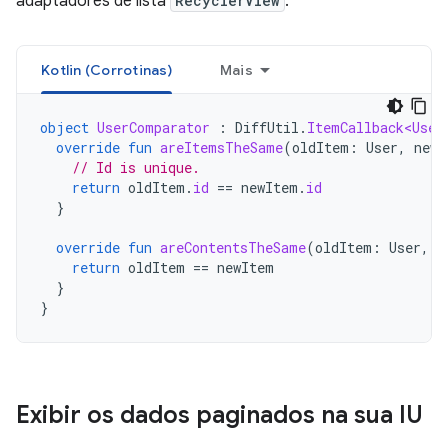
adaptadores de lista
RecyclerView
:
Kotlin (Corrotinas)
Mais
object
UserComparator
:
DiffUtil
.
ItemCallback<User
override
fun
areItemsTheSame
(
oldItem
:
User
,
newI
// Id is unique.
return
oldItem
.
id
==
newItem
.
id
}
override
fun
areContentsTheSame
(
oldItem
:
User
,
n
return
oldItem
==
newItem
}
}
Exibir os dados paginados na sua IU