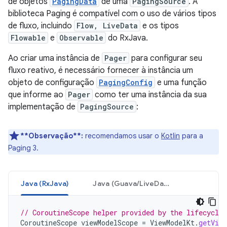
de objetos
PagingData
de uma
PagingSource
. A
biblioteca Paging é compatível com o uso de vários tipos
de fluxo, incluindo
Flow, LiveData
e os tipos
Flowable
e
Observable
do RxJava.
Ao criar uma instância de
Pager
para configurar seu
fluxo reativo, é necessário fornecer à instância um
objeto de configuração
PagingConfig
e uma função
que informe ao
Pager
como ter uma instância da sua
implementação de
PagingSource
:
**Observação**:
recomendamos usar o
Kotlin
para a
Paging 3.
Java (RxJava)
Java (Guava/LiveData)
// CoroutineScope helper provided by the lifecycle
CoroutineScope
viewModelScope
=
ViewModelKt
.
getView