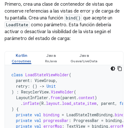
Primero, crea una clase de contenedor de vistas que
conserve referencias a las vistas de error y de carga de
tu pantalla. Crea una función
bind()
que acepte un
LoadState
como parámetro. Esta función debería
activar o desactivar la visibilidad de la vista según el
parámetro del estado de carga:
Kotlin
Java
Java
class
LoadStateViewHolder
(
parent
:
ViewGroup
,
retry
:
()
->
Unit
)
:
RecyclerView
.
ViewHolder
(
LayoutInflater
.
from
(
parent
.
context
)
.
inflate
(
R
.
layout
.
load_state_item
,
parent
,
fal
)
{
private
val
binding
=
LoadStateItemBinding
.
bind
(
private
val
progressBar
:
ProgressBar
=
binding
.
p
private
val
errorMsg
:
TextView
=
binding
.
errorMs