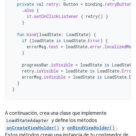
private
val
retry
:
Button
=
binding
.
retryButton
.
also
{
it
.
setOnClickListener
{
retry
()
}
}
fun
bind
(
loadState
:
LoadState
)
{
if
(
loadState
is
LoadState
.
Error
)
{
errorMsg
.
text
=
loadState
.
error
.
localizedMess
}
progressBar
.
isVisible
=
loadState
is
LoadState
retry
.
isVisible
=
loadState
is
LoadState
.
Error
errorMsg
.
isVisible
=
loadState
is
LoadState
.
Er
}
}
A continuación, crea una clase que implemente
LoadStateAdapter
y define los métodos
onCreateViewHolder()
y
onBindViewHolder()
.
Estos métodos crean una instancia de tu contenedor de