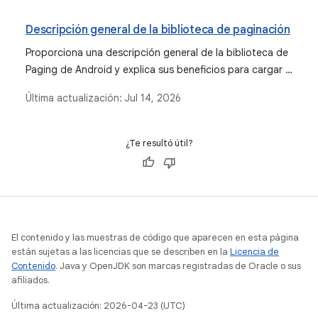
condiciones de red poco confiables o uso sin conexión.
Detalla los pasos de implementación para coordinar las
Descripción general de la biblioteca de paginación
cargas de datos, controlar la sincronización de datos y
administrar claves remotas con Room.
Proporciona una descripción general de la biblioteca de
Paging de Android y explica sus beneficios para cargar y
mostrar de manera eficiente datos paginados de varias
Última actualización:
Jul 14, 2026
fuentes dentro de la arquitectura de una app.
¿Te resultó útil?
El contenido y las muestras de código que aparecen en esta página
están sujetas a las licencias que se describen en la
Licencia de
Contenido
. Java y OpenJDK son marcas registradas de Oracle o sus
afiliados.
Última actualización: 2026-04-23 (UTC)