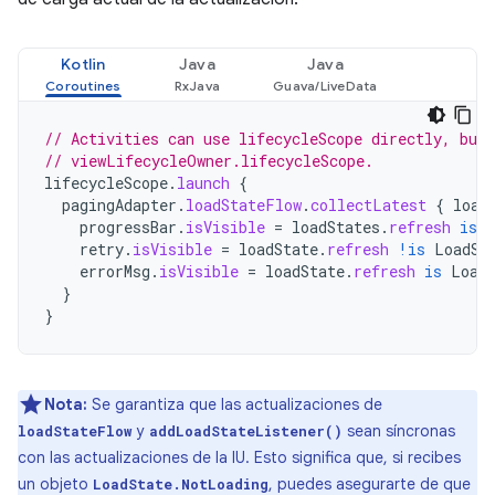
Kotlin
Java
Java
// Activities can use lifecycleScope directly, but
// viewLifecycleOwner.lifecycleScope.
lifecycleScope
.
launch
{
pagingAdapter
.
loadStateFlow
.
collectLatest
{
load
progressBar
.
isVisible
=
loadStates
.
refresh
is
retry
.
isVisible
=
loadState
.
refresh
!is
LoadSt
errorMsg
.
isVisible
=
loadState
.
refresh
is
Load
}
}
Nota:
Se garantiza que las actualizaciones de
y
sean síncronas
loadStateFlow
addLoadStateListener()
con las actualizaciones de la IU. Esto significa que, si recibes
un objeto
, puedes asegurarte de que
LoadState.NotLoading