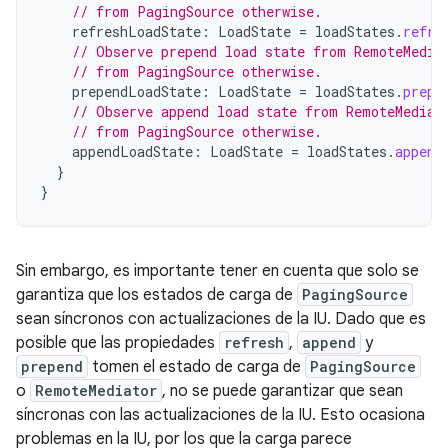
// from PagingSource otherwise.
refreshLoadState
:
LoadState
=
loadStates
.
refre
// Observe prepend load state from RemoteMedia
// from PagingSource otherwise.
prependLoadState
:
LoadState
=
loadStates
.
prepe
// Observe append load state from RemoteMediat
// from PagingSource otherwise.
appendLoadState
:
LoadState
=
loadStates
.
append
}
}
Sin embargo, es importante tener en cuenta que solo se
garantiza que los estados de carga de
PagingSource
sean síncronos con actualizaciones de la IU. Dado que es
posible que las propiedades
refresh
,
append
y
prepend
tomen el estado de carga de
PagingSource
o
RemoteMediator
, no se puede garantizar que sean
síncronas con las actualizaciones de la IU. Esto ocasiona
problemas en la IU, por los que la carga parece