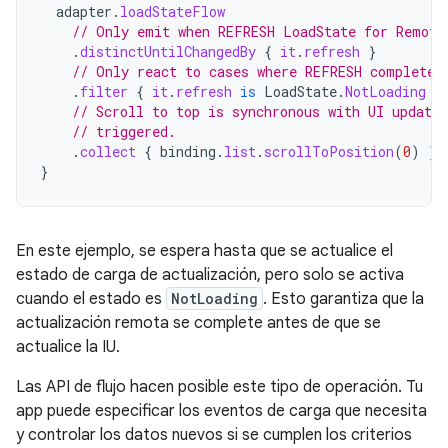
adapter
.
loadStateFlow
// Only emit when REFRESH LoadState for Remote
.
distinctUntilChangedBy
{
it
.
refresh
}
// Only react to cases where REFRESH completes
.
filter
{
it
.
refresh
is
LoadState
.
NotLoading
}
// Scroll to top is synchronous with UI update
// triggered.
.
collect
{
binding
.
list
.
scrollToPosition
(
0
)
}
}
En este ejemplo, se espera hasta que se actualice el
estado de carga de actualización, pero solo se activa
cuando el estado es
NotLoading
. Esto garantiza que la
actualización remota se complete antes de que se
actualice la IU.
Las API de flujo hacen posible este tipo de operación. Tu
app puede especificar los eventos de carga que necesita
y controlar los datos nuevos si se cumplen los criterios