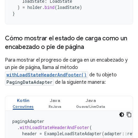
loadState
:
LoadState
)
=
holder
.
bind
(
loadState
)
}
Cómo mostrar el estado de carga como un
encabezado o pie de página
Para mostrar el progreso de carga en un encabezado y
un pie de página, llama al método
withLoadStateHeaderAndFooter()
de tu objeto
PagingDataAdapter
de la siguiente manera:
Kotlin
Java
Java
pagingAdapter
.
withLoadStateHeaderAndFooter
(
header
=
ExampleLoadStateAdapter
(
adapter
::
retr