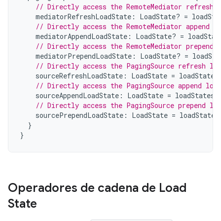
// Directly access the RemoteMediator refresh 
mediatorRefreshLoadState
:
LoadState? 
=
loadSta
// Directly access the RemoteMediator append l
mediatorAppendLoadState
:
LoadState? 
=
loadStat
// Directly access the RemoteMediator prepend 
mediatorPrependLoadState
:
LoadState? 
=
loadSta
// Directly access the PagingSource refresh lo
sourceRefreshLoadState
:
LoadState
=
loadStates
// Directly access the PagingSource append loa
sourceAppendLoadState
:
LoadState
=
loadStates
.
// Directly access the PagingSource prepend lo
sourcePrependLoadState
:
LoadState
=
loadStates
}
}
Operadores de cadena de Load
State