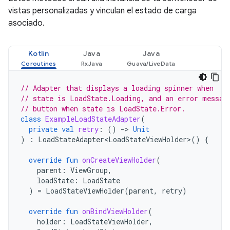
vistas personalizadas y vinculan el estado de carga
asociado.
Kotlin
Java
Java
// Adapter that displays a loading spinner when
// state is LoadState.Loading, and an error messag
// button when state is LoadState.Error.
class
ExampleLoadStateAdapter
(
private
val
retry
:
()
->
Unit
)
:
LoadStateAdapter<LoadStateViewHolder>
()
{
override
fun
onCreateViewHolder
(
parent
:
ViewGroup
,
loadState
:
LoadState
)
=
LoadStateViewHolder
(
parent
,
retry
)
override
fun
onBindViewHolder
(
holder
:
LoadStateViewHolder
,