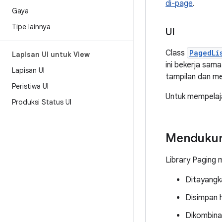
di-page
.
Gaya
Tipe lainnya
UI
Class
PagedLi
Lapisan UI untuk View
ini bekerja sam
Lapisan UI
tampilan dan m
Peristiwa UI
Untuk mempelajar
Produksi Status UI
Mendukung
Library Paging 
Ditayangk
Disimpan 
Dikombina