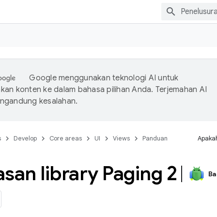
Google menggunakan teknologi AI untuk
an konten ke dalam bahasa pilihan Anda. Terjemahan AI
ngandung kesalahan.
s
Develop
Core areas
UI
Views
Panduan
Apakah
san library Paging 2
Ba