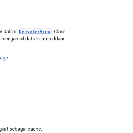
ke dalam
RecyclerView
. Class
 mengambil data konten di luar
page
.
gkat sebagai cache.