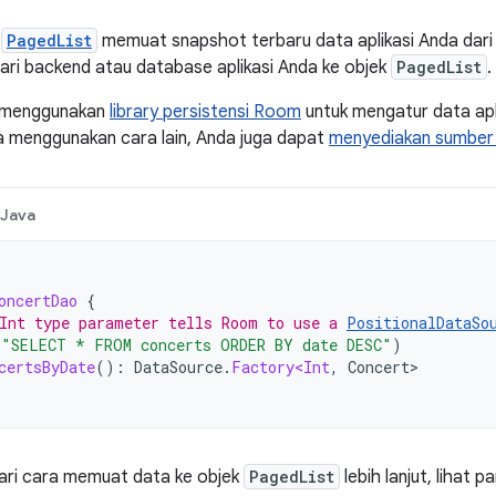
e
PagedList
memuat snapshot terbaru data aplikasi Anda dari
ari backend atau database aplikasi Anda ke objek
PagedList
.
t menggunakan
library persistensi Room
untuk mengatur data aplik
 menggunakan cara lain, Anda juga dapat
menyediakan sumber 
Java
oncertDao
{
Int type parameter tells Room to use a 
PositionalDataSo
(
"SELECT * FROM concerts ORDER BY date DESC"
)
certsByDate
():
DataSource
.
Factory<Int
,
Concert
ari cara memuat data ke objek
PagedList
lebih lanjut, lihat 