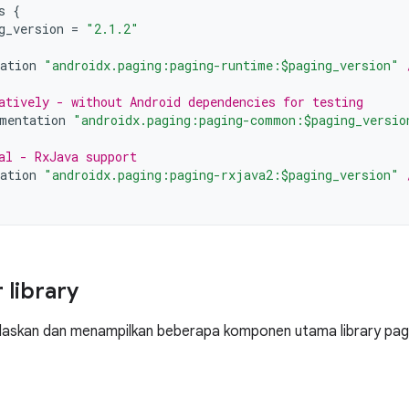
s
{
g_version
=
"2.1.2"
ation
"androidx.paging:paging-runtime:$paging_version"
atively - without Android dependencies for testing
mentation
"androidx.paging:paging-common:$paging_versio
al - RxJava support
ation
"androidx.paging:paging-rxjava2:$paging_version"
 library
elaskan dan menampilkan beberapa komponen utama library pag