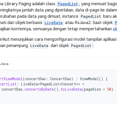
 Library Paging adalah class
PagedList
, yang memuat bagia
meningkatnya jumlah data yang diperlukan, data di-page ke dala
perubahan pada data yang dimuat, instance
PagedList
baru ak
ati dari objek berbasis
LiveData
atau RxJava2. Saat objek
ajikan kontennya, semuanya dengan tetap mempertahankan
si
erikut menunjukkan cara mengonfigurasi model tampilan aplikas
kan penampung
LiveData
dari objek
PagedList
:
Java
rtViewModel
(
concertDao
:
ConcertDao
)
:
ViewModel
()
{
certList
:
LiveData<PagedList<Concert>
>
=
concertDao
.
concertsByDate
().
toLiveData
(
pageSize
=
50
)