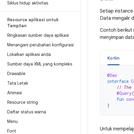
Siklus hidup aktivitas
Setiap instanc
Data mengalir d
Resource aplikasi untuk
Tampilan
Contoh beriku
Ringkasan sumber daya aplikasi
menyimpan data
Menangani perubahan konfigurasi
Lokalkan aplikasi anda
Kotlin
Sumber daya XML yang kompleks
Drawable
@Dao
interface
C
Tata Letak
// The 
Animasi
@Query
fun
con
Resource string
}
Daftar status warna
Menu
Untuk mempelaj
Font