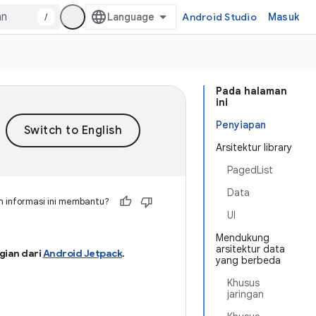
/
Android Studio
Masuk
Pada halaman
ini
Penyiapan
Arsitektur library
PagedList
Data
 informasi ini membantu?
UI
Mendukung
arsitektur data
gian dari
Android Jetpack
.
yang berbeda
Khusus
jaringan