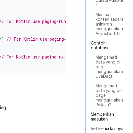
CursorAdapte
r
Memuat
konten secara
// For Kotlin use paging-runtime-ktx
asinkron
menggunakan
AsyncListUtil
n"
// For Kotlin use paging-common-ktx
Contoh
database
// For Kotlin use paging-rxjava2-ktx
Mengamati
data yang di-
page
menggunakan
LiveData
Mengamati
data yang di-
page
menggunakan
RxJava2
ing.
Memberikan
masukan
Referensi lainnya