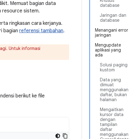
Khusus
ikit. Memuat bagian data
database
 resource sistem.
Jaringan dan
database
rta ringkasan cara kerjanya.
Menangani error
ri bagian
referensi tambahan
.
jaringan
Mengupdate
agi. Untuk informasi
aplikasi yang
ada
Solusi paging
kustom
Data yang
dimuat
menggunakan
daftar, bukan
ensi berikut ke file
halaman
Mengaitkan
kursor data
dengan
tampilan
daftar
menggunakan