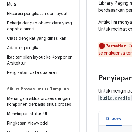
Library Paging
Mulai
berdasarkan pe
Ekspresi pengikatan dan layout
Artikel ini men
Bekerja dengan object data yang
dapat diamati
Untuk melihat c
Class pengikat yang dihasilkan
Perhatian:
Pa
Adapter pengikat
selengkapnya tent
Ikat tampilan layout ke Komponen
Arsitektur
Pengikatan data dua arah
Penyiapa
Siklus Proses untuk Tampilan
Untuk mengimpor
build.gradle
Menangani siklus proses dengan
komponen berbasis siklus proses
Menyimpan status UI
Groovy
Ringkasan View
Model