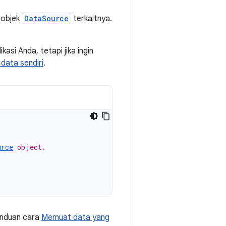
 objek
DataSource
terkaitnya.
asi Anda, tetapi jika ingin
data sendiri
.
urce
 object.
panduan cara
Memuat data yang