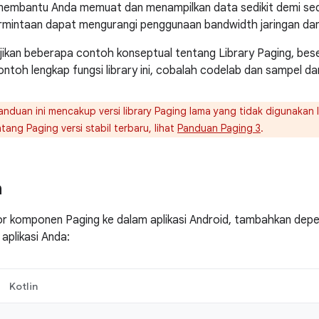
 membantu Anda memuat dan menampilkan data sedikit demi sed
rmintaan dapat mengurangi penggunaan bandwidth jaringan dan
yajikan beberapa contoh konseptual tentang Library Paging, bese
ontoh lengkap fungsi library ini, cobalah codelab dan sampel da
nduan ini mencakup versi library Paging lama yang tidak digunakan l
ang Paging versi stabil terbaru, lihat
Panduan Paging 3
.
n
 komponen Paging ke dalam aplikasi Android, tambahkan depend
aplikasi Anda:
Kotlin