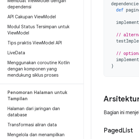
Membuat View
Model dengan
dependencie
dependensi
def
pagin
API Cakupan View
Model
implement
Modul Status Tersimpan untuk
View
Model
// altern
testImple
Tips praktis View
Model API
Live
Data
// option
implement
Menggunakan coroutine Kotlin
}
dengan komponen yang
mendukung siklus proses
Penomoran Halaman untuk
Arsitektur
Tampilan
Halaman dari jaringan dan
Bagian ini menj
database
Transformasi aliran data
Paged
List
Mengelola dan menampilkan