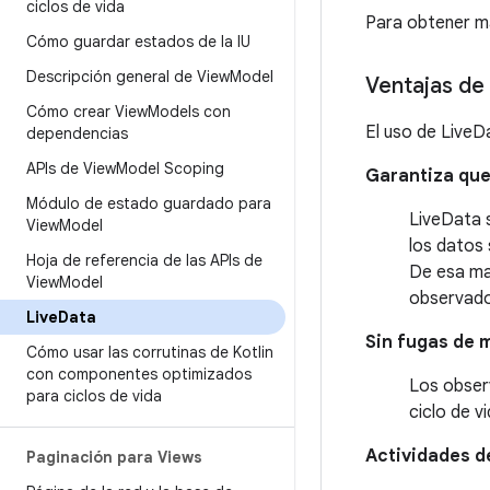
ciclos de vida
Para obtener m
Cómo guardar estados de la IU
Descripción general de View
Model
Ventajas de 
Cómo crear View
Models con
El uso de LiveDa
dependencias
APIs de View
Model Scoping
Garantiza que 
Módulo de estado guardado para
LiveData s
View
Model
los datos 
Hoja de referencia de las APIs de
De esa man
View
Model
observador
Live
Data
Sin fugas de 
Cómo usar las corrutinas de Kotlin
con componentes optimizados
Los obser
para ciclos de vida
ciclo de v
Actividades de
Paginación para Views