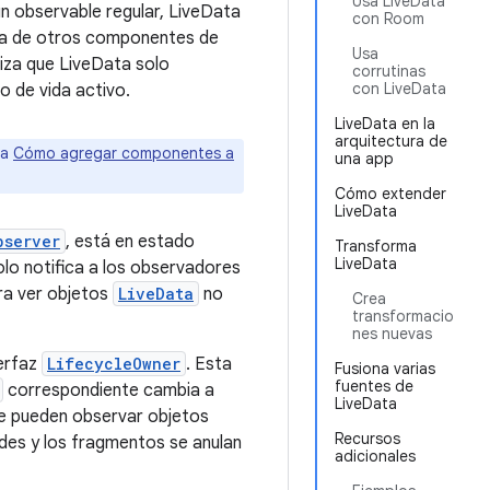
Usa LiveData
n observable regular, LiveData
con Room
vida de otros componentes de
Usa
iza que LiveData solo
corrutinas
con LiveData
 de vida activo.
LiveData en la
arquitectura de
ta
Cómo agregar componentes a
una app
Cómo extender
LiveData
bserver
, está en estado
Transforma
LiveData
olo notifica a los observadores
ra ver objetos
LiveData
no
Crea
transformacio
nes nuevas
terfaz
LifecycleOwner
. Esta
Fusiona varias
fuentes de
correspondiente cambia a
LiveData
ue pueden observar objetos
Recursos
ades y los fragmentos se anulan
adicionales