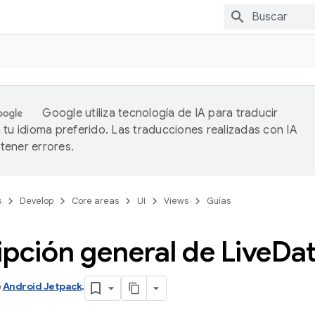
Google utiliza tecnología de IA para traducir
 tu idioma preferido. Las traducciones realizadas con IA
ener errores.
s
Develop
Core areas
UI
Views
Guías
pción general de Live
Da
e
Android Jetpack
.