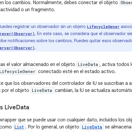
quen los cambios. Normalmente, debes conectar el objeto
Obse
actividad o un fragmento.
uedes registrar un observador sin un objeto
asoci
LifecycleOwner
. En este caso, se considera que el observador sie
rever(Observer)
cibe notificaciones sobre los cambios. Puedes quitar esos observa
.
erver(Observer)
as el valor almacenado en el objeto
LiveData
, activa todos
LifecycleOwner
conectado esté en el estado activo.
e que los observadores del controlador de IU se suscriban a a
 por el objeto
LiveData
cambian, la IU se actualiza automát
s Live
Data
wrapper que se puede usar con cualquier dato, incluidos los o
 como
List
. Por lo general, un objeto
LiveData
se almacena 