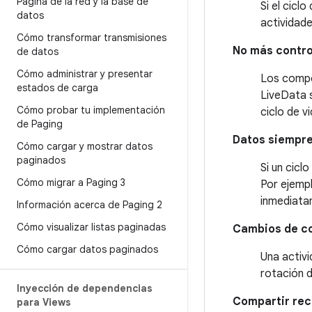
Página de la red y la base de
Si el cicl
datos
actividade
Cómo transformar transmisiones
No más control
de datos
Cómo administrar y presentar
Los compo
estados de carga
LiveData 
Cómo probar tu implementación
ciclo de v
de Paging
Datos siempre
Cómo cargar y mostrar datos
paginados
Si un cicl
Cómo migrar a Paging 3
Por ejempl
inmediata
Información acerca de Paging 2
Cómo visualizar listas paginadas
Cambios de co
Cómo cargar datos paginados
Una activi
rotación d
Inyección de dependencias
Compartir re
para Views