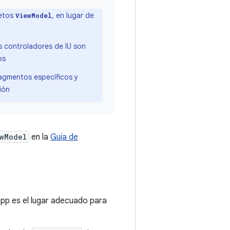
jetos
, en lugar de
ViewModel
s controladores de IU son
os
ragmentos específicos y
ión
wModel
en la
Guía de
pp es el lugar adecuado para