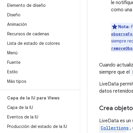
le notifi
Elemento de diseño
como una 
Diseño
Animación
Nota:
P
Recursos de cadenas
observeFo
siempre re
Lista de estado de colores
removeObs
Menú
Fuente
Cuando actualiz
Estilo
siempre que el
Más tipos
LiveData permit
datos retenidos
Capa de la IU para Views
Crea objeto
Capa de la IU
Eventos de la IU
LiveData es un 
Producción del estado de la IU
Collections
,