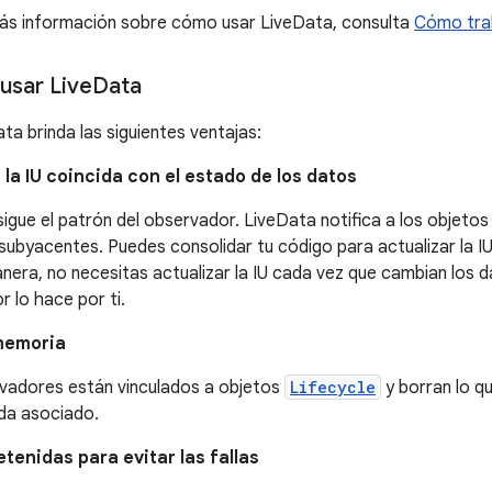
ás información sobre cómo usar LiveData, consulta
Cómo trab
usar Live
Data
ta brinda las siguientes ventajas:
la IU coincida con el estado de los datos
igue el patrón del observador. LiveData notifica a los objeto
subyacentes. Puedes consolidar tu código para actualizar la 
era, no necesitas actualizar la IU cada vez que cambian los d
 lo hace por ti.
memoria
vadores están vinculados a objetos
Lifecycle
y borran lo q
ida asociado.
tenidas para evitar las fallas