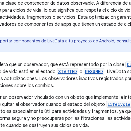
na clase de contenedor de datos observable. A diferencia de u
 para ciclos de vida, lo que significa que respeta el ciclo de 
actividades, fragmentos o servicios. Esta optimización garant
vadores de componentes de apps que tienen un estado de ciclo
portar componentes de LiveData a tu proyecto de Android, consul
era que un observador, que está representado por la clase
O
lo de vida está en el estado
STARTED
o
RESUMED
. LiveData s
as actualizaciones. Los observadores inactivos registrados pa
aciones sobre los cambios.
r un observador vinculado con un objeto que implemente la in
e quitar al observador cuando el estado del objeto
Lifecycle
sto es especialmente útil para actividades y fragmentos, ya q
orma segura y no preocuparse por las filtraciones: las activid
e cuando se destruyen sus ciclos de vida.