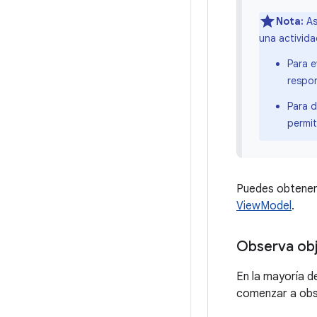
Nota:
As
una activida
Para e
respon
Para d
permit
Puedes obtener 
ViewModel
.
Observa obj
En la mayoría d
comenzar a obs