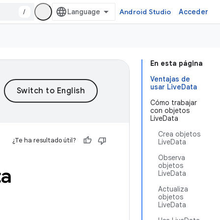
/
Android Studio
Acceder
En esta página
Ventajas de
usar LiveData
Cómo trabajar
con objetos
LiveData
Crea objetos
¿Te ha resultado útil?
LiveData
Observa
objetos
ta
LiveData
Actualiza
objetos
LiveData