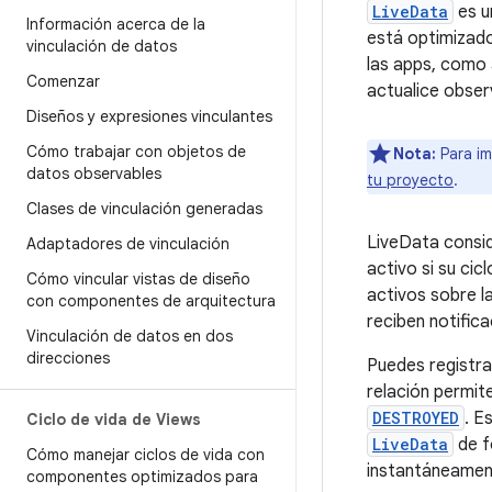
LiveData
es u
Información acerca de la
está optimizado
vinculación de datos
las apps, como 
Comenzar
actualice obser
Diseños y expresiones vinculantes
Cómo trabajar con objetos de
Nota:
Para im
datos observables
tu proyecto
.
Clases de vinculación generadas
LiveData consid
Adaptadores de vinculación
activo si su cic
Cómo vincular vistas de diseño
activos sobre l
con componentes de arquitectura
reciben notific
Vinculación de datos en dos
direcciones
Puedes registra
relación permit
DESTROYED
. E
Ciclo de vida de Views
LiveData
de f
Cómo manejar ciclos de vida con
instantáneament
componentes optimizados para