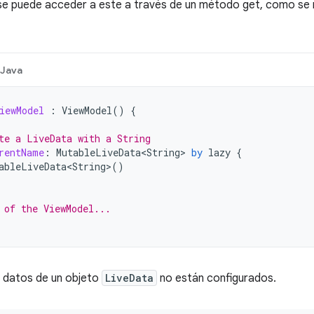
 se puede acceder a este a través de un método get, como se 
Java
iewModel
:
ViewModel
()
{
te a LiveData with a String
rentName
:
MutableLiveData<String>
by
lazy
{
ableLiveData<String>
()
 of the ViewModel...
os datos de un objeto
LiveData
no están configurados.