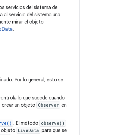
los servicios del sistema de
 al servicio del sistema una
ente mirar el objeto
veData
.
nado. Por lo general, esto se
l controla lo que sucede cuando
s crear un objeto
Observer
en
rve()
. El método
observe()
 objeto
LiveData
para que se