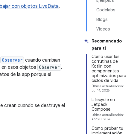
Ejemplos
ajar con objetos LiveData
.
Codelabs
Blogs
Videos
Recomendado
para ti
Cómo usar las
s
Observer
cuando cambian
corrutinas de
Kotlin con
IU en esos objetos
Observer
.
componentes
atos de la app porque el
optimizados para
ciclos de vida
Última actualización:
Jul 14, 2026
Lifecycle en
Jetpack
ue crean cuando se destruye el
Compose
Última actualización:
Apr 20, 2026
Cómo probar tu
implementación