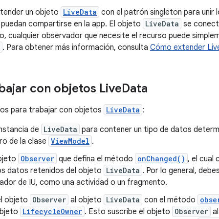
tender un objeto
LiveData
con el patrón singleton para unir 
puedan compartirse en la app. El objeto
LiveData
se conecta
go, cualquier observador que necesite el recurso puede simplem
. Para obtener más información, consulta
Cómo extender Li
ajar con objetos Live
Data
os para trabajar con objetos
LiveData
:
instancia de
LiveData
para contener un tipo de datos determi
ro de la clase
ViewModel
.
bjeto
Observer
que defina el método
onChanged()
, el cua
os datos retenidos del objeto
LiveData
. Por lo general, debe
lador de IU, como una actividad o un fragmento.
l objeto
Observer
al objeto
LiveData
con el método
obse
bjeto
LifecycleOwner
. Esto suscribe el objeto
Observer
al