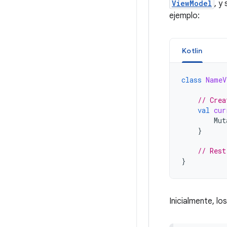
ViewModel
, y
ejemplo:
Kotlin
class
NameV
// Crea
val
cur
Mut
}
// Rest
}
Inicialmente, l