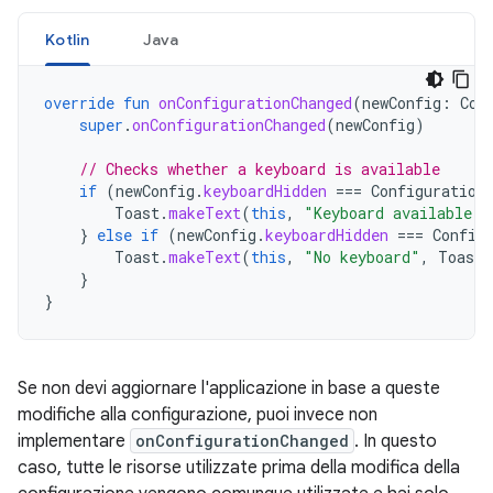
Kotlin
Java
override
fun
onConfigurationChanged
(
newConfig
:
Con
super
.
onConfigurationChanged
(
newConfig
)
// Checks whether a keyboard is available
if
(
newConfig
.
keyboardHidden
===
Configuration
Toast
.
makeText
(
this
,
"Keyboard available"
,
}
else
if
(
newConfig
.
keyboardHidden
===
Config
Toast
.
makeText
(
this
,
"No keyboard"
,
Toast
.
}
}
Se non devi aggiornare l'applicazione in base a queste
modifiche alla configurazione, puoi invece non
implementare
onConfigurationChanged
. In questo
caso, tutte le risorse utilizzate prima della modifica della