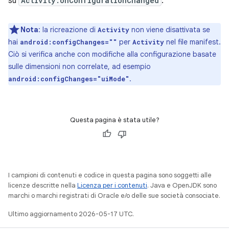
su
Activity.onConfigurationChanged
.
Nota
:
la ricreazione di
non viene disattivata se
Activity
hai
per
nel file manifest.
android:configChanges=""
Activity
Ciò si verifica anche con modifiche alla configurazione basate
sulle dimensioni non correlate, ad esempio
.
android:configChanges="uiMode"
Questa pagina è stata utile?
I campioni di contenuti e codice in questa pagina sono soggetti alle
licenze descritte nella
Licenza per i contenuti
. Java e OpenJDK sono
marchi o marchi registrati di Oracle e/o delle sue società consociate.
Ultimo aggiornamento 2026-05-17 UTC.