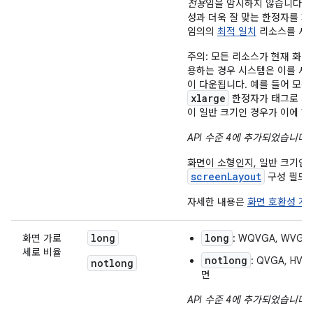
전용
임을 암시하지 않습니다. 
성과 더욱 잘 맞는 한정자를 
임의의
최적 일치
리소스를 사용
주의: 모든 리소스가 현재 화
용하는 경우 시스템은 이를 사
이 다운됩니다. 예를 들어 모
xlarge
한정자가 태그로 지
이 일반 크기인 경우가 이에 해
API 수준 4에 추가되었습니다
.
화면이 소형인지, 일반 크기인
screenLayout
구성 필드도
자세한 내용은
화면 호환성 개
long
long
화면 가로
: WQVGA, WVGA
세로 비율
notlong
: QVGA, HV
notlong
면
API 수준 4에 추가되었습니다
.