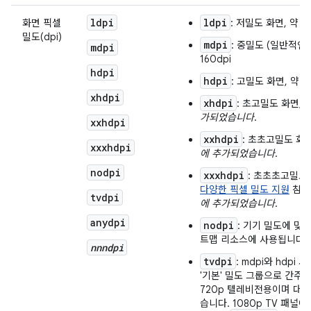
ldpi
ldpi
화면 픽셀
: 저밀도 화면, 약 12
밀도(dpi)
mdpi
: 중밀도 (일반적인 
mdpi
160dpi
hdpi
hdpi
: 고밀도 화면, 약 2
xhdpi
xhdpi
: 초고밀도 화면, 약
가되었습니다
.
xxhdpi
xxhdpi
: 초초고밀도 화면,
xxxhdpi
에 추가되었습니다
.
nodpi
xxxhdpi
: 초초초고밀도 
다양한 픽셀 밀도 지원
참고)
tvdpi
에 추가되었습니다
.
anydpi
nodpi
: 기기 밀도에 맞
트맵 리소스에 사용됩니다.
nnndpi
tvdpi
: mdpi와 hdpi 
'기본' 밀도 그룹으로 간주
720p 텔레비전용이며 대
습니다. 1080p TV 패널