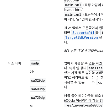
layout-ar/
main.xml
(특정 아랍어 레
layout-ldrtl/
main.xml
(오른쪽에서 왼쪽
어 제외, 'ar' 언어 한정자의 
참고: 앱에서 오른쪽에서 왼쪽
SupportsRtl
tr
려면
을 '
TargetSdkVersion
을 1
다.
API 수준 17에 추가되었습니다
.
sw
dp
최소 너비
앱에서 사용할 수 있는 화면 
smallestW
다. 특히 앱 창의
예:
있는 가장 짧은 높이와 너비입니
비'로 생각해도 됩니다. 이 한정
sw320dp
사용할 수 있는 너비가
dp 
다.
sw600dp
예를 들어 레이아웃의 최소 화
sw720dp
600dp 이상이어야 하는 경우
res/layout-sw600dp/
디
등