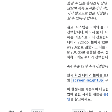
숨길 수 있는 휴대전화 상태 
않으며 제목 표시줄이나 작업 
되지 않으므로 앱은 지정된 것
할 수 있어야 합니다.
참고: 시스템은 너비와 높이에
선택합니다. 따라서 둘 다 지
하는 리소스보다 더 선호됩니다
너비가 720dp, 높이가 128
w720dp로 검증되고 다른 리소
h1200dp로 검증된 경우, 전
치하더라도 후자가 선택됩니다
API 수준 13에 추가되었습니다
현재 화면 너비와 높이를 보유
screenHeightDp
및
구성
이 한정자를 사용하여 다양한 
법에 관한 자세한 내용은
뷰를 
인
을 참고하세요.