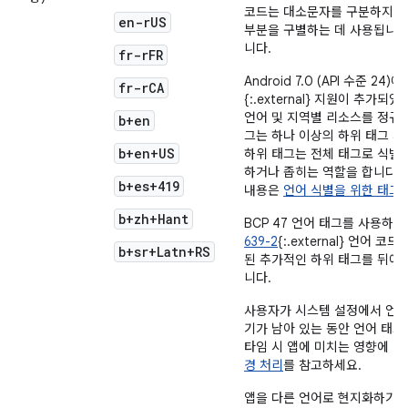
코드는 대소문자를 구분하지
en-rUS
부분을 구별하는 데 사용됩니다
니다.
fr-rFR
Android 7.0 (API 수준 24
fr-rCA
{:.external} 지원이 추가
언어 및 지역별 리소스를 정규화
b+en
그는 하나 이상의 하위 태그 
b+en+US
하위 태그는 전체 태그로 식별
하거나 좁히는 역할을 합니다.
b+es+419
내용은
언어 식별을 위한 태그
{
b+zh+Hant
BCP 47 언어 태그를 사용하
639-2
{:.external} 언어 
b+sr+Latn+RS
된 추가적인 하위 태그를 뒤에
니다.
사용자가 시스템 설정에서 언어
기가 남아 있는 동안 언어 태그
타임 시 앱에 미치는 영향에 
경 처리
를 참고하세요.
앱을 다른 언어로 현지화하기 