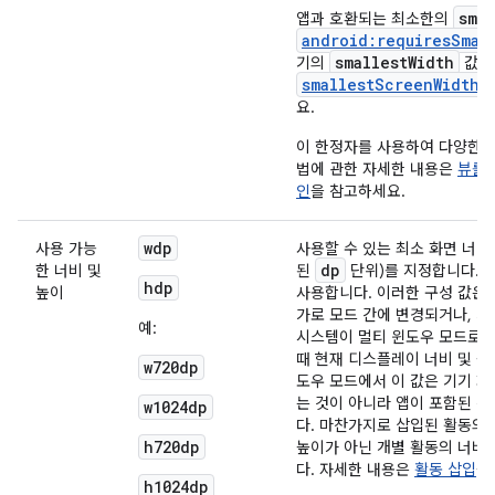
sma
앱과 호환되는 최소한의
android:requiresSmal
smallestWidth
기의
값을
smallestScreenWidthD
요.
이 한정자를 사용하여 다양한 
법에 관한 자세한 내용은
뷰를 
인
을 참고하세요.
w
dp
사용 가능
사용할 수 있는 최소 화면 너비 
dp
한 너비 및
된
단위)를 지정합니다. 
h
dp
높이
사용합니다. 이러한 구성 값은
가로 모드 간에 변경되거나, 
예:
시스템이 멀티 윈도우 모드로 
때 현재 디스플레이 너비 및 높
w720dp
도우 모드에서 이 값은 기기 
는 것이 아니라 앱이 포함된 
w1024dp
다. 마찬가지로 삽입된 활동의 
h720dp
높이가 아닌 개별 활동의 너비
다. 자세한 내용은
활동 삽입
을
h1024dp