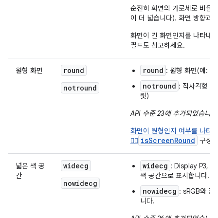
순전히 화면의 가로세로 비율에
이 더 넓습니다). 화면 방향과
화면이 긴 화면인지를 나타내
필드도 참고하세요.
round
round
원형 화면
: 원형 화면(예: 
notround
: 직사각형 화
notround
릿)
API 수준 23에 추가되었습니다
화면이 원형인지 여부를 나타
isScreenRound

구성 
widecg
widecg
넓은 색 공
: Display P3
간
색 공간으로 표시합니다.
nowidecg
nowidecg
: sRGB와 
니다.