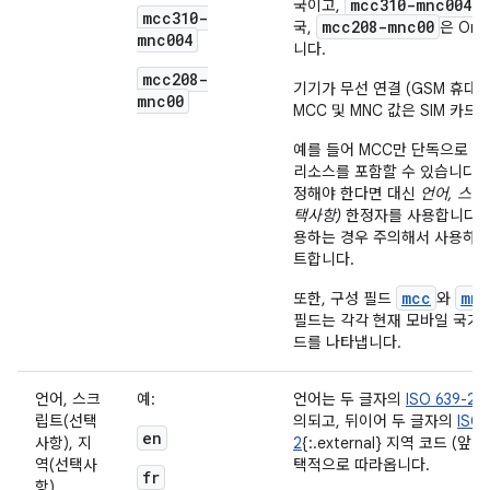
mcc310-mnc004
국이고,
는
mcc310-
mcc208-mnc00
국,
은 Or
mnc004
니다.
mcc208-
기기가 무선 연결 (GSM 휴대
mnc00
MCC 및 MNC 값은 SIM 카
예를 들어 MCC만 단독으로 
리소스를 포함할 수 있습니다.
정해야 한다면 대신
언어, 스크
택사항)
한정자를 사용합니다. 
용하는 경우 주의해서 사용하고
트합니다.
mcc
mnc
또한, 구성 필드
와
필드는 각각 현재 모바일 국가
드를 나타냅니다.
언어, 스크
예:
언어는 두 글자의
ISO 639-2
{
립트(선택
의되고, 뒤이어 두 글자의
ISO 
en
사항), 지
2
{:.external} 지역 코드 (
역(선택사
택적으로 따라옵니다.
fr
항)