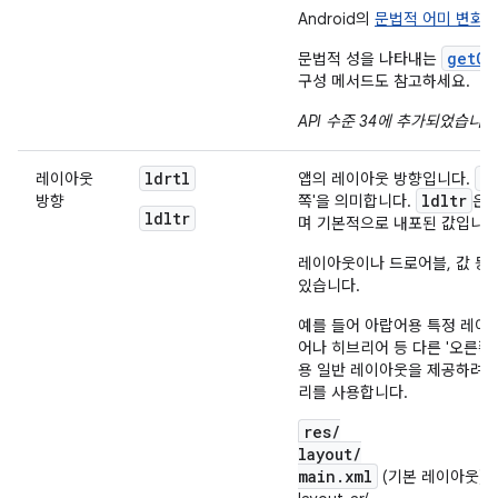
Android의
문법적 어미 변화
를
getGr
문법적 성을 나타내는
구성 메서드도 참고하세요.
API 수준 34에 추가되었습니다
ldrtl
l
레이아웃
앱의 레이아웃 방향입니다.
ldltr
방향
쪽'을 의미합니다.
은 
ldltr
며 기본적으로 내포된 값입니다
레이아웃이나 드로어블, 값 등
있습니다.
예를 들어 아랍어용 특정 레이
어나 히브리어 등 다른 '오른쪽
용 일반 레이아웃을 제공하려는
리를 사용합니다.
res/
layout/
main.xml
(기본 레이아웃)