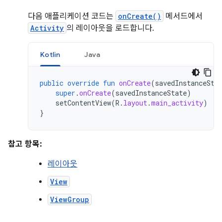
다음 애플리케이션 코드는
onCreate()
메서드에서
Activity
의 레이아웃을 로드합니다.
Kotlin
Java
public
override
fun
onCreate
(
savedInstanceSta
super
.
onCreate
(
savedInstanceState
)
setContentView
(
R
.
layout
.
main_activity
)
}
참고 항목:
레이아웃
View
ViewGroup