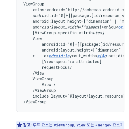
xmlns:android="http://schemas.android.com
andro
id:id="@[+][package:]id/resource
_nam
android:layout_height=["dimension"
|
"mat
andr
oid:layout_width=["dimen
si>on&qu<
ot;
[ViewGroup-specific
attrib
utes]
android:id="@[+][package:]id/resource
android:layout_height=["dimension"
|
>    a<
ndroid:la
y>out_width<
=[&q
uo>t;dim<
[View-specific
attributes]
ViewGroup
View
include
layout="@layout/layout_resource"/

/ViewGroup
참고:
루트 요소는
,
또는
요소가
ViewGroup
View
<merge>