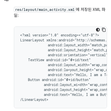
res/layout/main_activity.xml
에 저장된 XML 파
일:
<?xml
version="1.0"
encoding=<"utf-8"?>

LinearLayout
android:orientation="vertical"
TextView
android:text="Hello,
I
am
a
Tex
Button
android:text="Hello,
I
am
a
Butto
/LinearLayout>