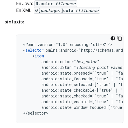
En Java:
R.color.
filename
En XML:
@[
package
:]color/
filename
sintaxis:
<?xml
version="1.0"
encoding="utf-8"?>

<
selector
xmlns:android="http://schemas.andro
<
item
android:color="
hex_color
android:lStar="
floating_point_value
android:state_pressed=["true"
|
android:state_focused=["true"
|
android:state_selected=["true"
|
android:state_checkable=["true"
|
android:state_checked=["true"
|
android:state_enabled=["true"
|
android:state_window_focused=["true"
</selector>