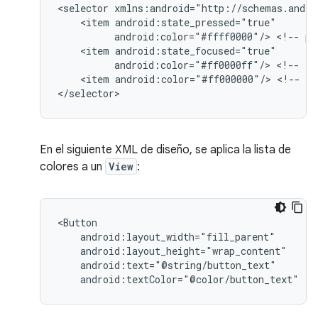
<selector
<item
android:color="#ffff0000"/>
<!--
pr
<item
android:color="#ff0000ff"/>
<!--
fo
<item
android:color="#ff000000"/>
<!--
de
</selector>
En el siguiente XML de diseño, se aplica la lista de
colores a un
View
:
android:textColor="@color/button_text"
/>