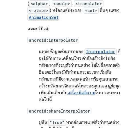
(
<alpha>
,
<scale>
,
<translate>
<rotate>
) หรือองค์ประกอบ
<set>
อื่นๆ แสดง
AnimationSet
แอตทริบิวต์:
android:interpolator
แหล่งข้อมูลตัวแทรกแซง
Interpolator
ที่
จะใช้กับภาพเคลื่อนไหว ค่าต้องอ้างอิงไปยัง
ทรัพยากรที่ระบุตัวกำหนดช่วง ไม่ใช่ชื่อคลาสตัว
อินเตอร์โพล มีตัวกำหนดระยะเวลาเริ่มต้น
ทรัพยากรที่มีจากแพลตฟอร์ม หรือคุณสามารถ
สร้างทรัพยากรอินเตอร์โพลของคุณเอง ดูข้อมูล
เพิ่มเติมเกี่ยวกับ
เครื่องมือตีความ
ในการสนทนา
ต่อไปนี้
android:shareInterpolator
บูลีน
"true"
หากต้องการแชร์ตัวกำหนดช่วง