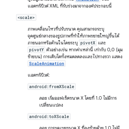
แอตทริบิวต์ XML ที่รับช่วงมาจากองค์ประกอบนี้
<scale>
ภาพเคลื่อนไหวที่ปรับขนาด คุณสามารถระบุ
จุดศูนย์กลางของรูปภาพที่ทำให้ภาพขยายใหญ่ขึ้นได้
ภายนอกหรือด้านในโดยระบุ
pivotX
และ
pivotY
ตัวอย่างเช่น หากค่าเหล่านี้ เท่ากับ 0,0 (มุม
ซ้ายบน) การเติบโตทั้งหมดลดลงและไปทางขวา แสดง
ScaleAnimation
แอตทริบิวต์:
android:fromXScale
ลอย
เริ่มออฟเซ็ตขนาด X โดยที่ 1.0 ไม่มีการ
เปลี่ยนแปลง
android:toXScale
ลอย
การชดเชยขนาด X ที่ลงท้ายด้วย 1.0 ไม่มี