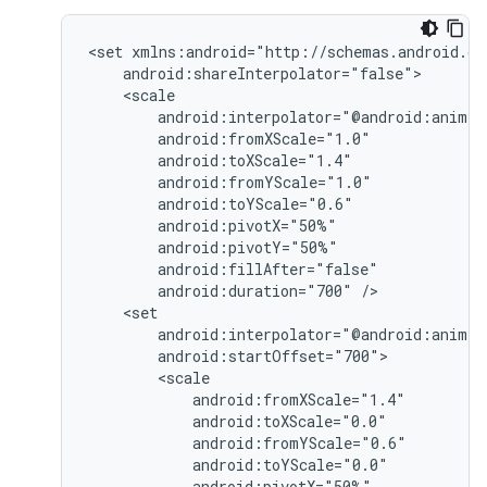
<set
android:duration="700"