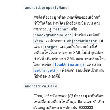
android:propertyName
สตริง
ต้องระบุ
พร็อพเพอร์ตี้ของออบเจ็กต์ที่
ทำให้เคลื่อนไหว โดยอ้างอิงตามชื่อ เช่น คุณ
สามารถระบุ
"alpha"
หรือ
"backgroundColor"
สำหรับออบเจ็กต์
View
องค์ประกอบ
objectAnimator
ไม่
แสดง
target
แต่คุณตั้งค่าออบเจ็กต์ให้
เคลื่อนไหวในการประกาศ XML ไม่ได้ คุณต้อง
ทำดังนี้ เพิ่มทรัพยากร XML ของภาพเคลื่อนไหว
โดยการเรียก
loadAnimator()
และเรียก
setTarget()
เพื่อตั้งค่า ออบเจ็กต์เป้าหมาย
ที่มีพร็อพเพอร์ตี้นี้
android:valueTo
Float, int หรือ color [สี]
ต้องระบุ
ค่าที่พร็อพ
เพอร์ตี้ภาพเคลื่อนไหวสิ้นสุด มีการแสดงสี เป็น
ตัวเลขฐานสิบหก 6 หลัก เช่น #333333