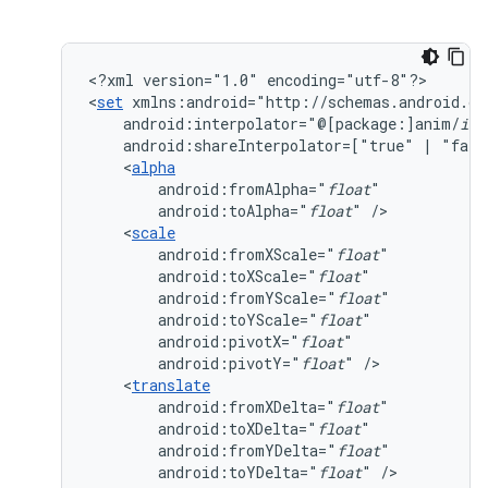
<?xml
version="1.0"
encoding="utf-8"?>

<
set
android:interpolator="@[package:]anim/
int
android:shareInterpolator=["true"
|
"fals
<
alpha
android:fromAlpha="
float
android:toAlpha="
float
"
<
scale
android:fromXScale="
float
android:toXScale="
float
android:fromYScale="
float
android:toYScale="
float
android:pivotX="
float
android:pivotY="
float
"
<
translate
android:fromXDelta="
float
android:toXDelta="
float
android:fromYDelta="
float
android:toYDelta="
float
"