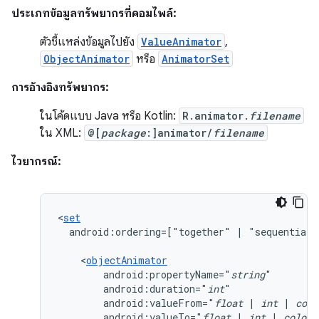
ประเภทข้อมูลทรัพยากรที่คอมไพล์:
ตัวชี้แหล่งข้อมูลไปยัง
ValueAnimator
,
ObjectAnimator
หรือ
AnimatorSet
การอ้างอิงทรัพยากร:
ในโค้ดแบบ Java หรือ Kotlin:
R.animator.
filename
ใน XML:
@[
package
:]animator/
filename
ไวยากรณ์:
<
set
android:ordering=["together"
|
"sequentiall
<
objectAnimator
android:propertyName="
string
android:duration="
int
android:valueFrom="
float
|
int
|
colo
android:valueTo="
float
|
int
|
color