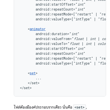
android:startOffset="
int
android:repeatCount="
int
android:repeatMode=["restart"
|
android:valueType=["intType"
|
"float
<
animator
android:duration="
int
android:valueFrom="
float
|
int
|
colo
android:valueTo="
float
|
int
|
color
android:startOffset="
int
android:repeatCount="
int
android:repeatMode=["restart"
|
android:valueType=["intType"
|
"float
<
set
</set>

</set>
ไฟล์ต้องมีองค์ประกอบรากเดียว นั่นคือ
<set>
,