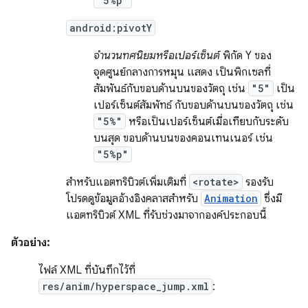
"5%p"
android:pivotY
จำนวนทศนิยมหรือเปอร์เซ็นต์
พิกัด Y ของ
จุดศูนย์กลางการหมุน แสดง เป็นพิกเซลที่
สัมพันธ์กับขอบด้านบนของวัตถุ เช่น
"5"
เป็น
เปอร์เซ็นต์สัมพัทธ์ กับขอบด้านบนของวัตถุ เช่น
"5%"
หรือเป็นเปอร์เซ็นต์เมื่อเทียบกับระดับ
บนสุด ขอบด้านบนของคอนเทนเนอร์ เช่น
"5%p"
สำหรับแอตทริบิวต์เพิ่มเติมที่
<rotate>
รองรับ
โปรดดูข้อมูลอ้างอิงคลาสสำหรับ
Animation
ซึ่งมี
แอตทริบิวต์ XML ที่รับช่วงมาจากองค์ประกอบนี้
ตัวอย่าง:
ไฟล์ XML ที่บันทึกไว้ที่
res/anim/hyperspace_jump.xml
: