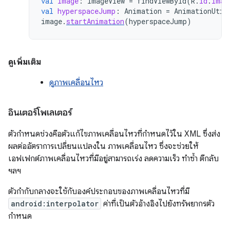
val
image
:
ImageView
=
findViewById
(
R
.
id
.
imag
val
hyperspaceJump
:
Animation
=
AnimationUtil
image
.
startAnimation
(
hyperspaceJump
)
ดูเพิ่มเติม
ดูภาพเคลื่อนไหว
อินเตอร์โพเลเตอร์
ตัวกำหนดช่วงคือตัวแก้ไขภาพเคลื่อนไหวที่กำหนดไว้ใน XML ซึ่งส่ง
ผลต่ออัตราการเปลี่ยนแปลงใน ภาพเคลื่อนไหว ซึ่งจะช่วยให้
เอฟเฟกต์ภาพเคลื่อนไหวที่มีอยู่สามารถเร่ง ลดความเร็ว ทำซ้ำ ตีกลับ
ฯลฯ
ตัวกำกับกลางจะใช้กับองค์ประกอบของภาพเคลื่อนไหวที่มี
android:interpolator
ค่าที่เป็นตัวอ้างอิงไปยังทรัพยากรตัว
กำหนด