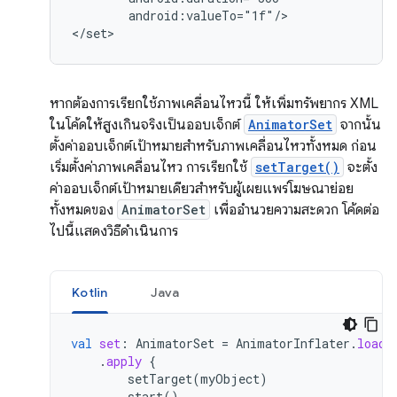
android:valueTo="1f"/>

</set>
หากต้องการเรียกใช้ภาพเคลื่อนไหวนี้ ให้เพิ่มทรัพยากร XML
ในโค้ดให้สูงเกินจริงเป็นออบเจ็กต์
AnimatorSet
จากนั้น
ตั้งค่าออบเจ็กต์เป้าหมายสำหรับภาพเคลื่อนไหวทั้งหมด ก่อน
เริ่มตั้งค่าภาพเคลื่อนไหว การเรียกใช้
setTarget()
จะตั้ง
ค่าออบเจ็กต์เป้าหมายเดียวสำหรับผู้เผยแพร่โฆษณาย่อย
ทั้งหมดของ
AnimatorSet
เพื่ออำนวยความสะดวก โค้ดต่อ
ไปนี้แสดงวิธีดำเนินการ
Kotlin
Java
val
set
:
AnimatorSet
=
AnimatorInflater
.
loadA
.
apply
{
setTarget
(
myObject
)
start
()