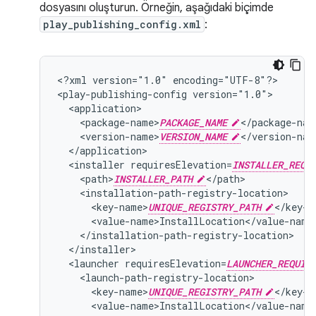
dosyasını oluşturun. Örneğin, aşağıdaki biçimde
play_publishing_config.xml
:
<?xml
version="1.0"
encoding="UTF-8"?>

<play-publishing-config
<package-name>
PACKAGE_NAME
<version-name>
VERSION_NAME
<installer
requiresElevation=
INSTALLER_REQU
<path>
INSTALLER_PATH
<key-name>
UNIQUE_REGISTRY_PATH
<launcher
requiresElevation=
LAUNCHER_REQUIR
<key-name>
UNIQUE_REGISTRY_PATH