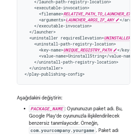
<filename>
RELATIVE_PATH_TO_LAUNCHER_EXE
<arguments>
LAUNCHER_ARGS_IF_ANY
<uninstaller
requiresElevation=
UNINSTALLER_
<key-name>
UNIQUE_REGISTRY_PATH
</uninstaller>

</play-publishing-config>
Aşağıdakini değiştirin:
PACKAGE_NAME
: Oyununuzun paket adı. Bu,
Google Play'de oyununuzla ilişkilendirilecek
benzersiz tanımlayıcıdır. Örneğin,
com.yourcompany.yourgame
. Paket adı