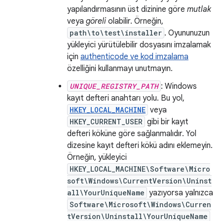
yapılandırmasının üst dizinine göre
mutlak
veya
göreli
olabilir. Örneğin,
path\to\test\installer
. Oyununuzun
yükleyici yürütülebilir dosyasını imzalamak
için
authenticode ve kod imzalama
özelliğini kullanmayı unutmayın.
UNIQUE_REGISTRY_PATH
: Windows
kayıt defteri anahtarı yolu. Bu yol,
HKEY_LOCAL_MACHINE
veya
HKEY_CURRENT_USER
gibi bir kayıt
defteri köküne göre sağlanmalıdır. Yol
dizesine kayıt defteri kökü adını eklemeyin.
Örneğin, yükleyici
HKEY_LOCAL_MACHINE\Software\Micro
soft\Windows\CurrentVersion\Uninst
all\YourUniqueName
yazıyorsa yalnızca
Software\Microsoft\Windows\Curren
tVersion\Uninstall\YourUniqueName