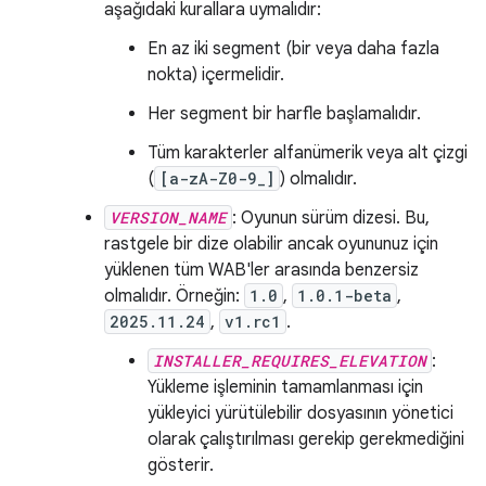
aşağıdaki kurallara uymalıdır:
En az iki segment (bir veya daha fazla
nokta) içermelidir.
Her segment bir harfle başlamalıdır.
Tüm karakterler alfanümerik veya alt çizgi
(
[a-zA-Z0-9_]
) olmalıdır.
VERSION_NAME
: Oyunun sürüm dizesi. Bu,
rastgele bir dize olabilir ancak oyununuz için
yüklenen tüm WAB'ler arasında benzersiz
olmalıdır. Örneğin:
1.0
,
1.0.1-beta
,
2025.11.24
,
v1.rc1
.
INSTALLER_REQUIRES_ELEVATION
:
Yükleme işleminin tamamlanması için
yükleyici yürütülebilir dosyasının yönetici
olarak çalıştırılması gerekip gerekmediğini
gösterir.