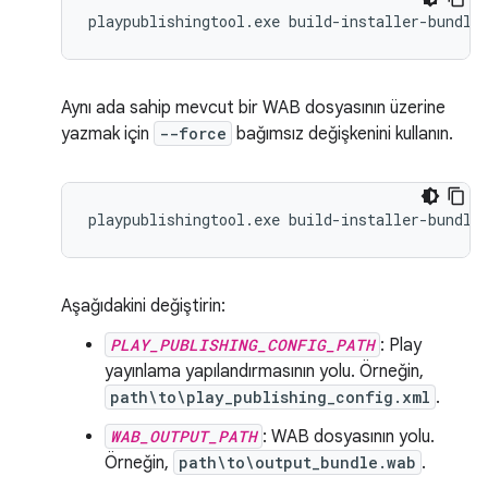
playpublishingtool.exe build-installer-bundle
Aynı ada sahip mevcut bir WAB dosyasının üzerine
yazmak için
--force
bağımsız değişkenini kullanın.
playpublishingtool.exe build-installer-bundle
Aşağıdakini değiştirin:
PLAY_PUBLISHING_CONFIG_PATH
: Play
yayınlama yapılandırmasının yolu. Örneğin,
path\to\play_publishing_config.xml
.
WAB_OUTPUT_PATH
: WAB dosyasının yolu.
Örneğin,
path\to\output_bundle.wab
.