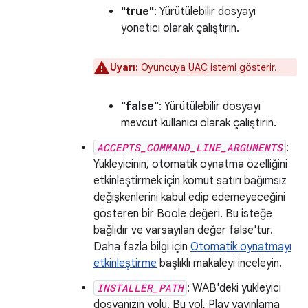
"true"
: Yürütülebilir dosyayı
yönetici olarak çalıştırın.
Uyarı:
Oyuncuya
UAC
istemi gösterir.
"false"
: Yürütülebilir dosyayı
mevcut kullanıcı olarak çalıştırın.
ACCEPTS_COMMAND_LINE_ARGUMENTS
:
Yükleyicinin, otomatik oynatma özelliğini
etkinleştirmek için komut satırı bağımsız
değişkenlerini kabul edip edemeyeceğini
gösteren bir Boole değeri. Bu isteğe
bağlıdır ve varsayılan değer false'tur.
Daha fazla bilgi için
Otomatik oynatmayı
etkinleştirme
başlıklı makaleyi inceleyin.
INSTALLER_PATH
: WAB'deki yükleyici
dosyanızın yolu. Bu yol, Play yayınlama