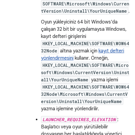
SOFTWARE\Microsoft\Windows\Curren
tVersion\Uninstall\YourUniqueName
.
Oyun yükleyiciniz 64 bit Windows'da
çalışan 32 bit bir uygulamaysa Windows,
kayıt defteri girişlerini
HKEY_LOCAL_MACHINE\SOFTWARE\WOW64
32Node
altına yazmak için
kayıt defteri
yönlendirmesini
kullanır. Örneğin,
HKEY_LOCAL_MACHINE\SOFTWARE\Micro
soft\Windows\CurrentVersion\Uninst
all\YourUniqueName
yazma işlemi
HKEY_LOCAL_MACHINE\SOFTWARE\WOW64
32Node\Microsoft\Windows\CurrentV
ersion\Uninstall\YourUniqueName
yazma işlemine yönlendirilir.
LAUNCHER_REQUIRES_ELEVATION
:
Başlatıcı veya oyun yürütülebilir
dosyasının her başlatıldığında yönetici