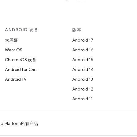
ANDROID 设备
版本
大屏幕
Android 17
Wear OS
Android 16
ChromeOS 设备
Android 15
Android for Cars
Android 14
Android TV
Android 13
Android 12
Android 11
d Platform
所有产品