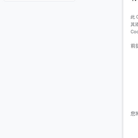
此 
其添
Co
前
您