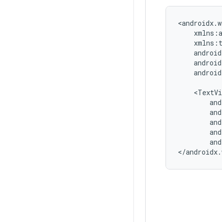
androi
and
</androidx.