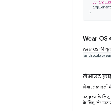
// includ
implemen
}
Wear OS यूज
Wear OS की यूज़र
androidx.wea
लेआउट फ़ाइल
लेआउट फ़ाइलों में,
उदाहरण के लिए, W
के लिए, लेआउट फ