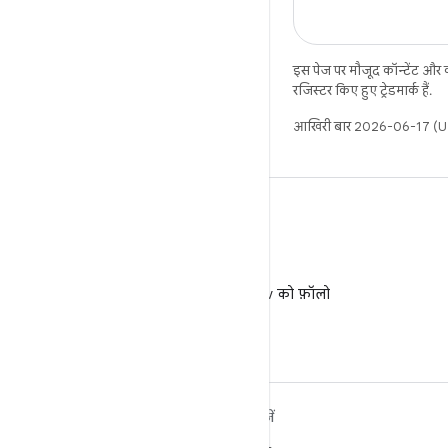
इस पेज पर मौजूद कॉन्टेंट और
रजिस्टर किए हुए ट्रेडमार्क हैं.
आखिरी बार 2026-06-17 (UT
X
X पर @AndroidDev को फ़ॉलो
करें
ANDROID के बारे में ज़्यादा
खोजें
जानें