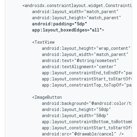
android:padding="5dp"
app:layout_boxedEdges="all"
>

app:layout_constraintTop_toTopOf="pare
android:src="@drawable/cancel"
/>
