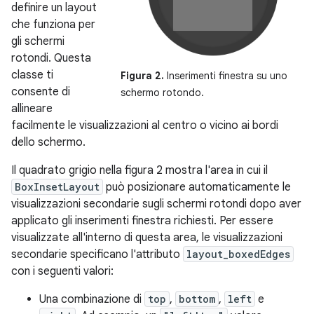
definire un layout
che funziona per
gli schermi
rotondi. Questa
classe ti
Figura 2.
Inserimenti finestra su uno
consente di
schermo rotondo.
allineare
facilmente le visualizzazioni al centro o vicino ai bordi
dello schermo.
Il quadrato grigio nella figura 2 mostra l'area in cui il
BoxInsetLayout
può posizionare automaticamente le
visualizzazioni secondarie sugli schermi rotondi dopo aver
applicato gli inserimenti finestra richiesti. Per essere
visualizzate all'interno di questa area, le visualizzazioni
secondarie specificano l'attributo
layout_boxedEdges
con i seguenti valori:
Una combinazione di
top
,
bottom
,
left
e