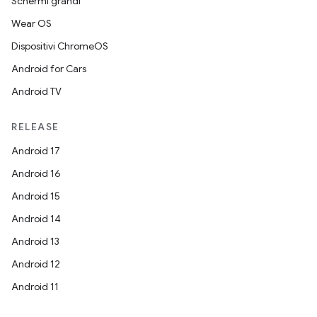
Schermi grandi
Wear OS
Dispositivi ChromeOS
Android for Cars
Android TV
RELEASE
Android 17
Android 16
Android 15
Android 14
Android 13
Android 12
Android 11