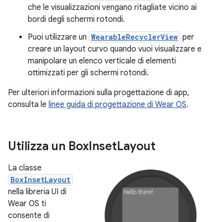
che le visualizzazioni vengano ritagliate vicino ai
bordi degli schermi rotondi.
Puoi utilizzare un
WearableRecyclerView
per
creare un layout curvo quando vuoi visualizzare e
manipolare un elenco verticale di elementi
ottimizzati per gli schermi rotondi.
Per ulteriori informazioni sulla progettazione di app,
consulta le
linee guida di progettazione di Wear OS
.
Utilizza un Box
Inset
Layout
La classe
BoxInsetLayout
nella libreria UI di
Wear OS ti
consente di