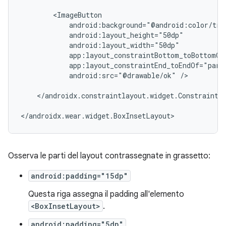
android:src="@drawable/ok"
/>

</androidx.constraintlayout.widget.ConstraintLa
</androidx.wear.widget.BoxInsetLayout>
Osserva le parti del layout contrassegnate in grassetto:
android:padding="15dp"
Questa riga assegna il padding all'elemento
<BoxInsetLayout>
.
android:padding="5dp"