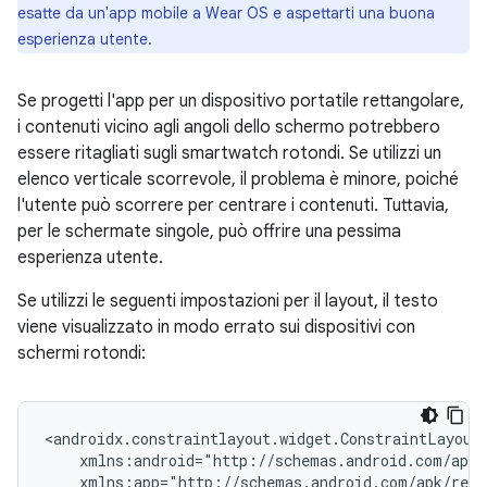
esatte da un'app mobile a Wear OS e aspettarti una buona
esperienza utente.
Se progetti l'app per un dispositivo portatile rettangolare,
i contenuti vicino agli angoli dello schermo potrebbero
essere ritagliati sugli smartwatch rotondi. Se utilizzi un
elenco verticale scorrevole, il problema è minore, poiché
l'utente può scorrere per centrare i contenuti. Tuttavia,
per le schermate singole, può offrire una pessima
esperienza utente.
Se utilizzi le seguenti impostazioni per il layout, il testo
viene visualizzato in modo errato sui dispositivi con
schermi rotondi: