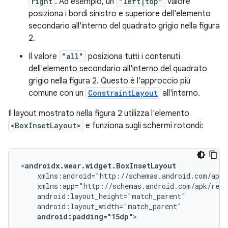
right
. Ad esempio, un
"left|top"
valore
posiziona i bordi sinistro e superiore dell'elemento
secondario all'interno del quadrato grigio nella figura
2.
Il valore
"all"
posiziona tutti i contenuti
dell'elemento secondario all'interno del quadrato
grigio nella figura 2. Questo è l'approccio più
comune con un
ConstraintLayout
all'interno.
Il layout mostrato nella figura 2 utilizza l'elemento
<BoxInsetLayout>
e funziona sugli schermi rotondi:
<
androidx.wear.widget.BoxInsetLayout
android:padding="15dp"
>
