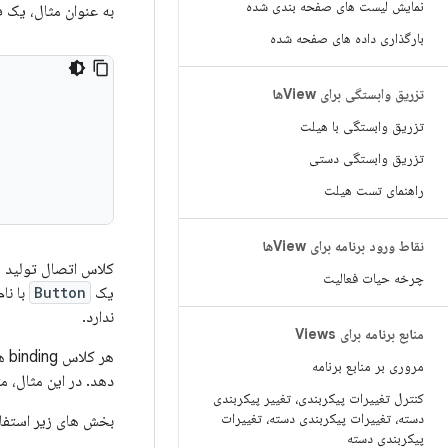
نمایش لیست های صفحه بندی شده
به عنوان مثال، یک فایل layout 
بارگذاری داده های صفحه شده
تزریق وابستگی برای Viewها
تزریق وابستگی با هیلت
تزریق وابستگی دستی
راهنمای تست هیلت
نقاط ورود برنامه برای Viewها
کلاس اتصال تولید 
چرخه حیات فعالیت
یک
Button
با نا
ندارد.
منابع برنامه برای Views
هر کلاس binding همچنین شامل یک متد
مروری بر منابع برنامه
دهد. در این مثال، م
کنترل تغییرات پیکربندی، تغییر پیکربندی
دسته، تغییرات پیکربندی دسته، تغییرات
بخش های زیر استفاد
پیکربندی دسته