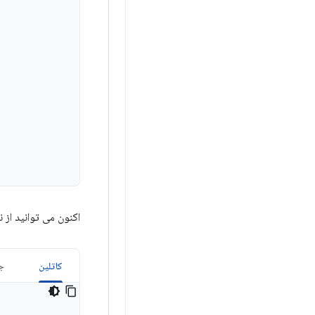
اکنون می توانید از نمونه کلاس binding برای ارجاع به 
کاتلین
جا