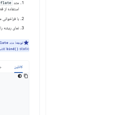
متد static
flate()
استفاده از قط
با فراخوانی 
نمای ریشه را 
توجه:
متد
late()
static کلاس binding را فراخوانی کنید.
bind()
کاتلین
جا