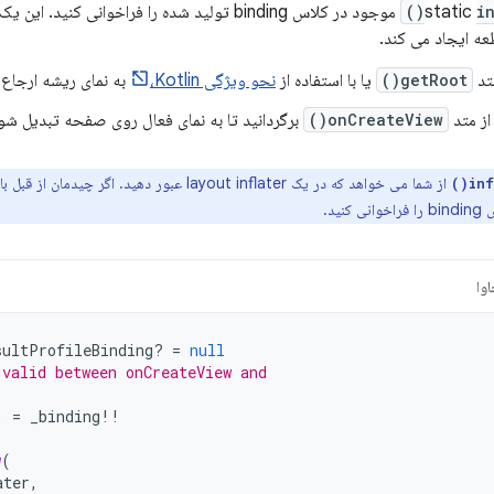
in
عه ایجاد می کند.
متد
getRoot()
یا با استفاده از
نحو ویژگی Kotlin،
به نمای ریشه ارجاع 
از متد
onCreateView()
برگردانید تا به نمای فعال روی صفحه تبدیل شو
از شما می خواهد که در یک layout inflater عبور دهید. اگر چیدمان از قبل باد شده است، می‌توانید به جای آن، متد
inf
وا
sultProfileBinding? 
=
null
 valid between onCreateView and
)
=
_binding
!!
w
(
ater
,