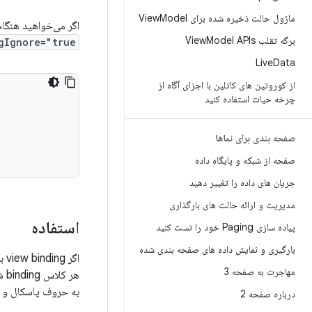
ماژول حالت ذخیره شده برای View
Model
اگر می‌خواهید هنگام تولید کلاس‌های binding،
برگه تقلب View
Model APIs
gIgnore="true"
Live
Data
از کوروتین های کاتلین با اجزای آگاه از
چرخه حیات استفاده کنید
صفحه بندی برای نماها
صفحه از شبکه و پایگاه داده
جریان های داده را تغییر دهید
مدیریت و ارائه حالت های بارگذاری
استفاده
پیاده سازی Paging خود را تست کنید
بارگیری و نمایش داده های صفحه بندی شده
مهاجرت به صفحه 3
به حروف پاسکال و افزودن کلمه Binding ب
درباره صفحه 2