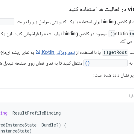
کتیویتی، مراحل زیر را در متد
reate()
in
 می کند.
متد
getRoot()
یا با استفاده از
نحو ویژگی Kotlin،
به نمای ریشه ارجاع 
setContentView()
منتقل کنید تا به نمای فعال روی صفحه تبدیل ش
یر نشان داده شده است:
وا
ding
:
ResultProfileBinding
vedInstanceState
:
Bundle?)
{
InstanceState
)