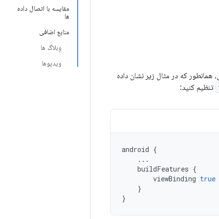
مقایسه با اتصال داده
ها
منابع اضافی
وبلاگ ها
ویدیوها
ژول فعال است. برای فعال کردن view binding در یک ماژول، همانطور که در مثال زیر نشان داده
تنظیم کنید:
android
{
...
buildFeatures
{
viewBinding
true
}
}