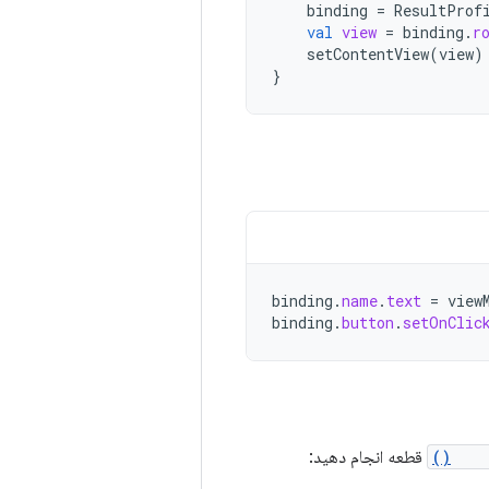
binding
=
ResultProf
val
view
=
binding
.
r
setContentView
(
view
)
}
binding
.
name
.
text
=
view
binding
.
button
.
setOnClic
onCr
قطعه انجام دهید: