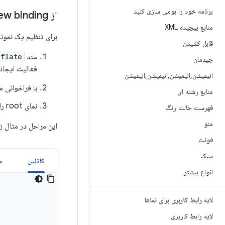
برنامه خود را بومی سازی کنید
از view binding در فعالیت ها استفاده کنید
منابع پیچیده XML
برای تنظیم یک نمونه از کلاس binding برای استفاده با یک ا
قابل کشیدن
متد static
flate()
چیدمان
فعالیت ایجاد
انیمیشن
,
انیمیشن
,
انیمیشن
,
انیمیشن
با فراخوانی 
منابع رشته ای
نمای root را به
فهرست حالت رنگ
منو
این مراحل در مثال ز
فونت
سبک
کاتلین
جا
انواع بیشتر
لایه رابط کاربری برای نماها
لایه رابط کاربری