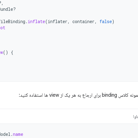
?,
Bundle?
fileBinding
.
inflate
(
inflater
,
container
,
false
)
oot
ew
()
{
)
هر یک از view ها استفاده کنید:
وا
Model
.
name