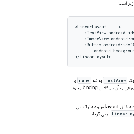
زیر است:
<LinearLayout
...
<TextView
android:id
<ImageView
android:c
<Button
android:backgrou
 یک
TextView
به نام
name
و
در layout هیچ شناسه ای ندارد، بنابراین هیچ مرجعی به آن در کلاس binding وجود
است که یک مرجع مستقیم برای نمای ریشه فایل layout مربوطه ارائه می
LinearLa
برمی گرداند.