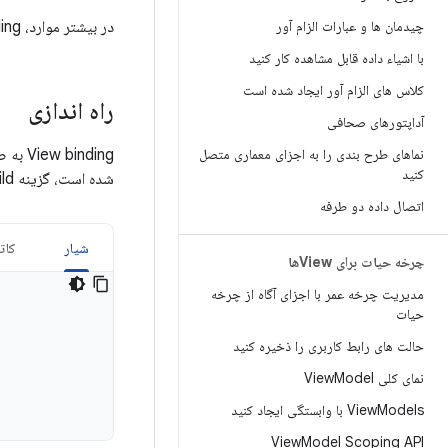
چیدمان ها و عبارات الزام آور
در بیشتر موارد، view binding جایگزین
با اشیاء داده قابل مشاهده کار کنید
کلاس های الزام آور ایجاد شده است
راه اندازی
آداپتورهای صحافی
نماهای طرح بندی را به اجزای معماری متصل
کنید
شده است، گزینه
build ر
اتصال داده دو طرفه
شیار
کات
چرخه حیات برای Viewها
مدیریت چرخه عمر با اجزای آگاه از چرخه
حیات
حالت های رابط کاربری را ذخیره کنید
نمای کلی View
Model
Models با وابستگی ایجاد کنید
View
View
Model Scoping API