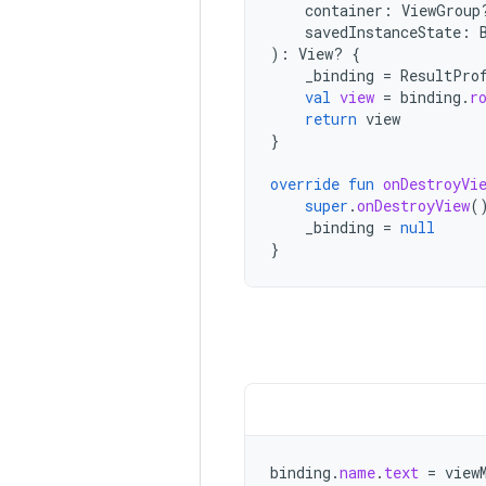
container
:
ViewGroup
savedInstanceState
:
):
View? 
{
_binding
=
ResultPro
val
view
=
binding
.
r
return
view
}
override
fun
onDestroyVi
super
.
onDestroyView
(
_binding
=
null
}
binding
.
name
.
text
=
view