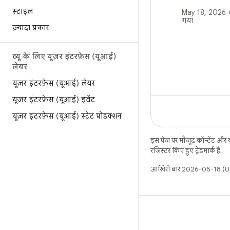
फ़ील्ड, और कले
स्टाइल
May 18, 2026
क
ऑब्ज़र्वेबल बनाती
गया
ज़्यादा प्रकार
बदलाव होने पर, 
(यूआई) अपने-आ
है. इसमें Obser
व्यू के लिए यूज़र इंटरफ़ेस (यूआई)
कलेक्शन, और ऑब
लेयर
के बारे में भी बत
यूज़र इंटरफ़ेस (यूआई) लेयर
लाइफ़साइकल के 
यूज़र इंटरफ़ेस (यूआई) इवेंट
रखने वाले कॉम्पो
StateFlow और L
यूज़र इंटरफ़ेस (यूआई) स्टेट प्रोडक्शन
में भी बताया गया 
इस पेज पर मौजूद कॉन्टेंट और
रजिस्टर किए हुए ट्रेडमार्क हैं.
आखिरी बार 2026-05-18 (UT