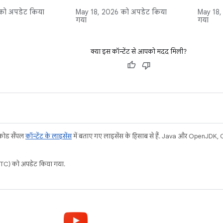
क्शन को कैसे
क्लास जनरेट करके, यूज़र इंटरफ़ेस
इसमें बत
ो अपडेट किया
May 18, 2026
को अपडेट किया
May 18,
 है. इससे डेटा में
(यूआई) एलिमेंट के साथ इंटरैक्ट
संसाधनों
गया
गया
यूज़र इंटरफ़ेस
करने की प्रोसेस को आसान बनाती
छोटे-छोट
प अपडेट हो जाता
है. साथ ही, आईडी वाले व्यू के लिए
डिसप्ले 
vable फ़ील्ड,
सीधे और टाइप-सेफ़ रेफ़रंस उपलब्ध
क्या इस कॉन्टेंट से आपको मदद मिली?
इसमें लाइ
्जेक्ट जैसे टाइप
कराती है. इससे findViewById को
सेटअप, 
ाया गया है. साथ ही,
असरदार तरीके से बदला जा सकता
का इस्त
बारे में जानकारी
है.
ऐप्लिकेशन
नेंट, जैसे कि
तरीका बत
iveData के बारे
है.
 कोड सैंपल
कॉन्टेंट के लाइसेंस
में बताए गए लाइसेंस के हिसाब से हैं. Java और OpenJDK, Ora
C) को अपडेट किया गया.