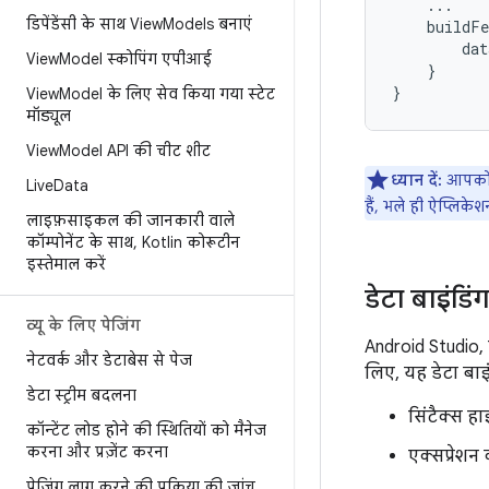
डिपेंडेंसी के साथ View
Models बनाएं
buildFe
dat
View
Model स्कोपिंग एपीआई
}

View
Model के लिए सेव किया गया स्टेट
मॉड्यूल
View
Model API की चीट शीट
ध्यान दें:
आपको ला
Live
Data
हैं, भले ही ऐप्लिके
लाइफ़साइकल की जानकारी वाले
कॉम्पोनेंट के साथ
,
Kotlin कोरूटीन
इस्तेमाल करें
डेटा बाइंड
व्यू के लिए पेजिंग
Android Studio,
नेटवर्क और डेटाबेस से पेज
लिए, यह डेटा बाइ
डेटा स्ट्रीम बदलना
सिंटैक्स 
कॉन्टेंट लोड होने की स्थितियों को मैनेज
करना और प्रज़ेंट करना
एक्सप्रेशन 
पेजिंग लागू करने की प्रक्रिया की जांच