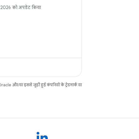
ाया गया है कि यह लाइब्रेरी,
 2026
को अपडेट किया
 को बचाने के लिए डेटा के
े हिस्सों को लोड और
करने में कैसे मदद करती है.
ब्रेरी के आर्किटेक्चर,
और LiveData या RxJava2
ेमाल करके, इसे Android
 में इंटिग्रेट करने का
ाया गया है.
cle और/या इससे जुड़ी हुई कंपनियों के ट्रेडमार्क या