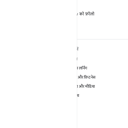
X
X पर @AndroidDev को फ़ॉलो
करें
ANDROID के बारे में ज़्यादा
खोजें
जानें
गेमिंग
Android
मशीन लर्निंग
Android for Enterprise
सेहत और फ़िटनेस
सुरक्षा
कैमरा और मीडिया
सोर्स
निजता
समाचार
5G
ब्लॉग
पॉडकास्ट