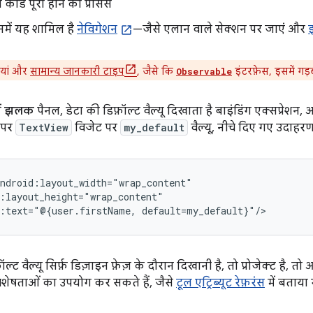
ोड पूरा होने की प्रोसेस
िनमें यह शामिल है
नेविगेशन
—जैसे एलान वाले सेक्शन पर जाएं और
यां और
सामान्य जानकारी टाइप
, जैसे कि
इंटरफ़ेस, इसमें गड़ब
Observable
ं
झलक
पैनल, डेटा की डिफ़ॉल्ट वैल्यू दिखाता है बाइंडिंग एक्सप्रेशन
 पर
TextView
विजेट पर
my_default
वैल्यू, नीचे दिए गए उदाहरण
:text="@{user.firstName,
 वैल्यू सिर्फ़ डिज़ाइन फ़ेज़ के दौरान दिखानी है, तो प्रोजेक्ट है, तो
शेषताओं का उपयोग कर सकते हैं, जैसे
टूल एट्रिब्यूट रेफ़रंस
में बताया 