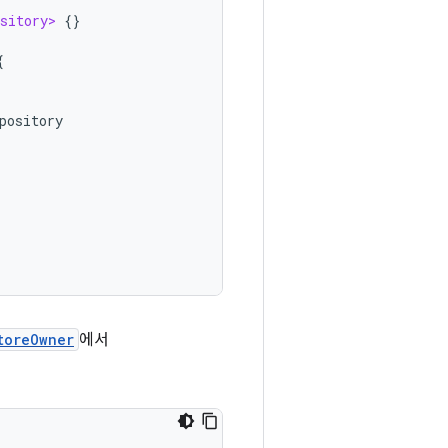
sitory>
{}
{
pository
toreOwner
에서