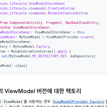
roidx.lifecycle.ViewModelStoreOwner
roidx.lifecycle.viewmodel.CreationExtras
roidx.lifecycle.viewmodel.MutableCreationExtras
from ComponentActivity, Fragment, NavBackStackEntry,
nother ViewModelStoreOwner.
wModelStoreOwner
:
ViewModelStoreOwner
=
this
iewModel
:
MyViewModel
=
ViewModelProvider
.
create
(
wModelStoreOwner
,
tory
=
MyViewModel
.
Factory
,
ras
=
MutableCreationExtras
().
apply
{
set
(
MyViewModel
.
MY_REPOSITORY_KEY
,
myRepository
)
wModel
::
class
]
 View
Model 버전에 대한 팩토리
의
ViewModel
를 사용하는 경우
ViewModelProvider.Factory