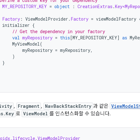
Define a custom key for your dependency
MY_REPOSITORY_KEY
=
object
:
CreationExtras
.
Key<MyRepo
Factory
:
ViewModelProvider
.
Factory
=
viewModelFactory
initializer
{
// Get the dependency in your factory
val
myRepository
=
this
[
MY_REPOSITORY_KEY
]
as
MyRe
MyViewModel
(
myRepository
=
myRepository
,
)
}
ivity
,
Fragment
,
NavBackStackEntry
과 같은
ViewModelS
as.Key
로
ViewModel
를 인스턴스화할 수 있습니다.
roidx.lifecycle.ViewModelProvider