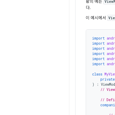
황의 예는
View
다.
이 예시에서
Vi
import
andr
import
and
import
andr
import
and
import
and
import
and
class
MyVie
private
)
:
ViewMo
// View
// Defi
compani