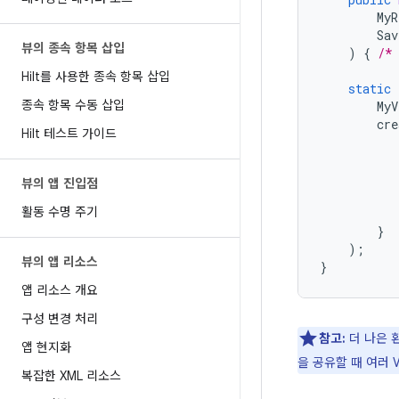
MyR
Sav
뷰의 종속 항목 삽입
)
{
/*
Hilt를 사용한 종속 항목 삽입
static
종속 항목 수동 삽입
MyV
cre
Hilt 테스트 가이드
뷰의 앱 진입점
활동 수명 주기
}
);
뷰의 앱 리소스
}
앱 리소스 개요
구성 변경 처리
참고:
더 나은 
앱 현지화
을 공유할 때 여러 V
복잡한 XML 리소스