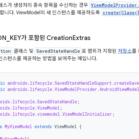
래스가 생성자의 종속 항목을 수신하는 경우
ViewModelProvider
합니다. ViewModel의 새 인스턴스를 제공하도록
create(Class<
ON
_
KEY가 포함된 Creation
Extras
ation
클래스 및
SavedStateHandle
로 범위가 지정된
저장소
를
 인스턴스를 제공하는 방법을 보여주는 예입니다.
ic
androidx.lifecycle.SavedStateHandleSupport.createSave
ic
androidx.lifecycle.ViewModelProvider.AndroidViewMode
oidx.lifecycle.SavedStateHandle
;
oidx.lifecycle.ViewModel
;
roidx.lifecycle.viewmodel.ViewModelInitializer
;
s
MyViewModel
extends
ViewModel
{
MyViewModel
(