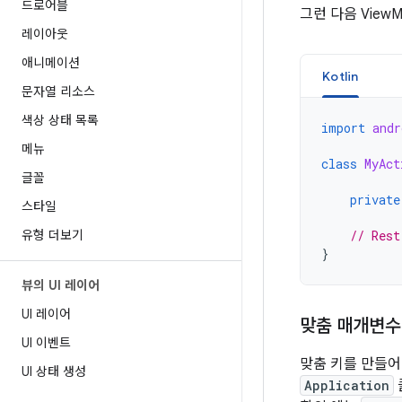
드로어블
그런 다음 View
레이아웃
애니메이션
Kotlin
문자열 리소스
색상 상태 목록
import
andr
메뉴
class
MyAct
글꼴
private
스타일
유형 더보기
// Rest
}
뷰의 UI 레이어
UI 레이어
맞춤 매개변수를
UI 이벤트
맞춤 키를 만들
UI 상태 생성
Application