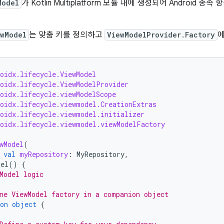
Model
가 Kotlin Multiplatform 모듈 내에 생성되어 Android
ewModel
는 맞춤 키를 정의하고
ViewModelProvider.Factory
에
oidx.lifecycle.ViewModel
roidx.lifecycle.ViewModelProvider
oidx.lifecycle.viewModelScope
roidx.lifecycle.viewmodel.CreationExtras
roidx.lifecycle.viewmodel.initializer
roidx.lifecycle.viewmodel.viewModelFactory
wModel
(
val
myRepository
:
MyRepository
,
del
()
{
Model logic
ne ViewModel factory in a companion object
on
object
{