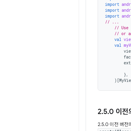
import
and
import
and
import
and
// ...
// Use 
// or a
val
vie
val
myV
vie
fac
ext
},
)
[
MyVie
2
.
5
.
0 이전의
2.5.0 이전 버전