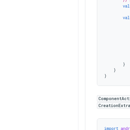
// 
val
val
}
}
}
ComponentAct
CreationExtr
import
and