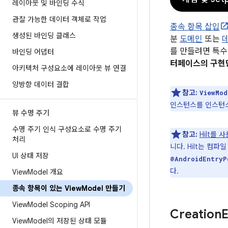
레이아웃 및 바인딩 수식
관찰 가능한 데이터 객체로 작업
종속 항목 삽입
생성된 바인딩 클래스
분
도메인
또는
를 만들려면 특수
바인딩 어댑터
터페이스의 구현만
아키텍처 구성요소에 레이아웃 뷰 연결
양방향 데이터 결합
참고:
ViewMod
인스턴스를 인스턴스
뷰 수명 주기
수명 주기 인식 구성요소로 수명 주기
참고:
Hilt를
처리
니다. Hilt는 컴파
UI 상태 저장
@AndroidEntryP
다.
View
Model 개요
종속 항목이 있는 View
Model 만들기
View
Model Scoping API
Creation
View
Model의 저장된 상태 모듈