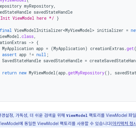
epository
myRepository
,
edStateHandle
savedStateHandle
 Init ViewModel here */
}
final
ViewModelInitializer<MyViewModel>
initializer
=
ne
iewModel
.
class
,
ationExtras
-
>
{
MyApplication
app
=
(
MyApplication
)
creationExtras
.
get
assert
app
!=
null
;
SavedStateHandle
savedStateHandle
=
createSavedStateHan
return
new
MyViewModel
(
app
.
getMyRepository
(),
savedSta
환경설정, 가독성, 더 쉬운 검색을 위해
팩토리를 ViewModel 
ViewModel
iewModel에 동일한 ViewModel 팩토리를 사용할 수 있습니다(
아키텍처 청