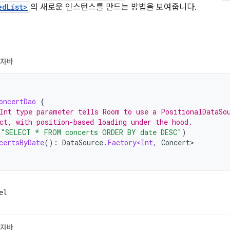
edList>
의 새로운 인스턴스를 만드는 방법을 보여줍니다.
자바
oncertDao
{
Int type parameter tells Room to use a PositionalDataSo
ct, with position-based loading under the hood.
(
"SELECT * FROM concerts ORDER BY date DESC"
)
certsByDate
():
DataSource
.
Factory<Int
,
Concert
el
자바