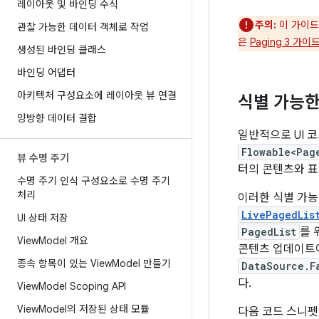
레이아웃 및 바인딩 수식
주의:
이 가이드
관찰 가능한 데이터 객체로 작업
은
Paging 3 가이
생성된 바인딩 클래스
바인딩 어댑터
아키텍처 구성요소에 레이아웃 뷰 연결
식별 가능한
양방향 데이터 결합
일반적으로 UI 
Flowable<Pag
뷰 수명 주기
터의 콘텐츠와 표
수명 주기 인식 구성요소로 수명 주기
처리
이러한 식별 가
LivePagedLis
UI 상태 저장
PagedList
를 
View
Model 개요
콘텐츠 업데이트
종속 항목이 있는 View
Model 만들기
DataSource.F
다.
View
Model Scoping API
View
Model의 저장된 상태 모듈
다음 코드 스니펫