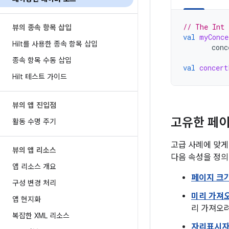
// The Int 
뷰의 종속 항목 삽입
val
myConce
Hilt를 사용한 종속 항목 삽입
conc
종속 항목 수동 삽입
val
concert
Hilt 테스트 가이드
뷰의 앱 진입점
고유한 페이
활동 수명 주기
고급 사례에 맞
뷰의 앱 리소스
다음 속성을 정의
앱 리소스 개요
페이지 크
구성 변경 처리
미리 가져
앱 현지화
리 가져오려
복잡한 XML 리소스
자리표시자