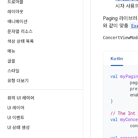
드로어블
시자 사용
레이아웃
Paging 라이
애니메이션
와 같이 맞춤
Ex
문자열 리소스
ConcertViewMod
색상 상태 목록
메뉴
Kotlin
글꼴
스타일
val
myPagin
유형 더보기
pag
pre
ena
뷰의 UI 레이어
)
UI 레이어
// The Int 
UI 이벤트
val
myConce
con
UI 상태 생성
val
concert