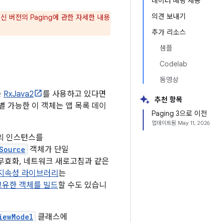
데이터 매핑 제공
의견 보내기
 버전의 Paging에 관한 자세한 내용
추가 리소스
샘플
Codelab
동영상
는
RxJava2
를 사용하고 있다면
추천 항목
별 가능한 이 객체는 앱 목록 데이
Paging 3으로 이전
업데이트됨
May 11, 2026
의 인스턴스를
Source
객체가 단일
 무효화, 네트워크 새로고침과 같은
 지속성 라이브러리
는
고유한 객체를 빌드
할 수도 있습니
iewModel
클래스에