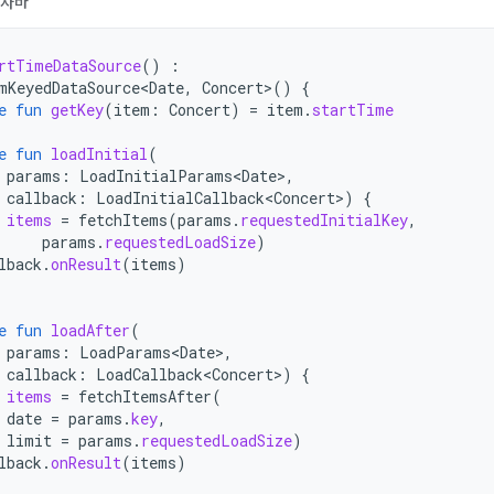
자바
rtTimeDataSource
()
:
mKeyedDataSource<Date
,
Concert
>
()
{
e
fun
getKey
(
item
:
Concert
)
=
item
.
startTime
e
fun
loadInitial
(
params
:
LoadInitialParams<Date>
,
callback
:
LoadInitialCallback<Concert>
)
{
items
=
fetchItems
(
params
.
requestedInitialKey
,
params
.
requestedLoadSize
)
lback
.
onResult
(
items
)
e
fun
loadAfter
(
params
:
LoadParams<Date>
,
callback
:
LoadCallback<Concert>
)
{
items
=
fetchItemsAfter
(
date
=
params
.
key
,
limit
=
params
.
requestedLoadSize
)
lback
.
onResult
(
items
)