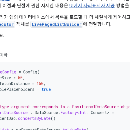
의 이점과 단점에 관한 자세한 내용은
UI에서 자리표시자 제공
방법을
브러리가 앱의 데이터베이스에서 목록을 로드할 때 더 세밀하게 제어하
ecutor
객체를
LivePagedListBuilder
에 전달합니다.
el
자바
gConfig
=
Config
(
eSize
=
50
,
fetchDistance
=
150
,
blePlaceholders
=
true
type argument corresponds to a PositionalDataSource obj
rtDataSource
:
DataSource
.
Factory<Int
,
Concert
>
=
certDao
.
concertsByDate
()
List
=
myConcertDataSource
.
toLiveData
(