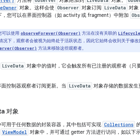
erve()
方法将
Observer
对象附加到
LiveData
对象。
obse
leOwner
对象。这样会使
Observer
对象订阅
LiveData
对象
您可以在界面控制器（如 activity 或 fragment）中附加
Obs
您可以使用
方法在没有关联的
observeForever(Observer)
Lifecycl
情况下，观察者会被视为始终处于活跃状态，因此它始终会收到关于修改
方法来移除这些观察者。
erver(Observer)
在
LiveData
对象中的值时，它会触发所有已注册的观察者（只
 允许界面控制器观察者订阅更新。当
LiveData
对象存储的数据发生
ta 对象
 是一种可用于任何数据的封装容器，其中包括可实现
Collections
在
ViewModel
对象中，并可通过 getter 方法进行访问，如以