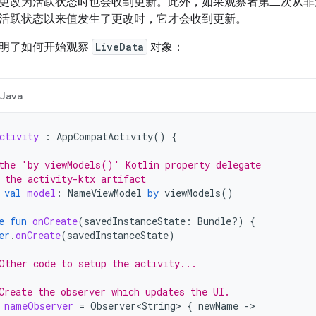
更改为活跃状态时也会收到更新。此外，如果观察者第二次从非
活跃状态以来值发生了更改时，它才会收到更新。
明了如何开始观察
LiveData
对象：
Java
ctivity
:
AppCompatActivity
()
{
the 'by viewModels()' Kotlin property delegate
 the activity-ktx artifact
val
model
:
NameViewModel
by
viewModels
()
e
fun
onCreate
(
savedInstanceState
:
Bundle?)
{
er
.
onCreate
(
savedInstanceState
)
Other code to setup the activity...
Create the observer which updates the UI.
nameObserver
=
Observer<String>
{
newName
-