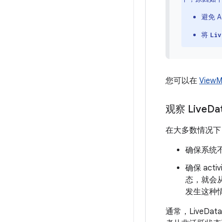
避免 
将
Liv
您可以在
View
观察 Live
Da
在大多数情况
确保系统不会从
确保 ac
态，就会
发生这种
通常，Live