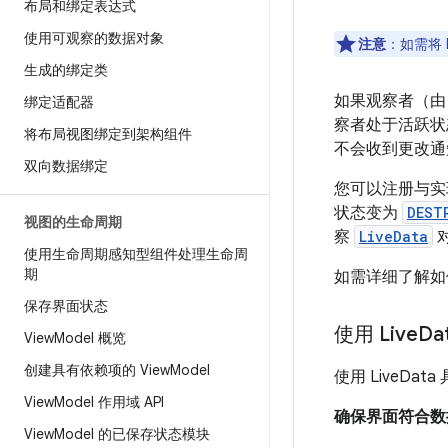
布局和绑定表达式
使用可观察的数据对象
注意
：如需将 L
生成的绑定类
如果观察者（
绑定适配器
察者处于活跃状态
将布局视图绑定到架构组件
不会收到更改通
双向数据绑定
您可以注册与
状态变为
DEST
视图的生命周期
察
LiveData
对
使用生命周期感知型组件处理生命周
期
如需详细了解如何
保存界面状态
使用 Live
Da
View
Model 概览
创建具有依赖项的 View
Model
使用 LiveDa
View
Model 作用域 API
确保界面符合数
View
Model 的已保存状态模块