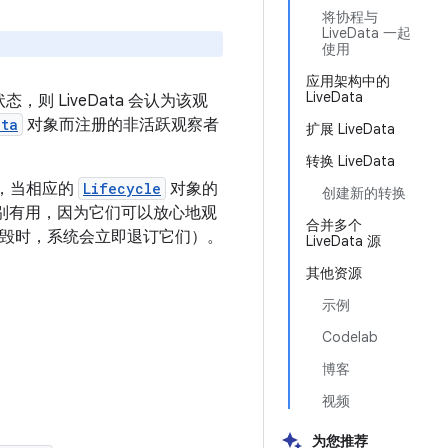
将协程与
LiveData 一起
使用
应用架构中的
LiveData
态，则 LiveData 会认为该观
ata
对象而注册的非活跃观察者
扩展 LiveData
转换 LiveData
，当相应的
Lifecycle
对象的
创建新的转换
nt 特别有用，因为它们可以放心地观
合并多个
周期被销毁时，系统会立即退订它们）。
LiveData 源
其他资源
示例
Codelab
博客
视频
为您推荐