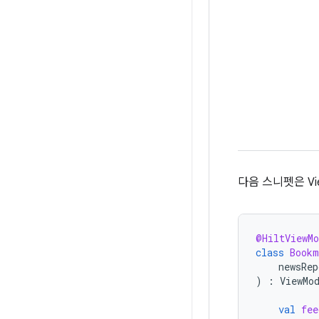
다음 스니펫은 Vi
@HiltViewMo
class
Bookm
newsRep
)
:
ViewMo
val
fee