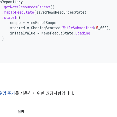
sRepository
.
getNewsResourcesStream
()
.
mapToFeedState
(
savedNewsResourcesState
)
.
stateIn
(
scope
=
viewModelScope
,
started
=
SharingStarted
.
WhileSubscribed
(
5
_000
),
initialValue
=
NewsFeedUiState
.
Loading
)
d 수명 주기
를 사용하기 위한 권장사항입니다.
설명