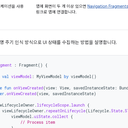
리케이션을 사용
앱에 화면이 두 개 이상 있으면
Navigation Fragment
링크로 앱에 연결합니다.
명 주기 인식 방식으로 UI 상태를 수집하는 방법을 설명합니다.
gment
:
Fragment
()
{
val
viewModel
:
MyViewModel
by
viewModel
()
e
fun
onViewCreated
(
view
:
View
,
savedInstanceState
:
Bun
er
.
onViewCreated
(
view
,
savedInstanceState
)
wLifecycleOwner
.
lifecycleScope
.
launch
{
viewLifecycleOwner
.
repeatOnLifecycle
(
Lifecycle
.
State
.
S
viewModel
.
uiState
.
collect
{
// Process item
}