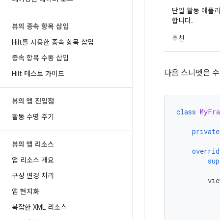
단일 활동 애플
합니다.
뷰의 종속 항목 삽입
추천
Hilt를 사용한 종속 항목 삽입
종속 항목 수동 삽입
다음 스니펫은 수
Hilt 테스트 가이드
뷰의 앱 진입점
class
MyFra
활동 수명 주기
private
뷰의 앱 리소스
overrid
앱 리소스 개요
sup
구성 변경 처리
vie
앱 현지화
복잡한 XML 리소스