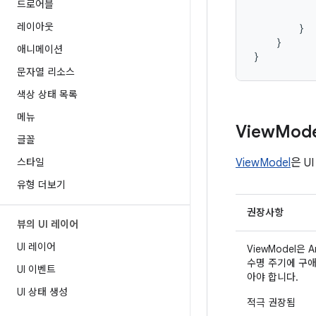
드로어블
레이아웃
}
}
애니메이션
}
문자열 리소스
색상 상태 목록
메뉴
View
Mode
글꼴
스타일
ViewModel
은 U
유형 더보기
권장사항
뷰의 UI 레이어
UI 레이어
ViewModel은 A
수명 주기에 구
UI 이벤트
아야 합니다.
UI 상태 생성
적극 권장됨