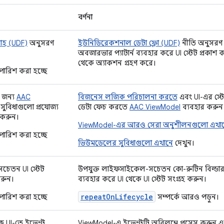
বর্ণনা
বাহ (UDF)
অনুসরণ
ইউনিডিরেকশনাল ডেটা ফ্লো (UDF)
নীতি অনুসরণ
অবজারভার প্যাটার্ন ব্যবহার করে UI স্টেট প্রকা
থেকে অ্যাকশন গ্রহণ করে।
ারিশ করা হচ্ছে
 জন্য
AAC
বিজনেস লজিক পরিচালনা করতে
এবং UI-এর স্টে
সুবিধাগুলো প্রযোজ্য
ডেটা ফেচ করতে
AAC ViewModel
ব্যবহার করুন
 করুন।
ViewModel-এর আরও সেরা অনুশীলনগুলো এখা
ারিশ করা হচ্ছে
ভিউমডেলের সুবিধাগুলো এখানে
দেখুন।
েতন UI স্টেট
উপযুক্ত লাইফসাইকেল-সচেতন কো-রুটিন বিল্ডা
করুন।
ব্যবহার করে UI থেকে UI স্টেট সংগ্রহ করুন।
repeatOnLifecycle
ারিশ করা হচ্ছে
সম্পর্কে আরও পড়ুন।
 UI-তে ইভেন্ট
ViewModel-এ ইভেন্টটি অবিলম্বে প্রসেস করুন এব