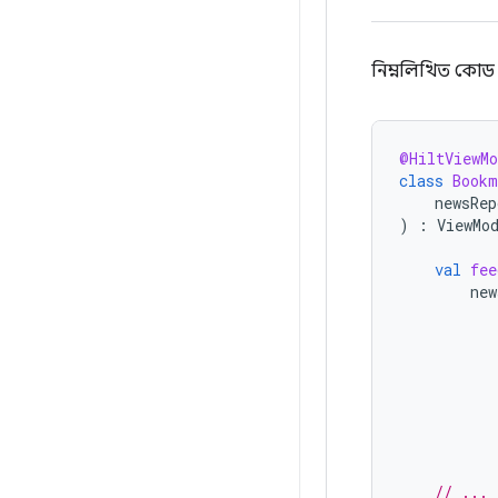
নিম্নলিখিত কোড 
@HiltViewMo
class
Bookm
newsRep
)
:
ViewMo
val
fee
new
// ...