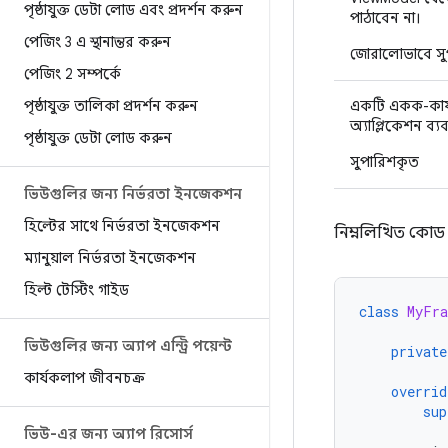
পৃষ্ঠাযুক্ত ডেটা লোড এবং প্রদর্শন করুন
পাঠাবেন না।
পেজিং 3 এ স্থানান্তর করুন
জোরালোভাবে সুপ
পেজিং 2 সম্পর্কে
পৃষ্ঠাযুক্ত তালিকা প্রদর্শন করুন
একটি একক-কার
অ্যাপ্লিকেশন ব্
পৃষ্ঠাযুক্ত ডেটা লোড করুন
সুপারিশকৃত
ভিউগুলির জন্য নির্ভরতা ইনজেকশন
হিল্টের সাথে নির্ভরতা ইনজেকশন
নিম্নলিখিত কোড 
ম্যানুয়াল নির্ভরতা ইনজেকশন
হিল্ট টেস্টিং গাইড
class
MyFra
ভিউগুলির জন্য অ্যাপ এন্ট্রি পয়েন্ট
private
কার্যকলাপ জীবনচক্র
overrid
sup
ভিউ-এর জন্য অ্যাপ রিসোর্স