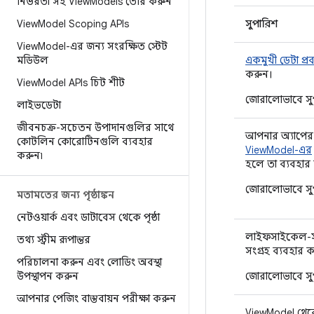
নির্ভরতা সহ View
Models তৈরি করুন
View
Model Scoping APIs
সুপারিশ
View
Model-এর জন্য সংরক্ষিত স্টেট
মডিউল
একমুখী ডেটা প্র
করুন।
View
Model APIs চিট শীট
জোরালোভাবে সুপ
লাইভডেটা
জীবনচক্র-সচেতন উপাদানগুলির সাথে
আপনার অ্যাপের
কোটলিন কোরোটিনগুলি ব্যবহার
ViewModel-এর
করুন৷
হলে তা ব্যবহার
জোরালোভাবে সুপ
মতামতের জন্য পৃষ্ঠাঙ্কন
নেটওয়ার্ক এবং ডাটাবেস থেকে পৃষ্ঠা
লাইফসাইকেল-সচ
তথ্য স্ট্রীম রূপান্তর
সংগ্রহ ব্যবহার 
পরিচালনা করুন এবং লোডিং অবস্থা
উপস্থাপন করুন
জোরালোভাবে সুপ
আপনার পেজিং বাস্তবায়ন পরীক্ষা করুন
ViewModel থেকে