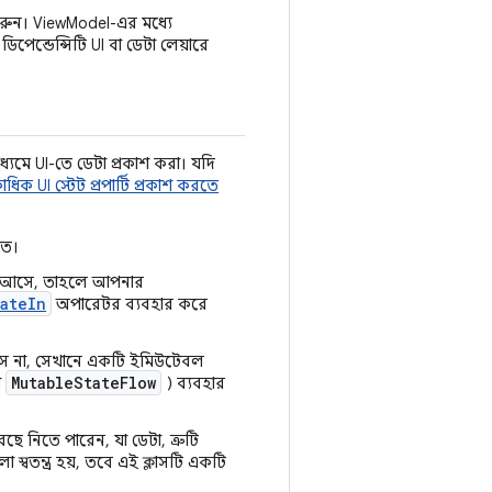
করুন। ViewModel-এর মধ্যে
িপেন্ডেন্সিটি UI বা ডেটা লেয়ারে
াধ্যমে UI-তে ডেটা প্রকাশ করা। যদি
ধিক UI স্টেট প্রপার্টি প্রকাশ করতে
িত।
িসাবে আসে, তাহলে আপনার
tateIn
অপারেটর ব্যবহার করে
 আসে না, সেখানে একটি ইমিউটেবল
MutableStateFlow
া
) ব্যবহার
ছে নিতে পারেন, যা ডেটা, ত্রুটি
্বতন্ত্র হয়, তবে এই ক্লাসটি একটি