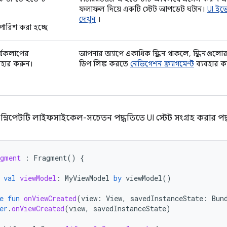
ফলাফল দিয়ে একটি স্টেট আপডেট ঘটান।
UI ইভ
দেখুন
।
ারিশ করা হচ্ছে
্যকলাপের
আপনার অ্যাপে একাধিক স্ক্রিন থাকলে, স্ক্রিনগুল
যবহার করুন।
ডিপ লিঙ্ক করতে
নেভিগেশন ফ্র্যাগমেন্ট
ব্যবহার ক
স্নিপেটটি লাইফসাইকেল-সচেতন পদ্ধতিতে UI স্টেট সংগ্রহ করার পদ্ধ
gment
:
Fragment
()
{
val
viewModel
:
MyViewModel
by
viewModel
()
e
fun
onViewCreated
(
view
:
View
,
savedInstanceState
:
Bun
er
.
onViewCreated
(
view
,
savedInstanceState
)