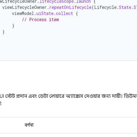
wLifecycleOwner
.
lifecycleScope
.
launch
{
viewLifecycleOwner
.
repeatOnLifecycle
(
Lifecycle
.
State
.
S
viewModel
.
uiState
.
collect
{
// Process item
}
}
UI স্টেট প্রদান এবং ডেটা লেয়ারে অ্যাক্সেস দেওয়ার জন্য দায়ী। ভি
:
বর্ণনা