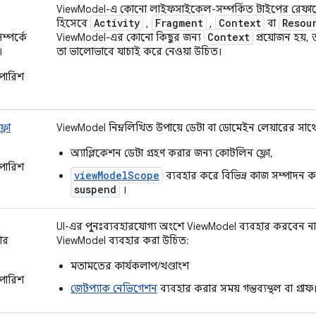
ViewModel-এ কোনো লাইফসাইকেল-সম্পর্কিত টাইপের রেফারেন্স
Activity
Fragment
Context
Resou
হিসেবে
,
,
বা
Context
্পর্কে
ViewModel-এর কোনো কিছুর জন্য
প্রয়োজন হয়,
।
তা ভালোভাবে যাচাই করে নেওয়া উচিত।
পারিশ
্লো
ViewModel নিম্নলিখিত উপায়ে ডেটা বা ডোমেইন লেয়ারের সা
অ্যাপ্লিকেশন ডেটা গ্রহণ করার জন্য কোটলিন ফ্লো,
পারিশ
viewModelScope
ব্যবহার করে বিভিন্ন কাজ সম্পাদন
suspend
।
UI-এর পুনঃব্যবহারযোগ্য অংশে ViewModel ব্যবহার করবেন না। 
ার
ViewModel ব্যবহার করা উচিত:
মতামতের কার্যকলাপ/খণ্ডাংশ
পারিশ
জেটপ্যাক নেভিগেশন
ব্যবহার করার সময় গন্তব্যস্থল বা গ্রাফ