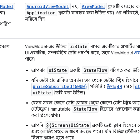
wModel
AndroidViewModel
ViewModel
নয়,
ক্লাসটি ব্যবহার 
Application
না।
ক্লাসটি ব্যবহার করা উচিত নয়। এর পরিবর্তে, ড
সরিয়ে নিন।
পারিশ
uiState
্রকাশ
ViewModel-এর উচিত
নামক একটিমাত্র প্রপার্টির ম
UI একাধিক, সম্পর্কহীন ডেটা প্রদর্শন করে, তবে ViewModel
একা
পারে।
uiState
StateFlow
আপনার
একটি
পরিণত করা উচ
যদি ডেটা হায়ারার্কির অন্যান্য স্তর থেকে ডেটার স্ট্রিম হ
WhileSubscribed(5000)
s
পলিসি (
উদাহরণ
) সহ
uiState
তৈরি করা উচিত।
যেসব সরল ক্ষেত্রে ডেটা লেয়ার থেকে কোনো ডেটা স্ট্রিম
StateFlow
স্টেটফ্লো (immutable
হিসেবে এক্সপোজ কর
করা গ্রহণযোগ্য।
${Screen}UiState
আপনি
একটি ডেটা ক্লাস হিসেবে বে
এবং লোডিং সংকেত ধারণ করতে পারে। যদি বিভিন্ন স্টেটগুলো স
সিলড ক্লাসও হতে পারে।