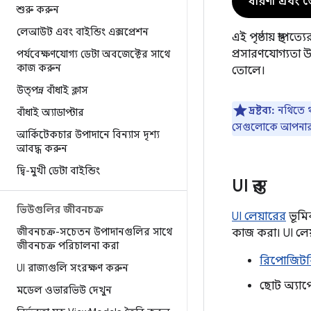
ধারণা এবং জ
শুরু করুন
লেআউট এবং বাইন্ডিং এক্সপ্রেশন
এই পৃষ্ঠায় স্থা
প্রসারণযোগ্যতা
পর্যবেক্ষণযোগ্য ডেটা অবজেক্টের সাথে
কাজ করুন
তোলে।
উত্পন্ন বাঁধাই ক্লাস
দ্রষ্টব্য:
নথিতে থ
বাঁধাই অ্যাডাপ্টার
সেগুলোকে আপনার অ
আর্কিটেকচার উপাদানে বিন্যাস দৃশ্য
আবদ্ধ করুন
দ্বি-মুখী ডেটা বাইন্ডিং
UI স্তর
ভিউগুলির জীবনচক্র
UI লেয়ারের
ভূমিক
জীবনচক্র-সচেতন উপাদানগুলির সাথে
কাজ করা। UI লেয
জীবনচক্র পরিচালনা করা
রিপোজিটর
UI রাজ্যগুলি সংরক্ষণ করুন
ছোট অ্যাপ
মডেল ওভারভিউ দেখুন