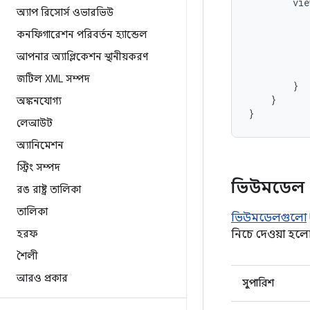
vie
অ্যাপ রিসোর্স ওভারভিউ
কনফিগারেশন পরিবর্তন হ্যান্ডেল
আপনার অ্যাপ্লিকেশন স্থানীয়করণ
জটিল XML সম্পদ
}
}
অঙ্কনযোগ্য
}
লেআউট
অ্যানিমেশন
স্ট্রিং সম্পদ
ভিউমডেল
রঙ রাষ্ট্র তালিকা
তালিকা
ভিউমডেলগুলো
হরফ
নিচে দেওয়া হলো
শৈলী
আরও প্রকার
সুপারিশ