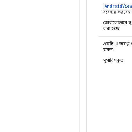
AndroidVie
ব্যবহার করবেন 
জোরালোভাবে সু
করা হচ্ছে
একটি UI অবস্থা প
করুন।
সুপারিশকৃত