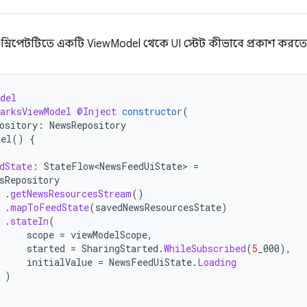
স্নিপেটটিতে একটি ViewModel থেকে UI স্টেট কীভাবে প্রকাশ করতে 
del
arksViewModel
@Inject
constructor
(
ository
:
NewsRepository
del
()
{
dState
:
StateFlow<NewsFeedUiState>
=
sRepository
.
getNewsResourcesStream
()
.
mapToFeedState
(
savedNewsResourcesState
)
.
stateIn
(
scope
=
viewModelScope
,
started
=
SharingStarted
.
WhileSubscribed
(
5
_000
),
initialValue
=
NewsFeedUiState
.
Loading
)