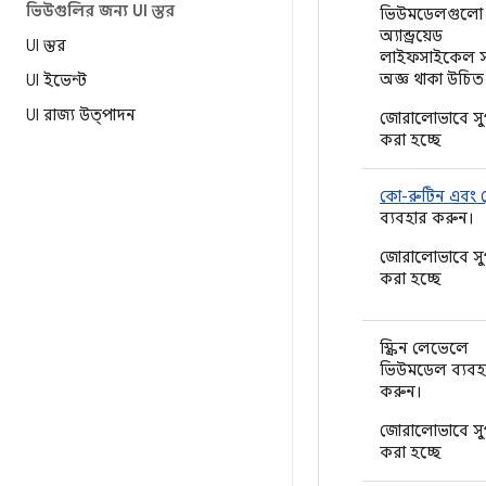
ভিউগুলির জন্য UI স্তর
ভিউমডেলগুলো
অ্যান্ড্রয়েড
UI স্তর
লাইফসাইকেল সম
অজ্ঞ থাকা উচিত
UI ইভেন্ট
UI রাজ্য উত্পাদন
জোরালোভাবে সু
করা হচ্ছে
কো-রুটিন এবং ফ
ব্যবহার করুন।
জোরালোভাবে সু
করা হচ্ছে
স্ক্রিন লেভেলে
ভিউমডেল ব্যবহ
করুন।
জোরালোভাবে সু
করা হচ্ছে