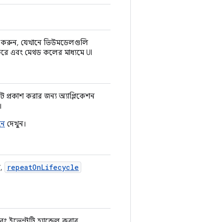
 করুন, যেখানে ভিউমডেলগুলি
শ করে এবং মেথড কলের মাধ্যমে UI
ট প্রকাশ করার জন্য অ্যাপ্লিকেশন
।
নে
দেখুন।
repeatOnLifecycle
র,
ং ইভেন্টটি হ্যান্ডেল করার