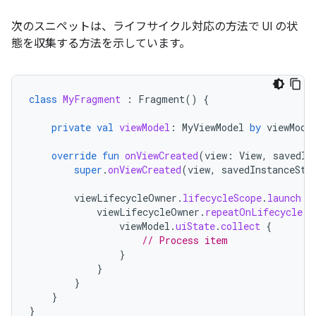
次のスニペットは、ライフサイクル対応の方法で UI の状
態を収集する方法を示しています。
class
MyFragment
:
Fragment
()
{
private
val
viewModel
:
MyViewModel
by
viewMode
override
fun
onViewCreated
(
view
:
View
,
savedIn
super
.
onViewCreated
(
view
,
savedInstanceSta
viewLifecycleOwner
.
lifecycleScope
.
launch
{
viewLifecycleOwner
.
repeatOnLifecycle
(
L
viewModel
.
uiState
.
collect
{
// Process item
}
}
}
}
}