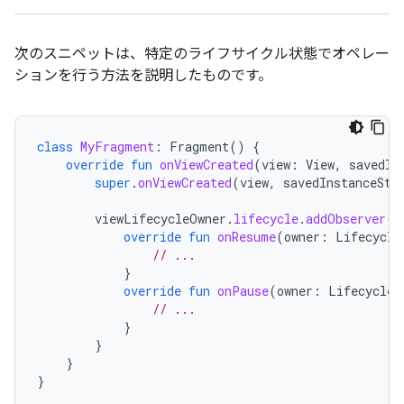
次のスニペットは、特定のライフサイクル状態でオペレー
ションを行う方法を説明したものです。
class
MyFragment
:
Fragment
()
{
override
fun
onViewCreated
(
view
:
View
,
savedIn
super
.
onViewCreated
(
view
,
savedInstanceSta
viewLifecycleOwner
.
lifecycle
.
addObserver
(
o
override
fun
onResume
(
owner
:
Lifecycle
// ...
}
override
fun
onPause
(
owner
:
LifecycleO
// ...
}
}
}
}