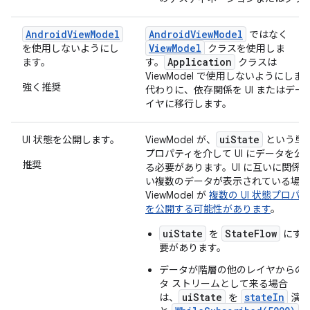
AndroidViewModel
AndroidViewModel
ではなく
ViewModel
を使用しないようにし
クラスを使用しま
Application
ます。
す。
クラスは
ViewModel で使用しないようにしま
強く推奨
代わりに、依存関係を UI またはデー
イヤに移行します。
uiState
UI 状態を公開します。
ViewModel が、
という単
プロパティを介して UI にデータを公
推奨
る必要があります。UI に互いに関係
い複数のデータが表示されている場合
ViewModel が
複数の UI 状態プロパ
を公開する可能性があります
。
uiState
StateFlow
を
にす
要があります。
データが階層の他のレイヤからの
タ ストリームとして来る場合
uiState
stateIn
は、
を
演算