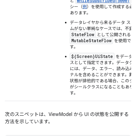
WhileSubscribed(5000)
と
ポ
シー（
例
）を使用して作成する必
あります。
データレイヤから来るデータ スト
ムがない単純なケースでは、不変
StateFlow
として公開される
MutableStateFlow
を使用でき
す。
${Screen}UiState
をデータ
スとして指定できます。データク
には、データ、エラー、読み込み
ナルを含めることができます。異
状態が排他的である場合、このク
がシールクラスになることもあり
す。
次のスニペットは、ViewModel から UI の状態を公開する
方法を示しています。