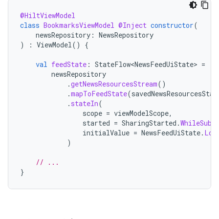
@HiltViewModel
class
BookmarksViewModel
@Inject
constructor
(
newsRepository
:
NewsRepository
)
:
ViewModel
()
{
val
feedState
:
StateFlow<NewsFeedUiState>
=
newsRepository
.
getNewsResourcesStream
()
.
mapToFeedState
(
savedNewsResourcesStat
.
stateIn
(
scope
=
viewModelScope
,
started
=
SharingStarted
.
WhileSubs
initialValue
=
NewsFeedUiState
.
Loa
)
// ...
}