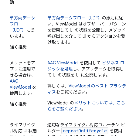
動
単方向データ
単方向データフロー（UDF）
の原則に従
フロー
い、ViewModel はオブザーバー パターン
（UDF）
に従
を使用して UI の状態を公開し、メソッド
います。
呼び出しを介して UI からアクションを受
け取ります。
強く推奨
メリットをア
AAC ViewModel
を使用して
ビジネス ロ
プリに適用で
ジックを処理
し、アプリデータを取得し
きる場合は、
て UI の状態を UI に公開します。
AAC
詳しくは、
ViewModel のベスト プラクテ
ViewModel
を
ィス
をご覧ください。
使用します。
ViewModel の
メリットについては、こち
強く推奨
らをご覧ください
。
ライフサイク
適切なライフサイクル対応コルーチン ビ
repeatOnLifecycle
ル対応 UI 状態
ルダー
を使用