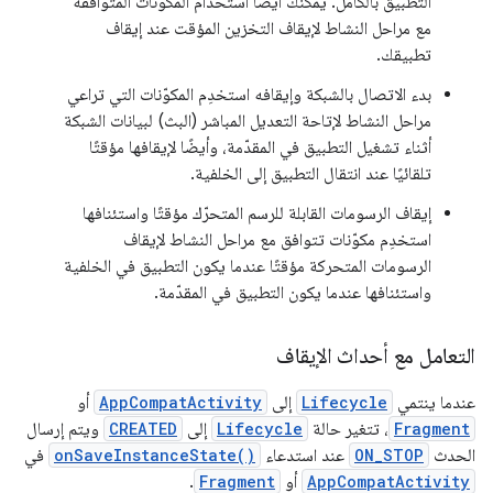
التطبيق بالكامل. يمكنك أيضًا استخدام المكوّنات المتوافقة
مع مراحل النشاط لإيقاف التخزين المؤقت عند إيقاف
تطبيقك.
بدء الاتصال بالشبكة وإيقافه استخدِم المكوّنات التي تراعي
مراحل النشاط لإتاحة التعديل المباشر (البث) لبيانات الشبكة
أثناء تشغيل التطبيق في المقدّمة، وأيضًا لإيقافها مؤقتًا
تلقائيًا عند انتقال التطبيق إلى الخلفية.
إيقاف الرسومات القابلة للرسم المتحرّك مؤقتًا واستئنافها
استخدِم مكوّنات تتوافق مع مراحل النشاط لإيقاف
الرسومات المتحركة مؤقتًا عندما يكون التطبيق في الخلفية
واستئنافها عندما يكون التطبيق في المقدّمة.
التعامل مع أحداث الإيقاف
عندما ينتمي
Lifecycle
إلى
AppCompatActivity
أو
Fragment
، تتغير حالة
Lifecycle
إلى
CREATED
ويتم إرسال
الحدث
ON_STOP
عند استدعاء
onSaveInstanceState()
في
AppCompatActivity
أو
Fragment
.