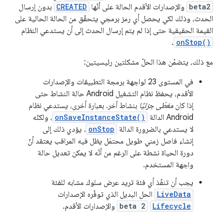
beta2
والإصدارات الأقدم الحالة على أنّها
CREATED
بدون إرسال
الحدث، وذلك لكي يحصل أي رمز برمجي يتحقّق من الحالة الحالية على
القيمة الحقيقية حتى إذا لم يتم إرسال الحدث إلى أن يستدعي النظام
.
onStop()
مع ذلك، يتضمّن هذا الحلّ مشكلتين رئيسيتين:
في المستوى 23 لواجهة برمجة التطبيقات والإصدارات
الأقدم، يحفظ نظام التشغيل Android حالة النشاط حتى
إذا كان
مغطّى جزئيًا
بنشاط آخر. بعبارة أخرى، يستدعي نظام
Android الدالة
onSaveInstanceState()
، ولكنّه
لا يستدعي بالضرورة الدالة
onStop
. يؤدي ذلك إلى
إنشاء فاصل زمني طويل محتمَل يظل فيه المراقب يعتقد أنّ
دورة الحياة نشطة على الرغم من أنّه لا يمكن تعديل حالة
واجهة المستخدم.
يجب أن تنفّذ أي فئة تريد عرض سلوك مشابه للفئة
LiveData
الحل البديل الذي توفّره الإصدارات
Lifecycle
beta 2
والإصدارات الأقدم.