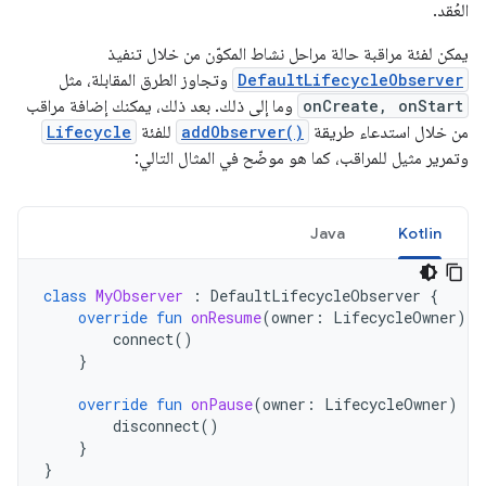
العُقد.
يمكن لفئة مراقبة حالة مراحل نشاط المكوّن من خلال تنفيذ
DefaultLifecycleObserver
وتجاوز الطرق المقابلة، مثل
onCreate, onStart
وما إلى ذلك. بعد ذلك، يمكنك إضافة مراقب
من خلال استدعاء طريقة
addObserver()
للفئة
Lifecycle
وتمرير مثيل للمراقب، كما هو موضّح في المثال التالي:
Java
Kotlin
class
MyObserver
:
DefaultLifecycleObserver
{
override
fun
onResume
(
owner
:
LifecycleOwner
)
{
connect
()
}
override
fun
onPause
(
owner
:
LifecycleOwner
)
{
disconnect
()
}
}