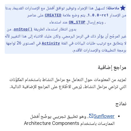
ملاحظة:
لتسهيل هذا الإجراء وتوفير توافق أفضل مع الإصدارات القديمة، بدءًا
من الإصدار
، يتم وضع علامة
على عناصر
CREATED
1.0.0-rc1
، ويتم إرسال
عند استدعاء
ON_STOP
Lifecycle
بدون انتظار استدعاء الطريقة
. من
onStop()
onSaveInstanceState()
غير المرجّح أن يؤثّر ذلك في الرمز البرمجي، ولكن عليك الانتباه إلى هذا التغيير لأنّه
لا يتطابق مع ترتيب طلبات البيانات في الفئة
في المستوى 26 لواجهة
Activity
برمجة التطبيقات والإصدارات الأقدم.
مراجع إضافية
لمزيد من المعلومات حول التعامل مع مراحل النشاط باستخدام المكوّنات
التي تراعي مراحل النشاط، يُرجى الاطّلاع على المراجع الإضافية التالية.
نماذج
Sunflower
، وهو تطبيق تجريبي يوضّح أفضل
الممارسات باستخدام Architecture Components