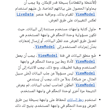
(الأنشطة واللقطات) بسيطة قدر الإمكان. ولا يجب أن
يحاولوا الحصول على بياناتهم الخاصة، بل عليهم استخدام
ViewModel
للقيام بذلك، ومراقبة عنصر
LiveData
لعكس التغييرات على طرق العرض.
حاوِل كتابة واجهات مستخدم مستندة إلى البيانات، حيث
تكون مسؤولية وحدة التحكّم في واجهة المستخدم هي
تعديل طرق العرض عند تغيُّر البيانات، أو إرسال إشعارات
بشأن إجراءات المستخدم إلى
ViewModel
.
ضَع منطق البيانات في فئة
ViewModel
. يجب أن يعمل
ViewModel
كأداة ربط بين وحدة التحكّم في واجهة
المستخدم وبقية تطبيقك. ومع ذلك، يجب الانتباه إلى أنّ
ViewModel
ليس مسؤولاً عن جلب البيانات (على سبيل
المثال، من شبكة). بدلاً من ذلك، يجب أن يستدعي
ViewModel
المكوّن المناسب لجلب البيانات، ثم يعرض
النتيجة مرة أخرى لوحدة التحكّم في واجهة المستخدم.
استخدِم
ربط البيانات
للحفاظ على واجهة بسيطة بين طرق
العرض ووحدة التحكّم في واجهة المستخدم. يتيح لك ذلك