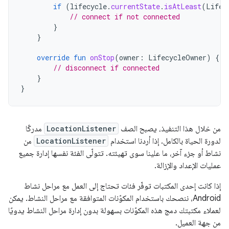
if
(
lifecycle
.
currentState
.
isAtLeast
(
Lifec
// connect if not connected
}
}
override
fun
onStop
(
owner
:
LifecycleOwner
)
{
// disconnect if connected
}
}
من خلال هذا التنفيذ، يصبح الصف
LocationListener
مدركًا
لدورة الحياة بالكامل. إذا أردنا استخدام
LocationListener
من
نشاط أو جزء آخر، ما علينا سوى تهيئته. تتولّى الفئة نفسها إدارة جميع
عمليات الإعداد والإزالة.
إذا كانت إحدى المكتبات توفّر فئات تحتاج إلى العمل مع مراحل نشاط
Android، ننصحك باستخدام المكوّنات المتوافقة مع مراحل النشاط. يمكن
لعملاء مكتبتك دمج هذه المكوّنات بسهولة بدون إدارة مراحل النشاط يدويًا
من جهة العميل.