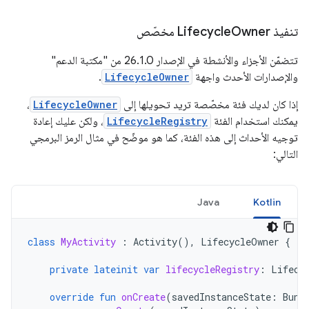
تنفيذ Lifecycle
Owner مخصّص
تتضمّن الأجزاء والأنشطة في الإصدار 26.1.0 من "مكتبة الدعم"
والإصدارات الأحدث واجهة
LifecycleOwner
.
إذا كان لديك فئة مخصّصة تريد تحويلها إلى
LifecycleOwner
،
يمكنك استخدام الفئة
LifecycleRegistry
، ولكن عليك إعادة
توجيه الأحداث إلى هذه الفئة، كما هو موضّح في مثال الرمز البرمجي
التالي:
Java
Kotlin
class
MyActivity
:
Activity
(),
LifecycleOwner
{
private
lateinit
var
lifecycleRegistry
:
Lifecy
override
fun
onCreate
(
savedInstanceState
:
Bund