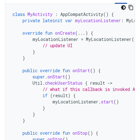
class
MyActivity
:
AppCompatActivity
()
{
private
lateinit
var
myLocationListener
:
MyLoc
override
fun
onCreate
(...)
{
myLocationListener
=
MyLocationListener
(
th
// update UI
}
}
public
override
fun
onStart
()
{
super
.
onStart
()
Util
.
checkUserStatus
{
result
-
// what if this callback is invoked AF
if
(
result
)
{
myLocationListener
.
start
()
}
}
}
public
override
fun
onStop
()
{
super
.
onStop
()