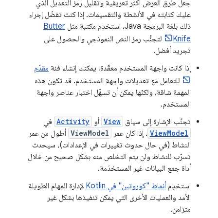
جعل طرق العرض أكثر تعريفية وتقليل رمز التعديل الذي
عليك كتابته في الأنشطة والتقسيمات. إذا كنت تفضّل إجراء
ذلك بلغة البرمجة Java، استخدِم مكتبة مثل
Butter
Knife
لتجنُّب رمز النص النموذجي والحصول على
تجريد أفضل.
إذا كانت واجهة المستخدم معقّدة، يمكنك إنشاء فئة
مقدّم
للتعامل مع تعديلات واجهة المستخدم. قد تكون هذه
المهمة شاقة، ولكنّها يمكن أن تسهّل اختبار عناصر واجهة
المستخدم.
تجنَّب الإشارة إلى سياق
View
أو
Activity
في
ViewModel
. إذا كان عمر
ViewModel
أطول من عمر
النشاط (في حال حدوث تغييرات في الإعدادات)، سيحدث
تسرّب للنشاط ولن يتم التخلص منه بشكل صحيح من خلال
أداة جمع البيانات غير المستخدَمة.
استخدِم
أنماط "كوروتين" في Kotlin
لإدارة المهام الطويلة
الأمد والعمليات الأخرى التي يمكن تنفيذها بشكل غير
متزامن.