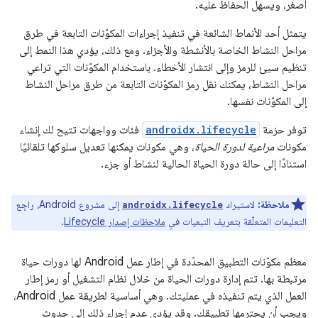
أصغر، ويسهل الحفاظ عليه.
يتمثل أحد الأنماط الشائعة في تنفيذ إجراءات المكوّنات التابعة في طرق
مراحل النشاط الخاصة بالأنشطة والأجزاء. ومع ذلك، يؤدي هذا النمط إلى
تنظيم سيئ للرمز وإلى انتشار الأخطاء. باستخدام المكوّنات التي تراعي
مراحل النشاط، يمكنك نقل رمز المكوّنات التابعة من طرق مراحل النشاط
إلى المكوّنات نفسها.
توفر حزمة
androidx.lifecycle
فئات وواجهات تتيح لك إنشاء
مكونات
مراعية لدورة الحياة
، وهي مكونات يمكنها تعديل سلوكها تلقائيًا
استنادًا إلى حالة دورة الحياة الحالية لنشاط أو جزء.
ملاحظة:
لاستيراد
إلى مشروع Android، راجِع
androidx.lifecycle
التعليمات المتعلّقة بتعريف التبعيات في
ملاحظات إصدار Lifecycle
.
معظم مكوّنات التطبيق المحدّدة في إطار عمل Android لها دورات حياة
مرتبطة بها. تتم إدارة دورات الحياة من خلال نظام التشغيل أو رمز إطار
العمل الذي يتم تنفيذه في عمليتك. وهي أساسية لطريقة عمل Android،
ويجب أن يحترمها تطبيقك. وقد يؤدي عدم إجراء ذلك إلى حدوث