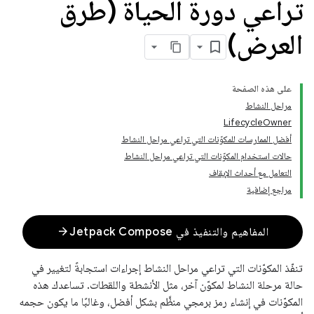
تراعي دورة الحياة (طرق
العرض)
على هذه الصفحة
مراحل النشاط
LifecycleOwner
أفضل الممارسات للمكوّنات التي تراعي مراحل النشاط
حالات استخدام المكوّنات التي تراعي مراحل النشاط
التعامل مع أحداث الإيقاف
مراجع إضافية
arrow_forward
المفاهيم والتنفيذ في Jetpack Compose
تنفّذ المكوّنات التي تراعي مراحل النشاط إجراءات استجابةً لتغيير في
حالة مرحلة النشاط لمكوّن آخر، مثل الأنشطة واللقطات. تساعدك هذه
المكوّنات في إنشاء رمز برمجي منظَّم بشكل أفضل، وغالبًا ما يكون حجمه