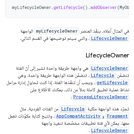
myLifecycleOwner
.
getLifecycle
().
addObserver
(
MyObs
في المثال أعلاه، ينفّذ العنصر
myLifecycleOwner
الواجهة
LifecycleOwner
، والتي سيتم توضيحها في القسم التالي.
Lifecycle
Owner
LifecycleOwner
هي واجهة طريقة واحدة تشير إلى أنّ الفئة
تتضمّن
Lifecycle
. تتضمّن هذه الواجهة طريقة واحدة، وهي
getLifecycle
، ويجب أن تنفّذها الفئة. إذا كنت تحاول إدارة مراحل
نشاط عملية تطبيق كاملة بدلاً من ذلك، يمكنك الاطّلاع على
.
ProcessLifecycleOwner
تجرّد هذه الواجهة ملكية
Lifecycle
من الفئات الفردية، مثل
Fragment
و
AppCompatActivity
، وتتيح كتابة مكوّنات تعمل
معها. يمكن لأي فئة تطبيقات مخصّصة تنفيذ واجهة
.
LifecycleOwner