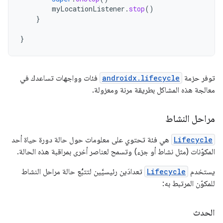
myLocationListener
.
stop
()
}
}
توفر حزمة
androidx.lifecycle
فئات وواجهات تساعدك في
معالجة هذه المشاكل بطريقة مرنة ومعزولة.
مراحل النشاط
Lifecycle
هي فئة تحتوي على معلومات حول حالة دورة حياة أحد
المكوّنات (مثل نشاط أو جزء) وتسمح لعناصر أخرى بمراقبة هذه الحالة.
يستخدم
Lifecycle
تعدادَين رئيسيَّين لتتبُّع حالة مراحل النشاط
للمكوّن المرتبط به:
الحدث