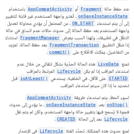
عند حفظ حالة
Fragment
أو
AppCompatActivity
باستخدام
onSaveInstanceState
، تُعتبر واجهة المستخدم غير قابلة للتغيير
إلى أن يتم استدعاء
ON_START
. من المحتمل أن يؤدي محاولة تعديل
واجهة المستخدم بعد حفظ الحالة إلى حدوث حالات عدم اتساق في حالة
التنقّل في تطبيقك، ولهذا السبب يعرض
FragmentManager
استثناءً
إذا شغّل التطبيق
FragmentTransaction
بعد حفظ الحالة. لمزيد
من التفاصيل، يمكنك الاطّلاع على
commit()
.
تمنع
LiveData
هذه الحالة الحدّية بشكل تلقائي من خلال عدم
استدعاء المراقب إذا لم يكن
Lifecycle
المرتبط بالمراقب
STARTED
على الأقل. في الخلفية، يستدعي
isAtLeast()
قبل
تحديد ما إذا كان سيتم استدعاء المراقب.
لسوء الحظ، يتم استدعاء طريقة
AppCompatActivity
onStop()
بعد
onSaveInstanceState
، ما يؤدي إلى حدوث
فجوة لا يُسمح فيها بتغيير حالة واجهة المستخدم، ولكن لم يتم نقل
Lifecycle
بعد إلى الحالة
CREATED
.
لمنع حدوث هذه المشكلة، تحدّد الفئة
Lifecycle
في الإصدار