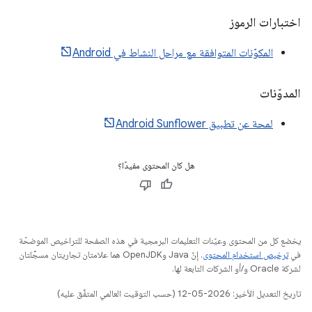
اختبارات الرموز
المكوّنات المتوافقة مع مراحل النشاط في Android
المدوّنات
لمحة عن تطبيق Android Sunflower
هل كان المحتوى مفيدًا؟
يخضع كل من المحتوى وعيّنات التعليمات البرمجية في هذه الصفحة للتراخيص الموضحّة
في
ترخيص استخدام المحتوى
. إنّ Java وOpenJDK هما علامتان تجاريتان مسجَّلتان
لشركة Oracle و/أو الشركات التابعة لها.
تاريخ التعديل الأخير: 2026-05-12 (حسب التوقيت العالمي المتفَّق عليه)