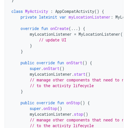
class
MyActivity
:
AppCompatActivity
()
{
private
lateinit
var
myLocationListener
:
MyLoc
override
fun
onCreate
(...)
{
myLocationListener
=
MyLocationListener
(
th
// update UI
}
}
public
override
fun
onStart
()
{
super
.
onStart
()
myLocationListener
.
start
()
// manage other components that need to re
// to the activity lifecycle
}
public
override
fun
onStop
()
{
super
.
onStop
()
myLocationListener
.
stop
()
// manage other components that need to re
// to the activity lifecycle