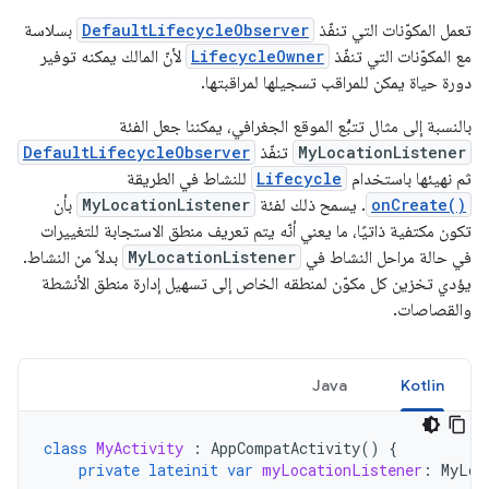
تعمل المكوّنات التي تنفّذ
DefaultLifecycleObserver
بسلاسة
مع المكوّنات التي تنفّذ
LifecycleOwner
لأنّ المالك يمكنه توفير
دورة حياة يمكن للمراقب تسجيلها لمراقبتها.
بالنسبة إلى مثال تتبُّع الموقع الجغرافي، يمكننا جعل الفئة
MyLocationListener
تنفّذ
DefaultLifecycleObserver
ثم نهيئها باستخدام
Lifecycle
للنشاط في الطريقة
onCreate()
. يسمح ذلك لفئة
MyLocationListener
بأن
تكون مكتفية ذاتيًا، ما يعني أنّه يتم تعريف منطق الاستجابة للتغييرات
في حالة مراحل النشاط في
MyLocationListener
بدلاً من النشاط.
يؤدي تخزين كل مكوّن لمنطقه الخاص إلى تسهيل إدارة منطق الأنشطة
والقصاصات.
Java
Kotlin
class
MyActivity
:
AppCompatActivity
()
{
private
lateinit
var
myLocationListener
:
MyLoc