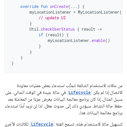
override
fun
onCreate
(...)
{
myLocationListener
=
MyLocationListener
(
th
// update UI
}
Util
.
checkUserStatus
{
result
-
if
(
result
)
{
myLocationListener
.
enable
()
}
}
}
}
من حالات الاستخدام الشائعة تجنُّب استدعاء بعض عمليات معاودة
الاتصال إذا لم يكن
Lifecycle
في حالة جيدة في الوقت الحالي. على
سبيل المثال، إذا كان برنامج معالجة البيانات يعرض جزءًا من المعاملة بعد
حفظ حالة النشاط، سيؤدي ذلك إلى حدوث عطل، لذا لن نريد أبدًا استدعاء
برنامج معالجة البيانات هذا.
لتسهيل حالة الاستخدام هذه، تسمح الفئة
Lifecycle
للكائنات الأخرى