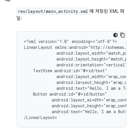
res/layout/main_activity.xml
에 저장된 XML 파
일:
<?xml
version="1.0"
encoding=<"utf-8"?>

LinearLayout
android:orientation="vertical"
TextView
android:text="Hello,
I
am
a
Tex
Button
android:text="Hello,
I
am
a
Butto
/LinearLayout>