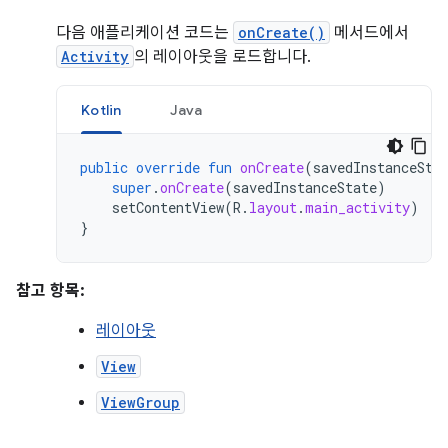
다음 애플리케이션 코드는
onCreate()
메서드에서
Activity
의 레이아웃을 로드합니다.
Kotlin
Java
public
override
fun
onCreate
(
savedInstanceSta
super
.
onCreate
(
savedInstanceState
)
setContentView
(
R
.
layout
.
main_activity
)
}
참고 항목:
레이아웃
View
ViewGroup