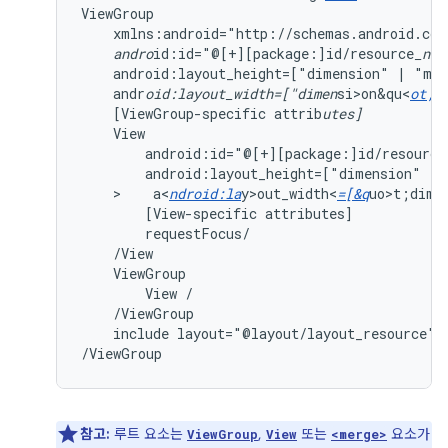
xmlns:android="http://schemas.android.com
andro
id:id="@[+][package:]id/resource
_nam
android:layout_height=["dimension"
|
"mat
andr
oid:layout_width=["dimen
si>on&qu<
ot;
[ViewGroup-specific
attrib
utes]
android:id="@[+][package:]id/resource
android:layout_height=["dimension"
|
>    a<
ndroid:la
y>out_width<
=[&q
uo>t;dim<
[View-specific
attributes]
ViewGroup
View
include
layout="@layout/layout_resource"/

/ViewGroup
참고:
루트 요소는
,
또는
요소가
ViewGroup
View
<merge>