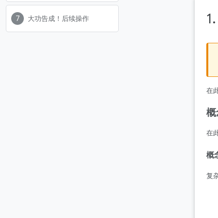
1
大功告成！后续操作
在此
概
在此
概
复