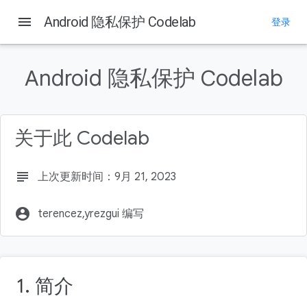
menu
Android 隐私保护 Codelab
登录
本页内容
学习内容
Android 隐私保护 Codelab
构建内容
所需条件
添加用于请求相机权限的逻辑
关于此 Codelab
添加用于请求位置信息权限的逻辑
如需查找参考代码（可选），请执行以下操作：
了解详情
subject
上次更新时间：9月 21, 2023
account_circle
terencez,yrezgui 编写
1. 简介