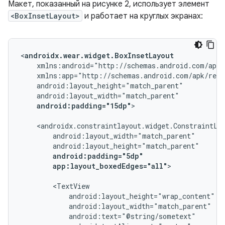
Макет, показанный на рисунке 2, использует элемент
<BoxInsetLayout>
и работает на круглых экранах:
<
androidx.wear.widget.BoxInsetLayout
android:padding="15dp"
>

android:padding="5dp"
app:layout_boxedEdges="all"
>
