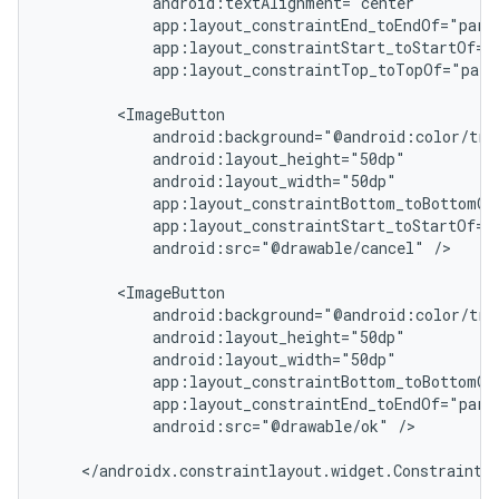
app:layout_constraintTop_toTopOf="pare
android:src="@drawable/cancel"
/>

android:src="@drawable/ok"
/>

</androidx.constraintlayout.widget.ConstraintLa