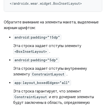
</androidx.wear.widget.BoxInsetLayout>
Обратите внимание на элементы макета, выделенные
жирным шрифтом:
android:padding="15dp"
Эта строка задает отступы элементу
<BoxInsetLayout>
.
android:padding="5dp"
Эта строка задает отступы внутреннему
элементу
ConstraintLayout
.
app:layout_boxedEdges="all"
Эта строка гарантирует, что элемент
ConstraintLayout
и его дочерние элементы
будут заключены в область, определяемую