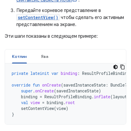
синтаксис свойств Kotlin
.
Передайте корневое представление в
setContentView()
чтобы сделать его активным
представлением на экране.
Эти шаги показаны в следующем примере:
Котлин
Ява
private
lateinit
var
binding
:
ResultProfileBinding
override
fun
onCreate
(
savedInstanceState
:
Bundle?)
super
.
onCreate
(
savedInstanceState
)
binding
=
ResultProfileBinding
.
inflate
(
layoutI
val
view
=
binding
.
root
setContentView
(
view
)
}