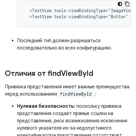
<TextView
tools:viewBindingType="ImageView"
<TextView
tools:viewBindingType="Button"
/>
Последний тип должен разрешаться
последовательно во всех конфигурациях.
Отличия от find
View
By
Id
Привязка представления имеет важные преимущества
перед использованием
findViewById
:
Нулевая безопасность:
поскольку привязка
представления создает прямые ссылки на
представления, риск возникновения исключения
нулевого указателя из-за недопустимого
идентификатора представления отсутствует.