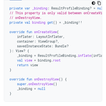
private
var
_binding
:
ResultProfileBinding? 
=
null
// This property is only valid between onCreateVie
// onDestroyView.
private
val
binding
get
()
=
_binding
!!
override
fun
onCreateView
(
inflater
:
LayoutInflater
,
container
:
ViewGroup?,
savedInstanceState
:
Bundle?
):
View? 
{
_binding
=
ResultProfileBinding
.
inflate
(
inflat
val
view
=
binding
.
root
return
view
}
override
fun
onDestroyView
()
{
super
.
onDestroyView
()
_binding
=
null
}