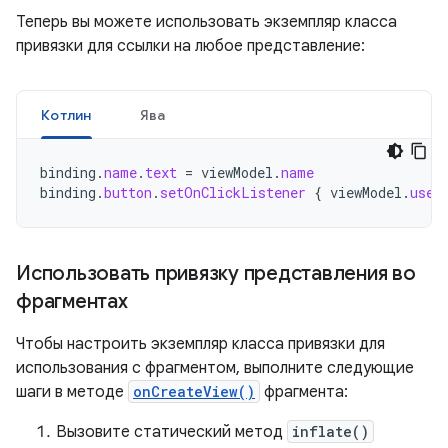
Теперь вы можете использовать экземпляр класса
привязки для ссылки на любое представление:
Котлин
Ява
binding
.
name
.
text
=
viewModel
.
name
binding
.
button
.
setOnClickListener
{
viewModel
.
user
Использовать привязку представления во
фрагментах
Чтобы настроить экземпляр класса привязки для
использования с фрагментом, выполните следующие
шаги в методе
onCreateView()
фрагмента:
Вызовите статический метод
inflate()