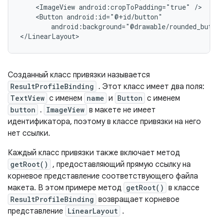
<ImageView
android:cropToPadding="true"
<Button
android:background="@drawable/rounded_butt
Созданный класс привязки называется
ResultProfileBinding
. Этот класс имеет два поля:
TextView
с именем
name
и
Button
с именем
button
.
ImageView
в макете не имеет
идентификатора, поэтому в классе привязки на него
нет ссылки.
Каждый класс привязки также включает метод
getRoot()
, предоставляющий прямую ссылку на
корневое представление соответствующего файла
макета. В этом примере метод
getRoot()
в классе
ResultProfileBinding
возвращает корневое
представление
LinearLayout
.