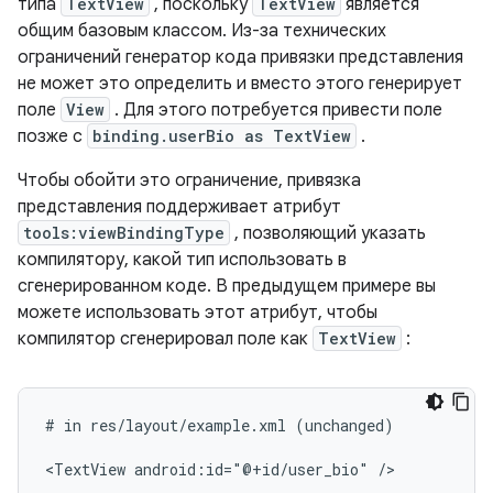
типа
TextView
, поскольку
TextView
является
общим базовым классом. Из-за технических
ограничений генератор кода привязки представления
не может это определить и вместо этого генерирует
поле
View
. Для этого потребуется привести поле
позже с
binding.userBio as TextView
.
Чтобы обойти это ограничение, привязка
представления поддерживает атрибут
tools:viewBindingType
, позволяющий указать
компилятору, какой тип использовать в
сгенерированном коде. В предыдущем примере вы
можете использовать этот атрибут, чтобы
компилятор сгенерировал поле как
TextView
:
#
in
res/layout/example.xml
(unchanged)

<TextView
android:id="@+id/user_bio"
/>
