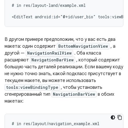
#
in
res/layout-land/example.xml

<EditText
android:id="@+id/user_bio"
tools:viewBi
В другом примере предположим, что у вас есть два
макета: один содержит
BottomNavigationView
, а
другой —
NavigationRailView
. Оба класса
расширяют
NavigationBarView
, который содержит
большую часть деталей реализации. Если вашему коду
не нужно точно знать, какой подкласс присутствует в
текущем макете, вы можете использовать
tools:viewBindingType
, чтобы установить
сгенерированный тип
NavigationBarView
в обоих
макетах:
#
in
res/layout/navigation_example.xml
