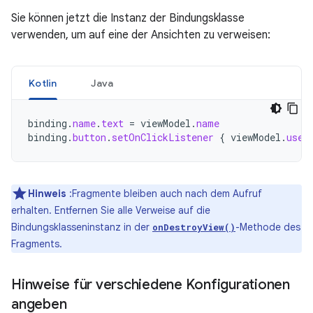
Sie können jetzt die Instanz der Bindungsklasse
verwenden, um auf eine der Ansichten zu verweisen:
Kotlin
Java
binding
.
name
.
text
=
viewModel
.
name
binding
.
button
.
setOnClickListener
{
viewModel
.
user
Hinweis
:Fragmente bleiben auch nach dem Aufruf
erhalten. Entfernen Sie alle Verweise auf die
Bindungsklasseninstanz in der
-Methode des
onDestroyView()
Fragments.
Hinweise für verschiedene Konfigurationen
angeben