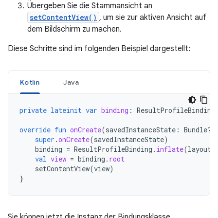
Übergeben Sie die Stammansicht an
setContentView()
, um sie zur aktiven Ansicht auf
dem Bildschirm zu machen.
Diese Schritte sind im folgenden Beispiel dargestellt:
Kotlin
Java
private
lateinit
var
binding
:
ResultProfileBinding
override
fun
onCreate
(
savedInstanceState
:
Bundle?)
super
.
onCreate
(
savedInstanceState
)
binding
=
ResultProfileBinding
.
inflate
(
layoutI
val
view
=
binding
.
root
setContentView
(
view
)
}
Sie können jetzt die Instanz der Bindungsklasse