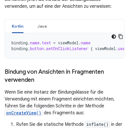
verwenden, um auf eine der Ansichten zu verweisen:
Kotlin
Java
binding
.
name
.
text
=
viewModel
.
name
binding
.
button
.
setOnClickListener
{
viewModel
.
user
Bindung von Ansichten in Fragmenten
verwenden
Wenn Sie eine Instanz der Bindungsklasse für die
Verwendung mit einem Fragment einrichten möchten,
führen Sie die folgenden Schritte in der Methode
onCreateView()
des Fragments aus:
Rufen Sie die statische Methode
inflate()
in der