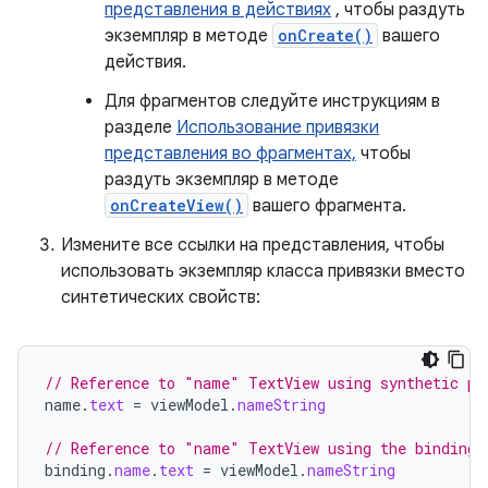
представления в действиях
, чтобы раздуть
экземпляр в методе
onCreate()
вашего
действия.
Для фрагментов следуйте инструкциям в
разделе
Использование привязки
представления во фрагментах,
чтобы
раздуть экземпляр в методе
onCreateView()
вашего фрагмента.
Измените все ссылки на представления, чтобы
использовать экземпляр класса привязки вместо
синтетических свойств:
// Reference to "name" TextView using synthetic pr
name
.
text
=
viewModel
.
nameString
// Reference to "name" TextView using the binding 
binding
.
name
.
text
=
viewModel
.
nameString