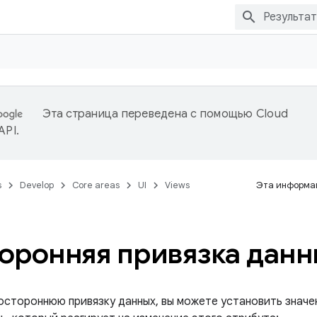
Эта страница переведена с помощью
Cloud
 API
.
s
Develop
Core areas
UI
Views
Эта информац
оронняя привязка данн
остороннюю привязку данных, вы можете установить значе