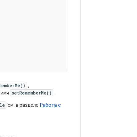
memberMe()
,
 имя
setRememberMe()
.
le
см. в разделе
Работа с