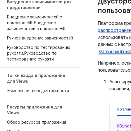
Двусторо
Внедрение зависимостей для
представлений
пользова
Внедрение зависимостей с
помощью Hilt
,
Внедрение
Платформа пре
зависимостей с помощью Hilt
распространен
использовать 
Ручное внедрение зависимостей
данных с наст
Руководство по тестированию
@InverseBind
рукояти
,
Руководство по
тестированию рукояти
Например, есл
пользовательс
Точки входа в приложение
для Views
Аннотируй
значения,
Жизненный цикл деятельности
Ресурсы приложения для
Котли
Views
Обзор ресурсов приложения
@Bind