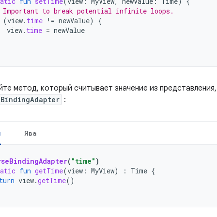
atic
fun
setTime
(
view
:
MyView
,
newValue
:
Time
)
{
 Important to break potential infinite loops.
(
view
.
time
!=
newValue
)
{
view
.
time
=
newValue
йте метод, который считывает значение из представления,
eBindingAdapter
:
н
Ява
rseBindingAdapter
(
"time"
)
atic
fun
getTime
(
view
:
MyView
)
:
Time
{
turn
view
.
getTime
()