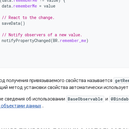
(
data
.
rememberMe
!=
value
)
{
data
.
rememberMe
=
value
// React to the change.
saveData
()
// Notify observers of a new value.
notifyPropertyChanged
(
BR
.
remember_me
)
од получения привязываемого свойства называется
getRe
ий метод установки свойства автоматически использует
е сведения об использовании
BaseObservable
и
@Bindab
 объектами данных
.