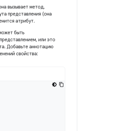
(она вызывает метод,
ута представления (она
менится атрибут.
 может быть
представлением, или это
та. Добавьте аннотацию
енений свойства: