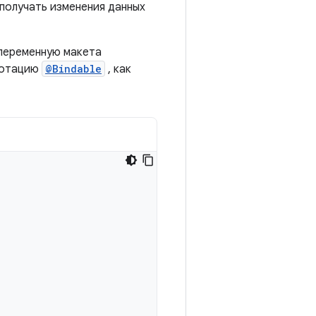
 получать изменения данных
 переменную макета
нотацию
@Bindable
, как