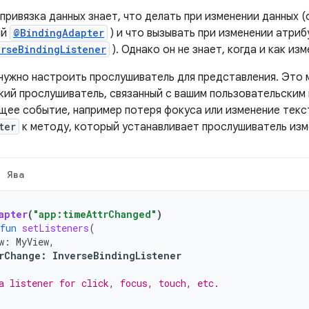
привязка данных знает, что делать при изменении данных 
ый
@BindingAdapter
) и что вызывать при изменении атриб
erseBindingListener
). Однако он не знает, когда и как из
 нужно настроить прослушиватель для представления. Это
кий прослушиватель, связанный с вашим пользовательским 
щее событие, например потеря фокуса или изменение текс
ter
к методу, который устанавливает прослушиватель изм
Ява
apter
(
"app:timeAttrChanged"
)
fun
setListeners
(
w
:
MyView
,
rChange
:
InverseBindingListener
a listener for click, focus, touch, etc.