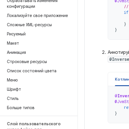
Обрабатывать изменения
@JvmSt
конфигурации
//
if
Локализуйте свое приложение
}
Сложные XML-ресурсы
}
Рисуемый
Макет
Аннотиру
Анимация
@Invers
Строковые ресурсы
Список состояний цвета
Котли
Меню
Шрифт
@Inve
Стиль
@JvmSt
re
Больше типов
}
Слой пользовательского