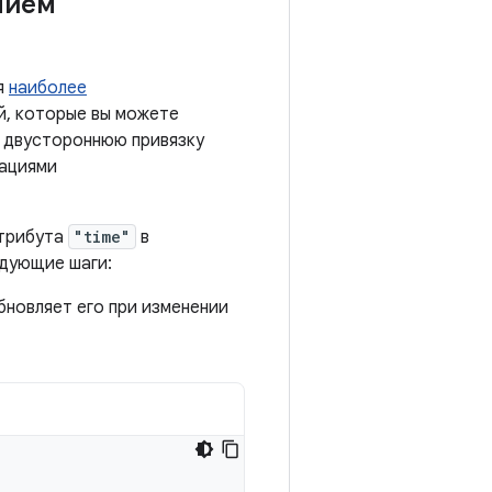
нием
я
наиболее
й, которые вы можете
ь двустороннюю привязку
тациями
атрибута
"time"
в
едующие шаги:
бновляет его при изменении