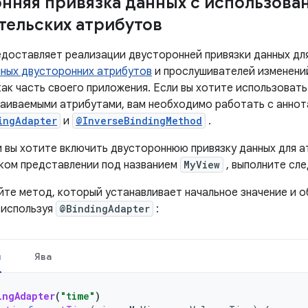
нняя привязка данных с использова
тельских атрибутов
доставляет реализации двусторонней привязки данных дл
ных двусторонних атрибутов
и прослушивателей изменени
как часть своего приложения. Если вы хотите использоват
раиваемыми атрибутами, вам необходимо работать с анно
ingAdapter
и
@InverseBindingMethod
.
и вы хотите включить двустороннюю привязку данных для 
ком представлении под названием
MyView
, выполните сл
те метод, который устанавливает начальное значение и о
 используя
@BindingAdapter
:
н
Ява
ingAdapter
(
"time"
)