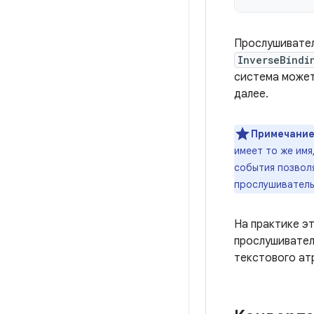
Прослушивате
InverseBindi
система может
далее.
Примечание
имеет то же имя
события позвол
прослушиватель
На практике э
прослушивател
текстового а