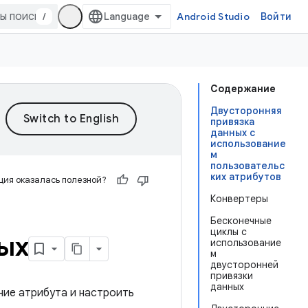
/
Android Studio
Войти
Содержание
Двусторонняя
привязка
данных с
использование
м
пользовательс
ких атрибутов
ия оказалась полезной?
Конвертеры
Бесконечные
циклы с
ых
использование
м
двусторонней
привязки
данных
ние атрибута и настроить