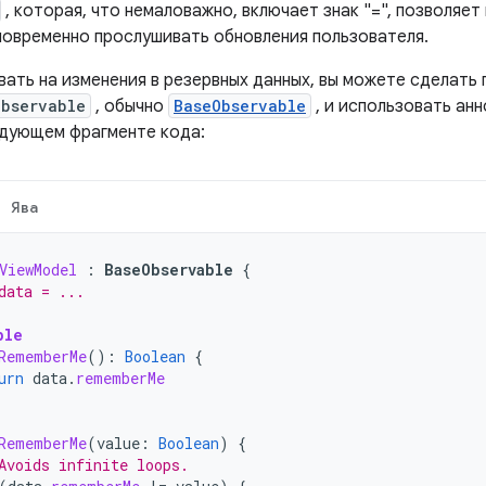
, которая, что немаловажно, включает знак "=", позволяет
новременно прослушивать обновления пользователя.
вать на изменения в резервных данных, вы можете сделать
Observable
, обычно
BaseObservable
, и использовать ан
едующем фрагменте кода:
Ява
ViewModel
:
BaseObservable
{
data = ...
ble
RememberMe
():
Boolean
{
urn
data
.
rememberMe
RememberMe
(
value
:
Boolean
)
{
Avoids infinite loops.