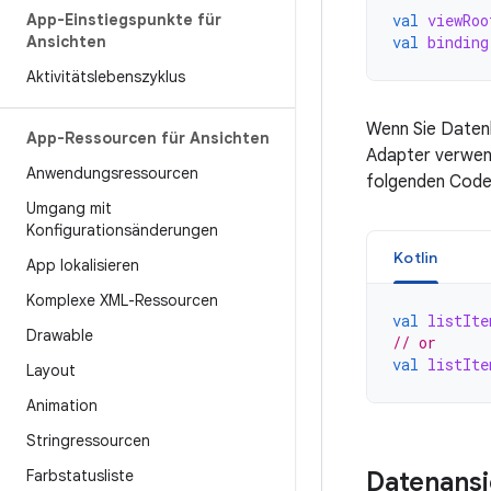
App-Einstiegspunkte für
val
viewRoo
Ansichten
val
binding
Aktivitätslebenszyklus
Wenn Sie Daten
App-Ressourcen für Ansichten
Adapter verwe
Anwendungsressourcen
folgenden Codeb
Umgang mit
Konfigurationsänderungen
Kotlin
App lokalisieren
Komplexe XML-Ressourcen
val
listIte
Drawable
// or
val
listIte
Layout
Animation
Stringressourcen
Farbstatusliste
Datenansi