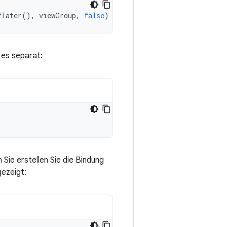
flater
(),
viewGroup
,
false
)
 es separat:
Sie erstellen Sie die Bindung
gezeigt: