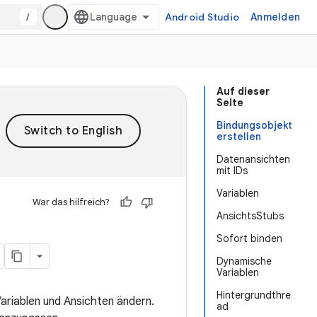
/
Android Studio
Anmelden
Auf dieser
Seite
Bindungsobjekt
erstellen
Datenansichten
mit IDs
Variablen
War das hilfreich?
AnsichtsStubs
Sofort binden
Dynamische
Variablen
Hintergrundthre
Variablen und Ansichten ändern.
ad