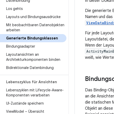
In dieser Dokum
Datenbindung
Los gehts
Die generierte 
Namen und das 
Layouts und Bindungsausdrücke
ViewDataBind
Mit beobachtbaren Datenobjekten
arbeiten
Für jede Layout
Generierte Bindungsklassen
Layoutdatei, di
Wenn der Layou
Bindungsadapter
ActivityMain
Layoutansichten an
weiß, wie Werte
Architekturkomponenten binden
Bidirektionale Datenbindung
Bindungso
Lebenszyklus für Ansichten
Das Binding-Obj
Lebenszyklen mit Lifecycle-Aware-
Komponenten verarbeiten
an die Ansichte
die statischen 
UI-Zustände speichern
Objekt an dies
View
Model – Übersicht