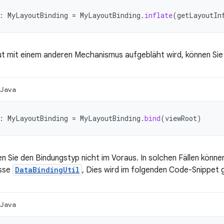
:
MyLayoutBinding
=
MyLayoutBinding
.
inflate
(
getLayoutIn
 mit einem anderen Mechanismus aufgebläht wird, können Sie
Java
:
MyLayoutBinding
=
MyLayoutBinding
.
bind
(
viewRoot
)
 Sie den Bindungstyp nicht im Voraus. In solchen Fällen können 
asse
DataBindingUtil
, Dies wird im folgenden Code-Snippet 
Java