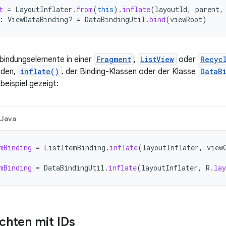
t
=
LayoutInflater
.
from
(
this
).
inflate
(
layoutId
,
parent
,
:
ViewDataBinding? 
=
DataBindingUtil
.
bind
(
viewRoot
)
bindungselemente in einer
Fragment
,
ListView
oder
Recyc
nden,
inflate()
. der Binding-Klassen oder der Klasse
DataB
eispiel gezeigt:
Java
mBinding
=
ListItemBinding
.
inflate
(
layoutInflater
,
view
mBinding
=
DataBindingUtil
.
inflate
(
layoutInflater
,
R
.
lay
chten mit IDs