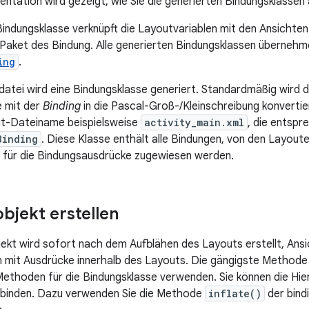
entation wird gezeigt, wie Sie die generierten Bindungsklassen
Bindungsklasse verknüpft die Layoutvariablen mit den Ansichten
Paket des
Bindung. Alle generierten Bindungsklassen übernehm
ing
.
datei wird eine Bindungsklasse generiert. Standardmäßig wird
e mit der
Binding
in die Pascal-Groß-/Kleinschreibung konvertier
t-Dateiname beispielsweise
activity_main.xml
, die entspr
Binding
. Diese Klasse enthält alle Bindungen, von den Layoute
 für die Bindungsausdrücke zugewiesen werden.
bjekt erstellen
ekt wird sofort nach dem Aufblähen des Layouts erstellt, Ansi
n mit Ausdrücke innerhalb des Layouts. Die gängigste Methode
Methoden für die Bindungsklasse verwenden. Sie können die Hie
e binden. Dazu verwenden Sie die Methode
inflate()
der bind