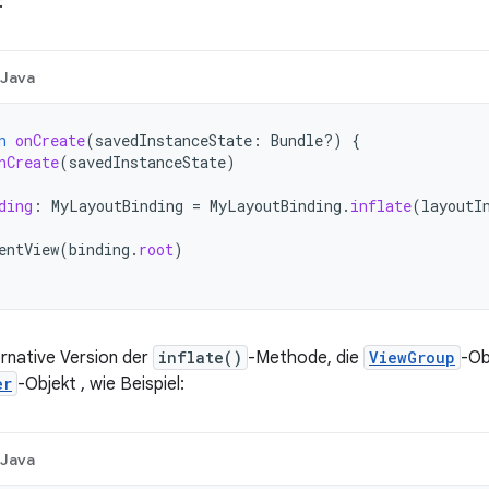
:
Java
n
onCreate
(
savedInstanceState
:
Bundle?)
{
nCreate
(
savedInstanceState
)
ding
:
MyLayoutBinding
=
MyLayoutBinding
.
inflate
(
layoutI
entView
(
binding
.
root
)
ernative Version der
inflate()
-Methode, die
ViewGroup
-Ob
er
-Objekt , wie Beispiel:
Java