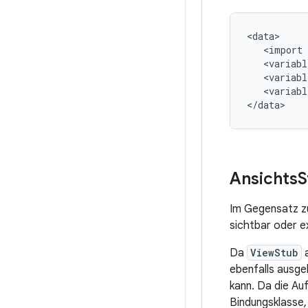
<import
<variabl
<variabl
<variabl
Ansichts
S
Im Gegensatz z
sichtbar oder ex
Da
ViewStub
a
ebenfalls ausg
kann. Da die Auf
Bindungsklasse,