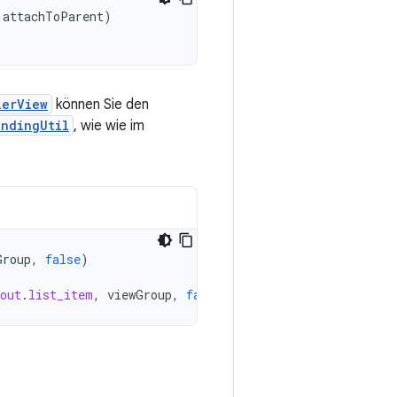
attachToParent
)
lerView
können Sie den
indingUtil
, wie wie im
Group
,
false
)
out
.
list_item
,
viewGroup
,
false
)