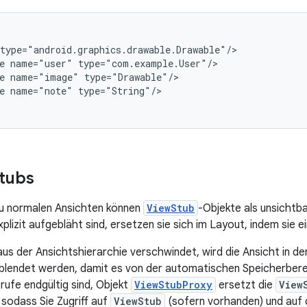
e
name="user"
e
name="image"
e
name="note"
type="String"/>

tubs
u normalen Ansichten können
ViewStub
-Objekte als unsichtb
plizit aufgebläht sind, ersetzen sie sich im Layout, indem sie 
us der Ansichtshierarchie verschwindet, wird die Ansicht in d
eblendet werden, damit es von der automatischen Speicherber
rufe endgültig sind, Objekt
ViewStubProxy
ersetzt die
View
 sodass Sie Zugriff auf
ViewStub
(sofern vorhanden) und auf 