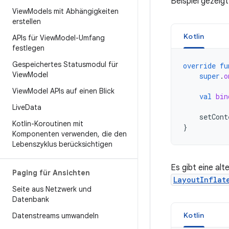
Beispiel gezeigt
View
Models mit Abhängigkeiten
erstellen
Kotlin
APIs für View
Model-Umfang
festlegen
Gespeichertes Statusmodul für
override
fu
View
Model
super
.
o
View
Model APIs auf einen Blick
val
bin
Live
Data
setCont
Kotlin-Koroutinen mit
}
Komponenten verwenden
,
die den
Lebenszyklus berücksichtigen
Es gibt eine alt
Paging für Ansichten
LayoutInflat
Seite aus Netzwerk und
Datenbank
Kotlin
Datenstreams umwandeln