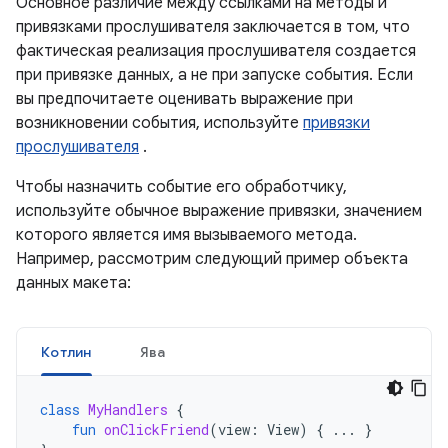
Основное различие между ссылками на методы и
привязками прослушивателя заключается в том, что
фактическая реализация прослушивателя создается
при привязке данных, а не при запуске события. Если
вы предпочитаете оценивать выражение при
возникновении события, используйте
привязки
прослушивателя
.
Чтобы назначить событие его обработчику,
используйте обычное выражение привязки, значением
которого является имя вызываемого метода.
Например, рассмотрим следующий пример объекта
данных макета:
Котлин
Ява
class
MyHandlers
{
fun
onClickFriend
(
view
:
View
)
{
...
}