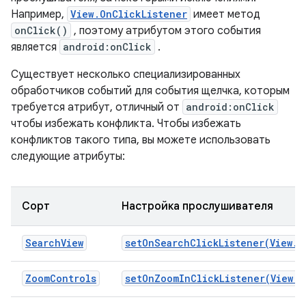
Например,
View.OnClickListener
имеет метод
onClick()
, поэтому атрибутом этого события
является
android:onClick
.
Существует несколько специализированных
обработчиков событий для события щелчка, которым
требуется атрибут, отличный от
android:onClick
чтобы избежать конфликта. Чтобы избежать
конфликтов такого типа, вы можете использовать
следующие атрибуты:
Сорт
Настройка прослушивателя
SearchView
setOnSearchClickListener(View.O
ZoomControls
setOnZoomInClickListener(View.O