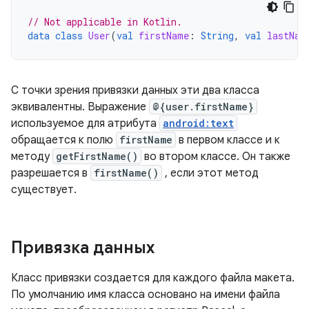
// Not applicable in Kotlin.
data
class
User
(
val
firstName
:
String
,
val
lastNam
С точки зрения привязки данных эти два класса
эквивалентны. Выражение
@{user.firstName}
используемое для атрибута
android:text
обращается к полю
firstName
в первом классе и к
методу
getFirstName()
во втором классе. Он также
разрешается в
firstName()
, если этот метод
существует.
Привязка данных
Класс привязки создается для каждого файла макета.
По умолчанию имя класса основано на имени файла