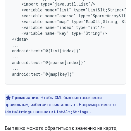
<import
<variable
name="list"
<variable
name="sparse"
<variable
name="map"
type="Map&lt;String,
<variable
name="index"
<variable
name="key"
type="String"/>

</data>

...

android:text="@{list[index]}"

...

android:text="@{sparse[index]}"

...

Примечание.
Чтобы XML был синтаксически
правильным, избегайте символов
. Например: вместо
<
напишите
.
List<String>
List&lt;String>
Вы также можете обратиться к значению на карте,