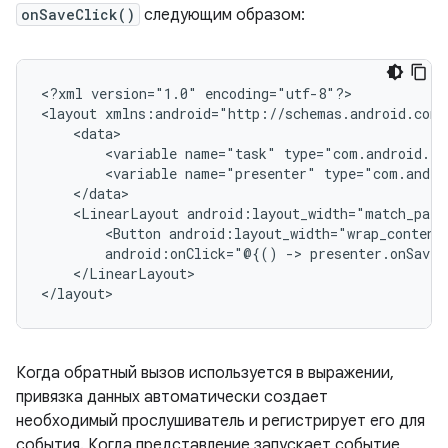
onSaveClick()
следующим образом:
<?xml
version="1.0"
encoding="utf-8"?>

<layout
<variable
name="task"
type="com.android.ex
<variable
name="presenter"
type="com.andro
<LinearLayout
android:layout_width="match_pare
<Button
android:layout_width="wrap_content
android:onClick="@{()
->
presenter.onSaveC
</LinearLayout>

Когда обратный вызов используется в выражении,
привязка данных автоматически создает
необходимый прослушиватель и регистрирует его для
события. Когда представление запускает событие,