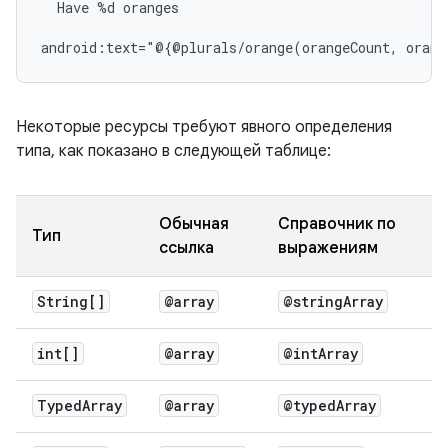
Have
%d
oranges

android:text="@{@plurals/orange(orangeCount,
Некоторые ресурсы требуют явного определения
типа, как показано в следующей таблице:
Обычная
Справочник по
Тип
ссылка
выражениям
String[]
@array
@string
Array
int[]
@array
@int
Array
Typed
Array
@array
@typed
Array