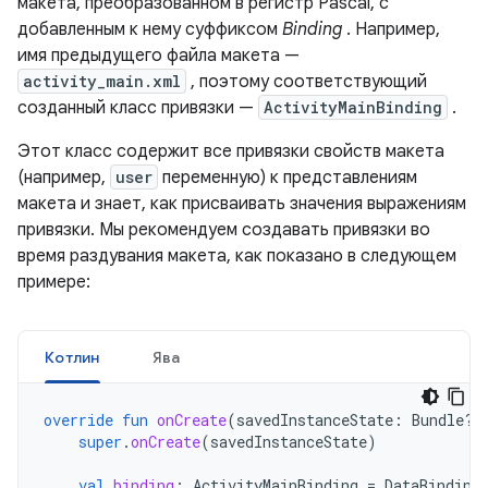
макета, преобразованном в регистр Pascal, с
добавленным к нему суффиксом
Binding
. Например,
имя предыдущего файла макета —
activity_main.xml
, поэтому соответствующий
созданный класс привязки —
ActivityMainBinding
.
Этот класс содержит все привязки свойств макета
(например,
user
переменную) к представлениям
макета и знает, как присваивать значения выражениям
привязки. Мы рекомендуем создавать привязки во
время раздувания макета, как показано в следующем
примере:
Котлин
Ява
override
fun
onCreate
(
savedInstanceState
:
Bundle?)
super
.
onCreate
(
savedInstanceState
)
val
binding
:
ActivityMainBinding
=
DataBinding