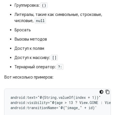
Группировка:
()
Литералы, такие как символьные, строковые,
числовые,
null
Бросать
Вызовы методов
Доступ к полям
Доступ к массиву:
[]
Тернарный оператор:
?:
Вот несколько примеров:
android:text="@{String.valueOf(index
+
1)}"

android:visibility="@{age
 > 
13
?
View.GONE
:
View.
android:transitionName='@{"image_"
+