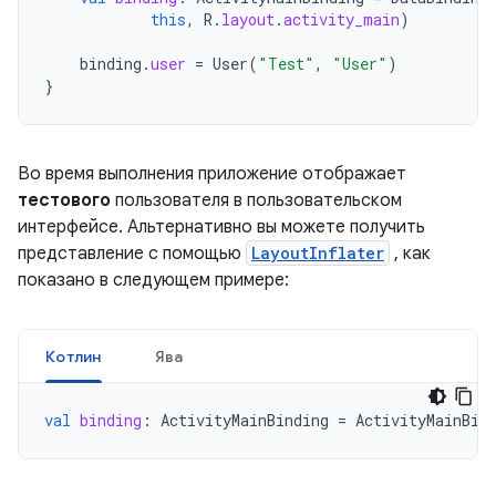
this
,
R
.
layout
.
activity_main
)
binding
.
user
=
User
(
"Test"
,
"User"
)
}
Во время выполнения приложение отображает
тестового
пользователя в пользовательском
интерфейсе. Альтернативно вы можете получить
представление с помощью
LayoutInflater
, как
показано в следующем примере:
Котлин
Ява
val
binding
:
ActivityMainBinding
=
ActivityMainBin