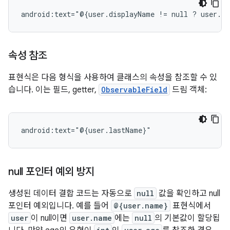
android:text="@{user.displayName
!=
null
?
user.di
속성 참조
표현식은 다음 형식을 사용하여 클래스의 속성을 참조할 수 있
습니다. 이는 필드, getter,
ObservableField
드림 객체:
null 포인터 예외 방지
생성된 데이터 결합 코드는 자동으로
null
값을 확인하고 null
포인터 예외입니다. 예를 들어
@{user.name}
표현식에서
user
이 null이면
user.name
에는
null
의 기본값이 할당됩