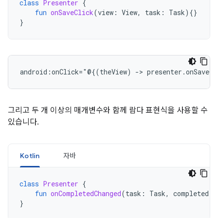
class
Presenter
{
fun
onSaveClick
(
view
:
View
,
task
:
Task
){}
}
android:onClick="@{(theView)
->
presenter.onSaveCl
그리고 두 개 이상의 매개변수와 함께 람다 표현식을 사용할 수
있습니다.
Kotlin
자바
class
Presenter
{
fun
onCompletedChanged
(
task
:
Task
,
completed
:
}