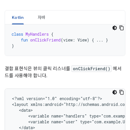
Kotlin
자바
class
MyHandlers
{
fun
onClickFriend
(
view
:
View
)
{
...
}
}
결합 표현식은 뷰의 클릭 리스너를
onClickFriend()
메서
드를 사용해야 합니다.
<?xml
version="1.0"
encoding="utf-8"?>

<layout
<variable
name="handlers"
<variable
name="user"