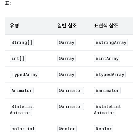
표:
유형
일반 참조
표현식 참조
String[]
@array
@string
Array
int[]
@array
@int
Array
Typed
Array
@array
@typed
Array
Animator
@animator
@animator
State
List
@animator
@state
List
Animator
Animator
color int
@color
@color