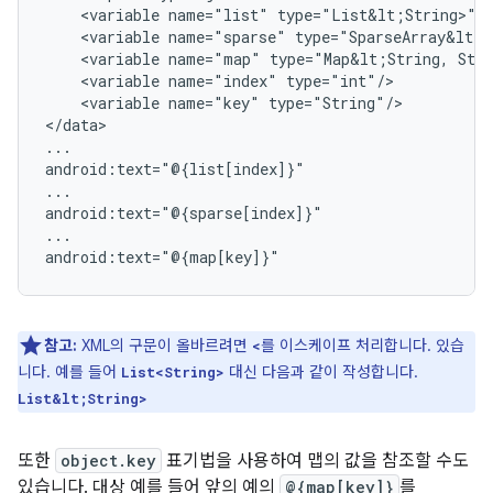
<variable
name="list"
<variable
name="sparse"
<variable
name="map"
type="Map&lt;String,
<variable
name="index"
<variable
name="key"
type="String"/>

</data>

...

android:text="@{list[index]}"

...

android:text="@{sparse[index]}"

...

참고:
XML의 구문이 올바르려면
를 이스케이프 처리합니다. 있습
<
니다. 예를 들어
대신 다음과 같이 작성합니다.
List<String>
List&lt;String>
또한
object.key
표기법을 사용하여 맵의 값을 참조할 수도
있습니다. 대상 예를 들어 앞의 예의
@{map[key]}
를