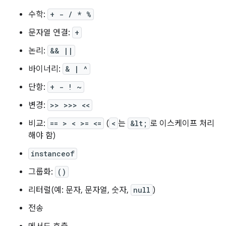
수학:
+ - / * %
문자열 연결:
+
논리:
&& ||
바이너리:
& | ^
단항:
+ - ! ~
변경:
>> >>> <<
비교:
== > < >= <=
(
<
는
&lt;
로 이스케이프 처리
해야 함)
instanceof
그룹화:
()
리터럴(예: 문자, 문자열, 숫자,
null
)
전송