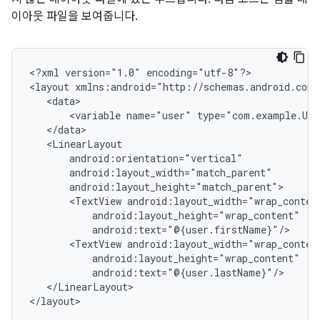
이아웃 파일을 보여줍니다.
<?xml
version="1.0"
encoding="utf-8"?>

<layout
<variable
name="user"
<TextView
<TextView
</LinearLayout>
