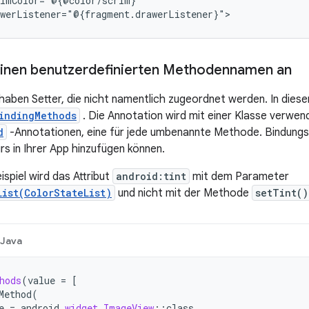
inen benutzerdefinierten Methodennamen an
 haben Setter, die nicht namentlich zugeordnet werden. In diesen
indingMethods
. Die Annotation wird mit einer Klasse verwe
d
-Annotationen, eine für jede umbenannte Methode. Bindung
rs in Ihrer App hinzufügen können.
spiel wird das Attribut
android:tint
mit dem Parameter
List(ColorStateList)
und nicht mit der Methode
setTint()
Java
hods
(
value
=
[
Method
(
e
=
android
.
widget
.
ImageView
::
class
,