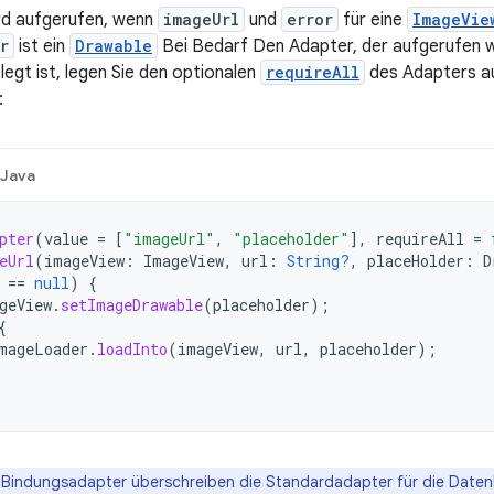
rd aufgerufen, wenn
imageUrl
und
error
für eine
ImageVie
r
ist ein
Drawable
Bei Bedarf Den Adapter, der aufgerufen w
legt ist, legen Sie den optionalen
requireAll
des Adapters a
:
Java
pter
(
value
=
[
"imageUrl"
,
"placeholder"
]
,
requireAll
=
eUrl
(
imageView
:
ImageView
,
url
:
String?
,
placeHolder
:
D
==
null
)
{
geView
.
setImageDrawable
(
placeholder
);
{
mageLoader
.
loadInto
(
imageView
,
url
,
placeholder
);
 Bindungsadapter überschreiben die Standardadapter für die Daten