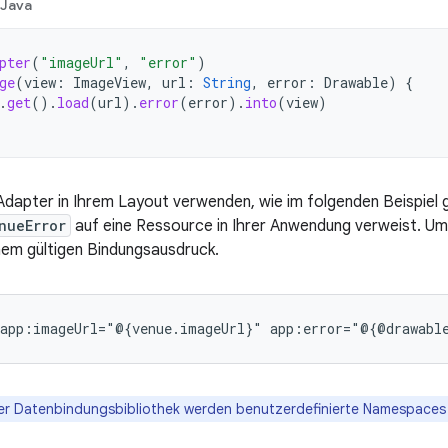
Java
pter
(
"imageUrl"
,
"error"
)
ge
(
view
:
ImageView
,
url
:
String
,
error
:
Drawable
)
{
.
get
().
load
(
url
).
error
(
error
).
into
(
view
)
Adapter in Ihrem Layout verwenden, wie im folgenden Beispiel 
nueError
auf eine Ressource in Ihrer Anwendung verweist. U
nem gültigen Bindungsausdruck.
app:imageUrl="@{venue.imageUrl}"
app:error="@{@drawabl
er Datenbindungsbibliothek werden benutzerdefinierte Namespaces 