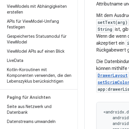
Attributname u
View
Models mit Abhängigkeiten
erstellen
Mit dem Ausdr
APIs für View
Model-Umfang
setText(arg)
festlegen
String
ist, gi
Wenn die wenn 
Gespeichertes Statusmodul für
View
Model
akzeptiert ein
Rückgabewert g
View
Model APIs auf einen Blick
Live
Data
Die Datenbindun
können mithilfe 
Kotlin-Koroutinen mit
DrawerLayout
Komponenten verwenden
,
die den
Lebenszyklus berücksichtigen
setScrimColo
app:drawerLi
Paging für Ansichten
Seite aus Netzwerk und
Datenbank
Datenstreams umwandeln