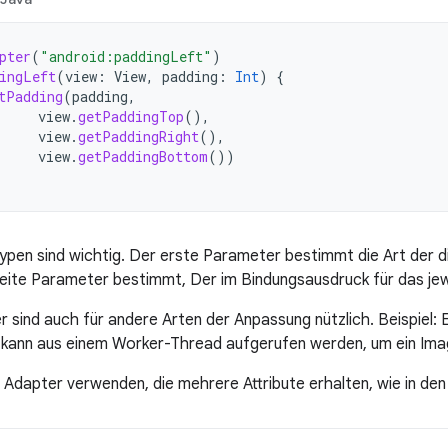
pter
(
"android:paddingLeft"
)
ingLeft
(
view
:
View
,
padding
:
Int
)
{
tPadding
(
padding
,
view
.
getPaddingTop
(),
view
.
getPaddingRight
(),
view
.
getPaddingBottom
())
pen sind wichtig. Der erste Parameter bestimmt die Art der di
eite Parameter bestimmt, Der im Bindungsausdruck für das jewei
 sind auch für andere Arten der Anpassung nützlich. Beispiel: 
ann aus einem Worker-Thread aufgerufen werden, um ein Imag
 Adapter verwenden, die mehrere Attribute erhalten, wie in den