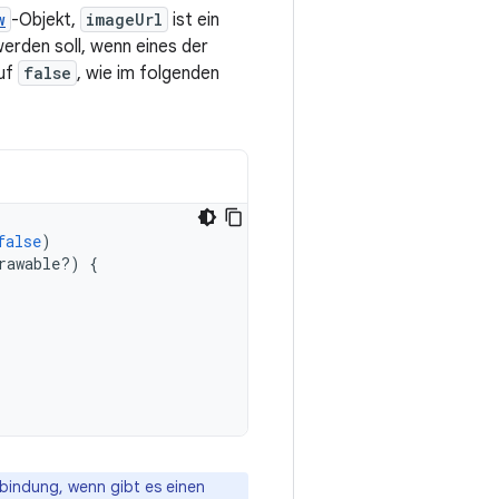
w
-Objekt,
imageUrl
ist ein
erden soll, wenn eines der
uf
false
, wie im folgenden
false
)
rawable?)
{
bindung, wenn gibt es einen