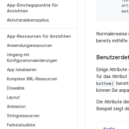
App-Einstiegspunkte für
att
Ansichten
met
Aktivitätslebenszyklus
Normalerweise m
App-Ressourcen für Ansichten
bereits mithil
Anwendungsressourcen
Umgang mit
Benutzerdefi
Konfigurationsänderungen
Einige Attribute
App lokalisieren
für das Attribut
Komplexe XML-Ressourcen
bottom)
bereit
Drawable
können Sie anpas
Layout
Die Attribute 
Animation
Beispiel zeigt d
Stringressourcen
Farbstatusliste
Kotlin