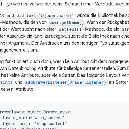
nd -typ werden verwendet wenn Sie nach einer Methode suchen
uck
android:text="@{user.name}"
würde die Bibliothek beis
-Methode, die den von
user.getName()
Wenn der Rückgabe
bt der Wert sucht nach einer
setText()
-Methode, die ein
St
der Ausdruck ein
int
zurückgibt, sucht die Bibliothek nach ein
int
-Argument. Der Ausdruck muss den richtigen Typ zurückgeb
egebenenfalls um.
g funktioniert auch dann, wenn kein Attribut mit dem angegeb
von Datenbindung Attribute für beliebige Setter erstellen. Zum 
hat keine Attribute, aber viele Setter. Das folgende Layout v
r(int)
und
addDrawerListener(DrawerListener)
als Setter
stener
Attribute: