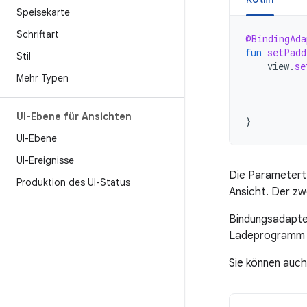
Speisekarte
Schriftart
@BindingAda
fun
setPadd
Stil
view
.
se
Mehr Typen
UI-Ebene für Ansichten
}
UI-Ebene
UI-Ereignisse
Die Parameterty
Produktion des UI-Status
Ansicht. Der zw
Bindungsadapter
Ladeprogramm k
Sie können auch