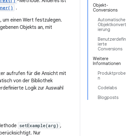
Text()
-Methode. Anderes ist
Objekt-
ener()
.
Conversions
, um einen Wert festzulegen.
Automatische
Objektkonvert
egebenen Objekts an, mit
ierung
Benutzerdefin
ierte
Conversions
Weitere
Informationen
er aufrufen für die Ansicht mit
Produktprobe
n
isch von der Bibliothek
erdefinierte Logik zur Auswahl
Codelabs
Blogposts
 Methode
setExample(arg)
,
berücksichtigt. Nur