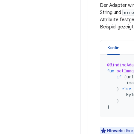
Der Adapter wi
String und
erro
Attribute festge
Beispiel gezeigt
Kotlin
@BindingAda
fun
setImag
if
(
url
ima
}
else
MyI
}
}
Hinweis:
Ihre