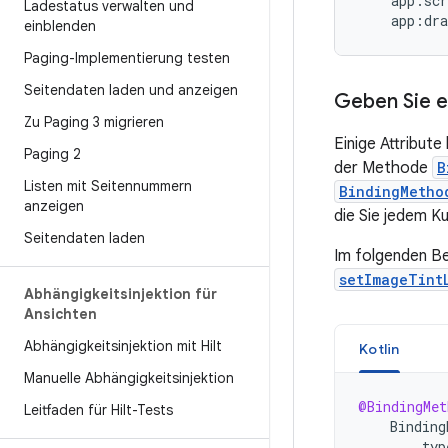
Ladestatus verwalten und
einblenden
Paging-Implementierung testen
Seitendaten laden und anzeigen
Geben Sie e
Zu Paging 3 migrieren
Einige Attribute
Paging 2
der Methode
B
Listen mit Seitennummern
BindingMetho
anzeigen
die Sie jedem Ku
Seitendaten laden
Im folgenden Bei
setImageTint
Abhängigkeitsinjektion für
Ansichten
Abhängigkeitsinjektion mit Hilt
Kotlin
Manuelle Abhängigkeitsinjektion
@BindingMet
Leitfaden für Hilt-Tests
Binding
typ