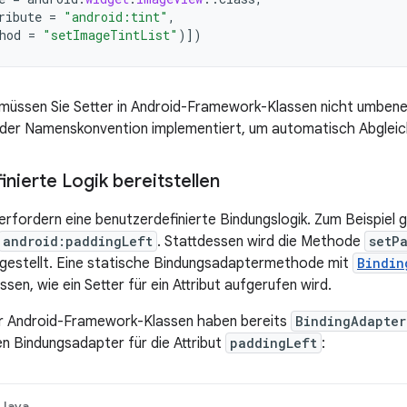
ribute
=
"android:tint"
,
hod
=
"setImageTintList"
)
]
)
üssen Sie Setter in Android-Framework-Klassen nicht umbenenn
fe der Namenskonvention implementiert, um automatisch Abgle
nierte Logik bereitstellen
 erfordern eine benutzerdefinierte Bindungslogik. Zum Beispiel 
android:paddingLeft
. Stattdessen wird die Methode
setP
gestellt. Eine statische Bindungsadaptermethode mit
Bindin
sen, wie ein Setter für ein Attribut aufgerufen wird.
der Android-Framework-Klassen haben bereits
BindingAdapter
en Bindungsadapter für die Attribut
paddingLeft
:
Java