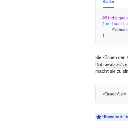
Kotlin
@BindingAda
fun
loadIma
Picasso
}
Sie können den 
@drawable/ve
macht sie zu ei
<ImageView
Hinweis:
In d