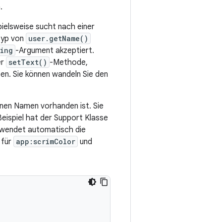
.
pielsweise sucht nach einer
typ von
user.getName()
ring
-Argument akzeptiert.
er
setText()
-Methode,
en. Sie können wandeln Sie den
enen Namen vorhanden ist. Sie
Beispiel hat der Support Klasse
erwendet automatisch die
 für
app:scrimColor
und