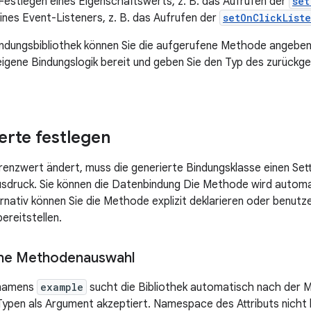
s Festlegen eines Eigenschaftswerts, z. B. das Aufrufen der
set
ines Event-Listeners, z. B. das Aufrufen der
setOnClickList
ndungsbibliothek können Sie die aufgerufene Methode angeben
e eigene Bindungslogik bereit und geben Sie den Typ des zurückg
erte festlegen
renzwert ändert, muss die generierte Bindungsklasse einen Sett
druck. Sie können die Datenbindung Die Methode wird automat
ernativ können Sie die Methode explizit deklarieren oder benutz
ereitstellen.
he Methodenauswahl
t namens
example
sucht die Bibliothek automatisch nach der
Typen als Argument akzeptiert. Namespace des Attributs nicht 