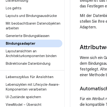
Beispiel ist da
Datenbindung
das Festlegen e
Los gehts
Mit der Datenbi
Layouts und Bindungsausdrücke
stellen Sie Ihr
Mit beobachtbaren Datenobjekten
Adaptern.
arbeiten
Generierte Bindungsklassen
Bindungsadapter
Attributw
Layoutansichten an
Architekturkomponenten binden
Wenn sich ein G
dem Bindungsaus
Bidirektionale Datenbindung
festgelegt. Alt
einer Methode b
Lebenszyklus für Ansichten
Lebenszyklen mit Lifecycle-Aware-
Automatisc
Komponenten verarbeiten
UI-Zustände speichern
Für ein Attribu
die kompatible 
View
Model – Übersicht