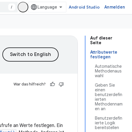
/
Android Studio
Anmelden
Auf dieser
Seite
Attributwerte
festlegen
Automatische
Methodenaus
wahl
War das hilfreich?
Geben Sie
einen
benutzerdefin
ierten
Methodennam
en an
Benutzerdefin
ierte Logik
frufe an Werte festlegen. Ein
bereitstellen