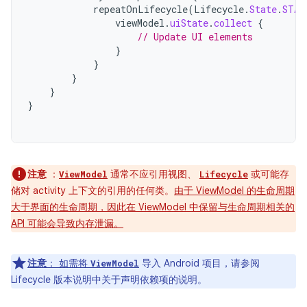
repeatOnLifecycle
(
Lifecycle
.
State
.
STAR
viewModel
.
uiState
.
collect
{
// Update UI elements
}
}
}
}
}
注意
：
通常不应引用视图、
或可能存
ViewModel
Lifecycle
储对 activity 上下文的引用的任何类。
由于 ViewModel 的生命周期
大于界面的生命周期，因此在 ViewModel 中保留与生命周期相关的
API 可能会导致内存泄漏。
注意
：
如需将
导入 Android 项目，请参阅
ViewModel
Lifecycle 版本说明中关于声明依赖项的说明。