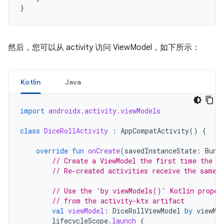
}
然后，您可以从 activity 访问 ViewModel，如下所示：
Kotlin
Java
import
androidx.activity.viewModels
class
DiceRollActivity
:
AppCompatActivity
()
{
override
fun
onCreate
(
savedInstanceState
:
Bund
// Create a ViewModel the first time the s
// Re-created activities receive the same 
// Use the 'by viewModels()' Kotlin proper
// from the activity-ktx artifact
val
viewModel
:
DiceRollViewModel
by
viewMo
lifecycleScope
.
launch
{