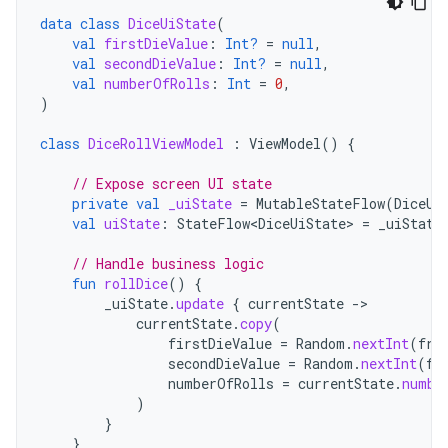
data
class
DiceUiState
(
val
firstDieValue
:
Int?
=
null
,
val
secondDieValue
:
Int?
=
null
,
val
numberOfRolls
:
Int
=
0
,
)
class
DiceRollViewModel
:
ViewModel
()
{
// Expose screen UI state
private
val
_uiState
=
MutableStateFlow
(
DiceUi
val
uiState
:
StateFlow<DiceUiState>
=
_uiState
// Handle business logic
fun
rollDice
()
{
_uiState
.
update
{
currentState
-
currentState
.
copy
(
firstDieValue
=
Random
.
nextInt
(
fro
secondDieValue
=
Random
.
nextInt
(
fr
numberOfRolls
=
currentState
.
numbe
)
}
}