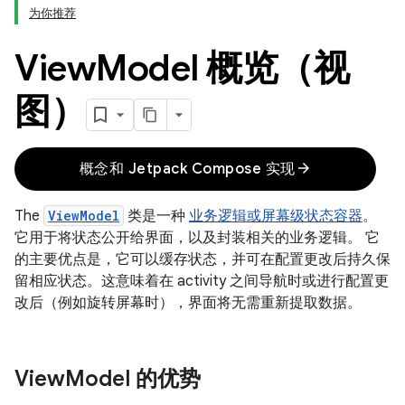
为你推荐
View
Model 概览（视
图）
arrow_forward
概念和 Jetpack Compose 实现
The
ViewModel
类是一种
业务逻辑或屏幕级状态容器
。
它用于将状态公开给界面，以及封装相关的业务逻辑。 它
的主要优点是，它可以缓存状态，并可在配置更改后持久保
留相应状态。这意味着在 activity 之间导航时或进行配置更
改后（例如旋转屏幕时），界面将无需重新提取数据。
View
Model 的优势