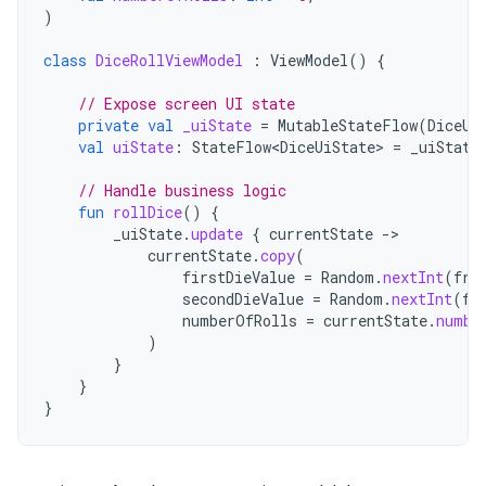
)
class
DiceRollViewModel
:
ViewModel
()
{
// Expose screen UI state
private
val
_uiState
=
MutableStateFlow
(
DiceUi
val
uiState
:
StateFlow<DiceUiState>
=
_uiState
// Handle business logic
fun
rollDice
()
{
_uiState
.
update
{
currentState
-
currentState
.
copy
(
firstDieValue
=
Random
.
nextInt
(
fro
secondDieValue
=
Random
.
nextInt
(
fr
numberOfRolls
=
currentState
.
numbe
)
}
}
}