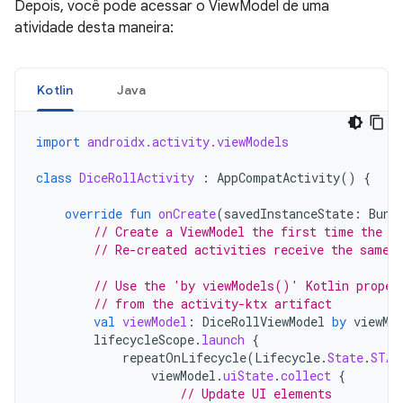
Depois, você pode acessar o ViewModel de uma
atividade desta maneira:
Kotlin
Java
import
androidx.activity.viewModels
class
DiceRollActivity
:
AppCompatActivity
()
{
override
fun
onCreate
(
savedInstanceState
:
Bund
// Create a ViewModel the first time the s
// Re-created activities receive the same 
// Use the 'by viewModels()' Kotlin proper
// from the activity-ktx artifact
val
viewModel
:
DiceRollViewModel
by
viewMo
lifecycleScope
.
launch
{
repeatOnLifecycle
(
Lifecycle
.
State
.
STAR
viewModel
.
uiState
.
collect
{
// Update UI elements