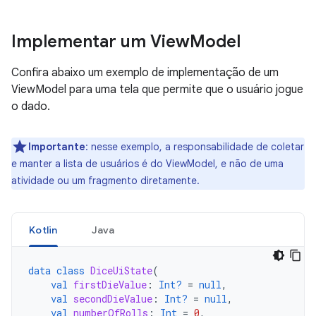
Implementar um View
Model
Confira abaixo um exemplo de implementação de um
ViewModel para uma tela que permite que o usuário jogue
o dado.
Importante
:
nesse exemplo, a responsabilidade de coletar
e manter a lista de usuários é do ViewModel, e não de uma
atividade ou um fragmento diretamente.
Kotlin
Java
data
class
DiceUiState
(
val
firstDieValue
:
Int?
=
null
,
val
secondDieValue
:
Int?
=
null
,
val
numberOfRolls
:
Int
=
0
,