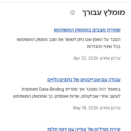
מומלץ עבורך
שמירת מצבים בממשק המשתמש
הסבר על האופן שבו ניתן לשמור את מצב ממשק המשתמש
בכל שינויי ההגדרות
עדכון אחרון:
Apr 22, 2026
עבודה עם אובייקטים של נתונים גלויים
במאמר הזה מוסבר איך ספריית Data Binding מאפשרת
לעקוב אחרי אובייקטים, שדות ואוספים, כך שממשק המשתמש
מתעדכן אוטומטית כשמתבצעים שינויים בנתונים. בנוסף,
עדכון אחרון:
May 18, 2026
מוסבר על סוגים כמו שדות, אוספים ואובייקטים שניתן לעקוב
אחריהם, וגם על רכיבים שמודעים למחזור החיים כמו StateFlow
ו-LiveData.
יצירת מודלים של צפייה עם יחסי תלות