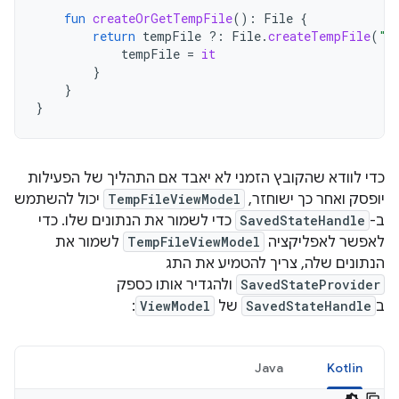
fun
createOrGetTempFile
():
File
{
return
tempFile
?:
File
.
createTempFile
(
"t
tempFile
=
it
}
}
}
כדי לוודא שהקובץ הזמני לא יאבד אם התהליך של הפעילות
יופסק ואחר כך ישוחזר,
TempFileViewModel
יכול להשתמש
ב-
SavedStateHandle
כדי לשמור את הנתונים שלו. כדי
לאפשר לאפליקציה
TempFileViewModel
לשמור את
הנתונים שלה, צריך להטמיע את התג
SavedStateProvider
ולהגדיר אותו כספק
ב
SavedStateHandle
של
ViewModel
:
Java
Kotlin