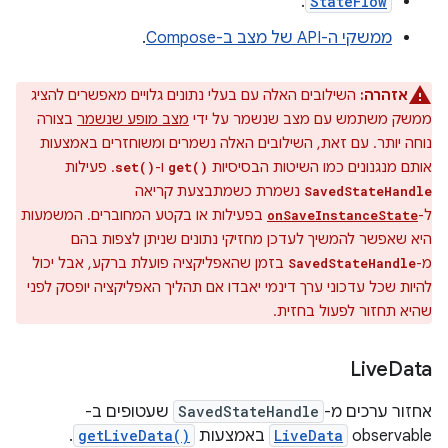
.
StateFlow
ממשקי ה-API של מצב ב-Compose
.
אזהרה:
השילובים האלה עם בעלי נתונים גלויים מאפשרים להציג
ממשק משתמש עם מצב שנשמר על ידי
מצב מופע שנשמר
בצורה
נוחה יותר. עם זאת, השילובים האלה נשמרים ומשוחזרים באמצעות
אותם מנגנונים כמו השיטות הבסיסיות
ו-
. פעילות
set()
get()
נשמרת כשמתבצעת קריאה
SavedStateHandle
ל-
בפעילות או בקטע המחוברים. המשמעות
onSaveInstanceState
היא שאפשר להמשיך לעדכן מחזיקי נתונים שניתן לצפות בהם
מ-
בזמן שהאפליקציה פועלת ברקע, אבל יכול
SavedStateHandle
להיות שכל עדכוני ערך דינמי יאבדו אם תהליך האפליקציה יופסק לפני
שהיא תחזור לפעול בחזית.
Live
Data
אחזור ערכים מ-
SavedStateHandle
שעטופים ב-
observable‏
LiveData
באמצעות
getLiveData()
.