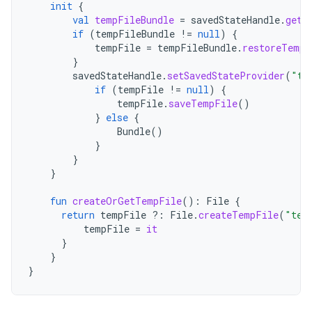
init
{
val
tempFileBundle
=
savedStateHandle
.
get<
if
(
tempFileBundle
!=
null
)
{
tempFile
=
tempFileBundle
.
restoreTempF
}
savedStateHandle
.
setSavedStateProvider
(
"te
if
(
tempFile
!=
null
)
{
tempFile
.
saveTempFile
()
}
else
{
Bundle
()
}
}
}
fun
createOrGetTempFile
():
File
{
return
tempFile
?:
File
.
createTempFile
(
"tem
tempFile
=
it
}
}
}