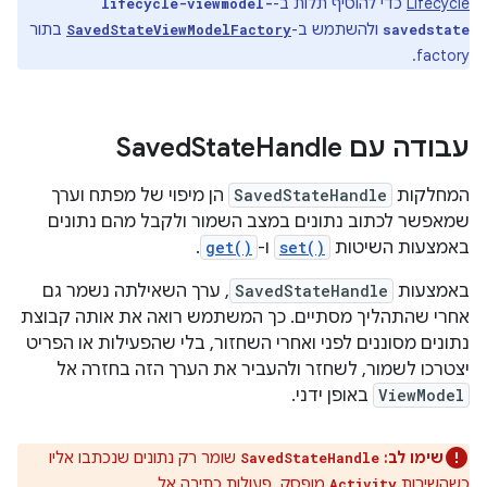
Lifecycle
כדי להוסיף תלות ב-
lifecycle-viewmodel-
ולהשתמש ב-
בתור
SavedStateViewModelFactory
savedstate
factory.
עבודה עם Saved
Handle
State
המחלקות
SavedStateHandle
הן מיפוי של מפתח וערך
שמאפשר לכתוב נתונים במצב השמור ולקבל מהם נתונים
באמצעות השיטות
set()
ו-
get()
.
באמצעות
SavedStateHandle
, ערך השאילתה נשמר גם
אחרי שהתהליך מסתיים. כך המשתמש רואה את אותה קבוצת
נתונים מסוננים לפני ואחרי השחזור, בלי שהפעילות או הפריט
יצטרכו לשמור, לשחזר ולהעביר את הערך הזה בחזרה אל
ViewModel
באופן ידני.
שימו לב:
שומר רק נתונים שנכתבו אליו
SavedStateHandle
כשהשירות
מופסק. פעולות כתיבה אל
Activity