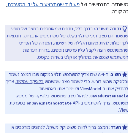
משוחזר. בתרחישים של
פעולות שמתבצעות על ידי המערכת
,
זה קורה.
נקודה חשובה:
בדרך כלל, נתונים שמאוחסנים במצב של מופע
שנשמר הם מצב זמני שתלוי בקלט של משתמשים או בניווט. דוגמאות
לכך יכולות להיות מיקום הגלילה של רשימה, המזהה של הפריט
שהמשתמש רוצה לקבל עליו פרטים נוספים, בחירת העדפות
המשתמש שנמצאת בתהליך או קלט בשדות טקסט.
חשוב:
ה-API שבו צריך להשתמש תלוי במיקום שבו המצב נשמר
ובלוגיקה שהוא דורש. כדי לשמור מצב שמשמש
בלוגיקה עסקית
, צריך
להחזיק אותו ב-ViewModel ולשמור אותו באמצעות
. לניהול מצב שמשמש ב
לוגיקה של ממשק
SavedStateHandle
משתמש
, צריך להשתמש ב-API‏
במערכת
onSaveInstanceState
View.
הערה:
המצב צריך להיות פשוט וקל משקל. לנתונים מורכבים או