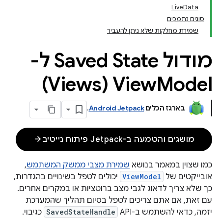
LiveData
סוגים נתמכים
שמירת מחלקות שלא ניתן להעביר
מודול Saved State ל-
Model‏ (Views)
View
בארגז הכלים
Android Jetpack
.
arrow_forward
מושגים והטמעה ב-Jetpack פיתוח נייטיב
כמו שצוין במאמר בנושא
שמירת מצבי ממשק המשתמש
,
אובייקטים של
ViewModel
יכולים לטפל בשינויים בהגדרות,
כך שלא צריך לדאוג לגבי מצב ברוטציות או במקרים אחרים.
עם זאת, אם אתם צריכים לטפל בסיום תהליך שהמערכת
יזמה, כדאי להשתמש ב-API ‏
SavedStateHandle
כגיבוי.