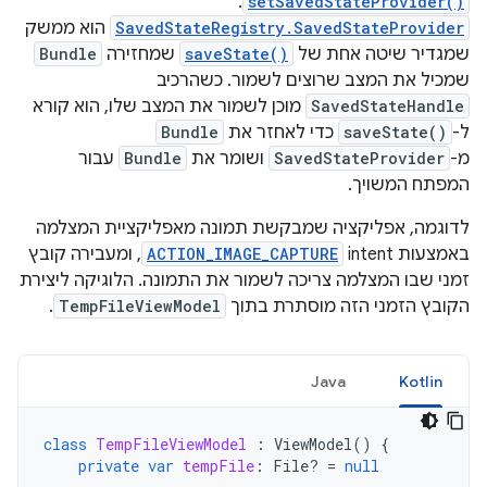
.
setSavedStateProvider()
SavedStateRegistry.SavedStateProvider
הוא ממשק
שמגדיר שיטה אחת של
saveState()
שמחזירה
Bundle
שמכיל את המצב שרוצים לשמור. כשהרכיב
SavedStateHandle
מוכן לשמור את המצב שלו, הוא קורא
ל-
saveState()
כדי לאחזר את
Bundle
מ-
SavedStateProvider
ושומר את
Bundle
עבור
המפתח המשויך.
לדוגמה, אפליקציה שמבקשת תמונה מאפליקציית המצלמה
באמצעות intent‏
ACTION_IMAGE_CAPTURE
, ומעבירה קובץ
זמני שבו המצלמה צריכה לשמור את התמונה. הלוגיקה ליצירת
הקובץ הזמני הזה מוסתרת בתוך
TempFileViewModel
.
Java
Kotlin
class
TempFileViewModel
:
ViewModel
()
{
private
var
tempFile
:
File? 
=
null