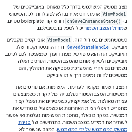
מצב ממשק המשתמש בדרך כלל מאוחסן באובייקטים של
ViewModel
או מתייחס אליהם, ולא לפעילויות. לכן, השימוש
ב-
onSaveInstanceState()
דורש קוד boilerplate מסוים,
ש
מודול המצב השמור
יכול לטפל בו בשבילכם.
כשמשתמשים במודול הזה,
ViewModel
אובייקטים מקבלים
אובייקט
SavedStateHandle
דרך הקונסטרוקטור שלו.
האובייקט הזה הוא מיפוי של מפתח וערך שמאפשר לכם לכתוב
אובייקטים ולשלוף אותם מהמצב השמור. הערכים האלה
נשמרים גם אחרי שהמערכת מפסיקה את התהליך, והם
ממשיכים להיות זמינים דרך אותו אובייקט.
המצב השמור מקושר לערימת המשימות. אם עורמים את
המשימות, המצב השמור נעלם. זה יכול לקרות כשמבצעים
עצירה מאולצת של אפליקציה, כשמסירים את האפליקציה
מתפריט האפליקציות האחרונות או כשמפעילים מחדש את
המכשיר. במקרים כאלה, מחסנית המשימות נעלמת ואי אפשר
לשחזר את המידע במצב השמור. בתרחישים של
סגירת
ממשק המשתמש על ידי המשתמש
, המצב שנשמר לא