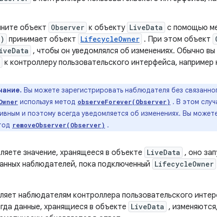
.
ните объект
Observer
к объекту
LiveData
с помощью м
()
принимает объект
LifecycleOwner
. При этом объект
iveData
, чтобы он уведомлялся об изменениях. Обычно вы
к контроллеру пользовательского интерфейса, например 
чание.
Вы можете зарегистрировать наблюдателя без связанног
используя метод
. В этом слу
Owner
observeForever(Observer)
тивным и поэтому всегда уведомляется об изменениях. Вы может
етод
.
removeObserver(Observer)
вляете значение, хранящееся в объекте
LiveData
, оно за
анных наблюдателей, пока подключенный
LifecycleOwner
оляет наблюдателям контроллера пользовательского инте
огда данные, хранящиеся в объекте
LiveData
, изменяются