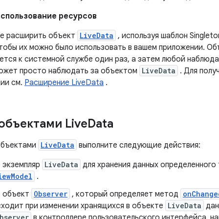
спользование ресурсов
е расширить объект
LiveData
, используя шаблон Singlet
чтобы их можно было использовать в вашем приложении. О
ется к системной службе один раз, а затем любой наблюда
может просто наблюдать за объектом
LiveData
. Для полу
ии см.
Расширение LiveData
.
 объектами Live
Data
объектами
LiveData
выполните следующие действия:
 экземпляр
LiveData
для хранения данных определенного 
iewModel
.
 объект
Observer
, который определяет метод
onChange
сходит при изменении хранящихся в объекте
LiveData
дан
bserver
в контроллере пользовательского интерфейса, н