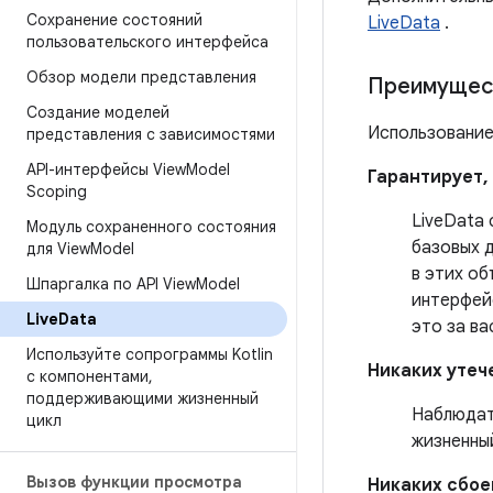
Сохранение состояний
LiveData
.
пользовательского интерфейса
Обзор модели представления
Преимущест
Создание моделей
Использование
представления с зависимостями
API-интерфейсы View
Model
Гарантирует,
Scoping
LiveData
Модуль сохраненного состояния
базовых 
для View
Model
в этих о
Шпаргалка по API View
Model
интерфей
Live
Data
это за ва
Используйте сопрограммы Kotlin
Никаких утеч
с компонентами
,
поддерживающими жизненный
Наблюдат
цикл
жизненны
Вызов функции просмотра
Никаких сбое