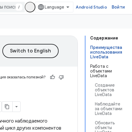
/
Android Studio
Войти
Содержание
Преимущества
использования
LiveData
Работа с
объектами
LiveData
ия оказалась полезной?
Создание
объектов
LiveData
Наблюдайте
за объектами
LiveData
ычного наблюдаемого
Обновить
объекты
ый цикл других компонентов