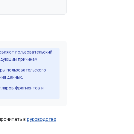
овляют пользовательский
ледующим причинам:
еры пользовательского
ния данных.
пляров фрагментов и
прочитать в
руководстве