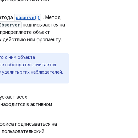
етода
observe()
. Метод
Observer
подписывается на
 прикрепляете объект
к действию или фрагменту.
о с ним объекта
чае наблюдатель считается
е удалить этих наблюдателей,
пускает всех
находится в активном
рфейса подписываться на
, пользовательский