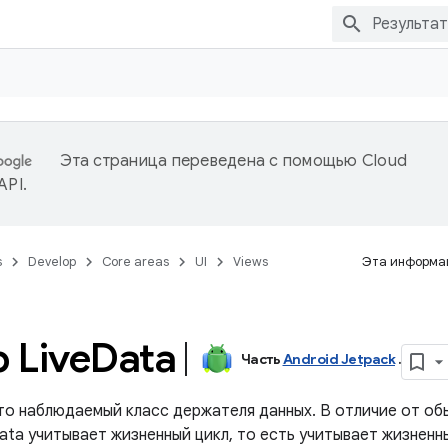
Эта страница переведена с помощью
Cloud
 API
.
s
Develop
Core areas
UI
Views
Эта информац
 Live
Data
Часть
Android Jetpack
.
о наблюдаемый класс держателя данных. В отличие от об
ata учитывает жизненный цикл, то есть учитывает жизненн