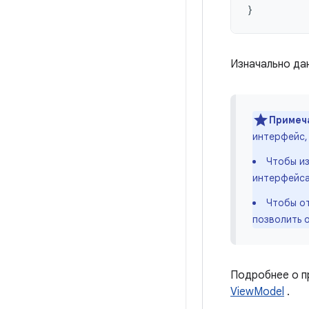
}
Изначально да
Примеч
интерфейс,
Чтобы из
интерфейса
Чтобы о
позволить 
Подробнее о п
ViewModel
.