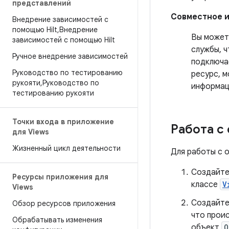
представлений
Совместное и
Внедрение зависимостей с
помощью Hilt
,
Внедрение
Вы может
зависимостей с помощью Hilt
службы, 
Ручное внедрение зависимостей
подключа
Руководство по тестированию
ресурс, 
рукояти
,
Руководство по
информац
тестированию рукояти
Точки входа в приложение
Работа с
для Views
Жизненный цикл деятельности
Для работы с 
Создайте
Ресурсы приложения для
классе
V
Views
Создайте
Обзор ресурсов приложения
что прои
Обрабатывать изменения
объект
O