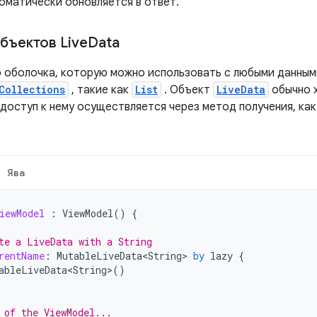
оматически обновляется в ответ.
бъектов Live
Data
о оболочка, которую можно использовать с любыми данным
Collections
, такие как
List
. Объект
LiveData
обычно х
 доступ к нему осуществляется через метод получения, ка
Ява
iewModel
:
ViewModel
()
{
te a LiveData with a String
rentName
:
MutableLiveData<String>
by
lazy
{
ableLiveData<String>
()
 of the ViewModel...