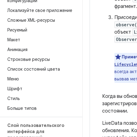
конфигурации
фрагмент
Локализуйте свое приложение
Присоеди
Сложные XML-ресурсы
observe
Рисуемый
объект
L
Observer
Макет
Анимация
Приме
Строковые ресурсы
Lifecycle
Список состояний цвета
всегда ак
Меню
вызвав м
Шрифт
Когда вы обно
Стиль
зарегистриров
Больше типов
состоянии.
LiveData позв
Слой пользовательского
обновления. К
интерфейса для