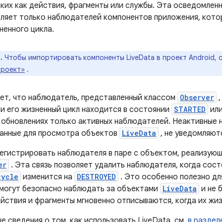
ких как действия, фрагменты или службы. Эта осведомленн
вляет только наблюдателей компонентов приложения, кото
ненного цикла.
.
Чтобы импортировать компоненты LiveData в проект Android, 
проект»
.
ает, что наблюдатель, представленный классом
Observer
,
ли его жизненный цикл находится в состоянии
STARTED
ил
 обновлениях только активных наблюдателей. Неактивные 
анные для просмотра объектов
LiveData
, не уведомляют
егистрировать наблюдателя в паре с объектом, реализую
er
. Эта связь позволяет удалить наблюдателя, когда со
cycle
изменится на
DESTROYED
. Это особенно полезно дл
 могут безопасно наблюдать за объектами
LiveData
и не 
ействия и фрагменты мгновенно отписываются, когда их жи
 сведения о том, как использовать LiveData, см.
в раздел