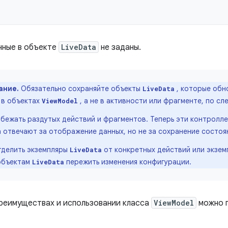
нные в объекте
LiveData
не заданы.
ание.
Обязательно сохраняйте объекты
, которые обн
LiveData
 в объектах
, а не в активности или фрагменте, по с
ViewModel
бежать раздутых действий и фрагментов. Теперь эти контролл
 отвечают за отображение данных, но не за сохранение состоя
тделить экземпляры
от конкретных действий или экзем
LiveData
объектам
пережить изменения конфигурации.
LiveData
реимуществах и использовании класса
ViewModel
можно 