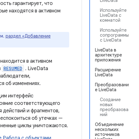
LiveData
ость гарантирует, что
Используйте
рые находятся в активном
LiveData с
комнатой
Используйте
сопрограммы
см.
раздел «Добавление
с LiveData
LiveData в
архитектуре
приложения
 находится в активном
и
RESUMED
. LiveData
Расширение
LiveData
наблюдатели,
ся об изменениях.
Преобразовани
е LiveData
щим интерфейс
Создание
стояние соответствующего
новых
преобразова
я действий и фрагментов,
ний
беспокоиться об утечках —
Объединение
зненные циклы уничтожаются.
нескольких
источников
е Работа с объектами