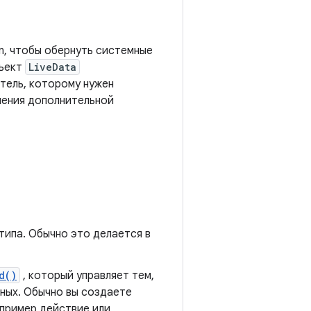
on, чтобы обернуть системные
бъект
LiveData
тель, которому нужен
чения дополнительной
типа. Обычно это делается в
d()
, который управляет тем,
ных. Обычно вы создаете
апример действие или