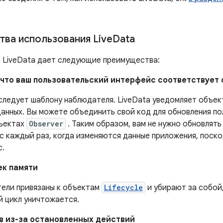
ва использования Live
Data
 LiveData дает следующие преимущества:
 что ваш пользовательский интерфейс соответствует
 следует шаблону наблюдателя. LiveData уведомляет объе
данных. Вы можете объединить свой код для обновления п
бъектах
Observer
. Таким образом, вам не нужно обновлят
с каждый раз, когда изменяются данные приложения, поск
с.
ек памяти
ели привязаны к объектам
Lifecycle
и убирают за собой,
й цикл уничтожается.
в из-за остановленных действий