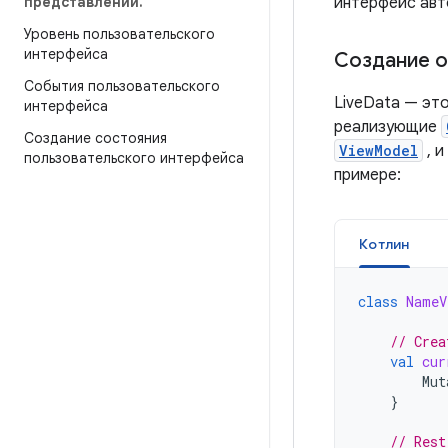
представлений
.
интерфейс авт
Уровень пользовательского
интерфейса
Создание о
События пользовательского
LiveData — эт
интерфейса
реализующие
Создание состояния
ViewModel
, и
пользовательского интерфейса
примере:
Котлин
class
NameV
// Crea
val
cur
Mut
}
// Rest