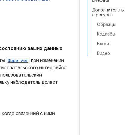
LiveData
Дополнительны
е ресурсы
Образцы
Кодлабы
Блоги
 состоянию ваших данных
Видео
кты
Observer
при изменении
ользовательского интерфейса
ь пользовательский
ольку наблюдатель делает
 когда связанный с ними