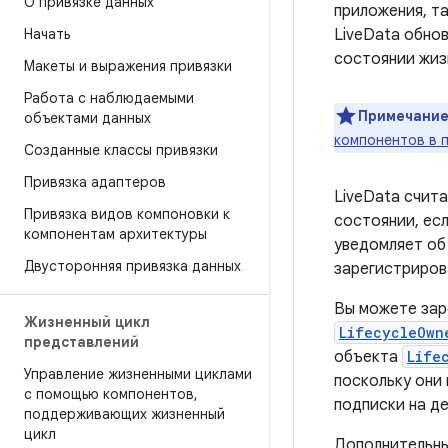
О привязке данных
приложения, та
Начать
LiveData обно
состоянии жиз
Макеты и выражения привязки
Работа с наблюдаемыми
Примечание
объектами данных
компонентов в 
Созданные классы привязки
Привязка адаптеров
LiveData счит
Привязка видов компоновки к
состоянии, ес
компонентам архитектуры
уведомляет об
Двусторонняя привязка данных
зарегистриров
Вы можете зар
Жизненный цикл
LifecycleOwn
представлений
объекта
Life
Управление жизненными циклами
поскольку они
с помощью компонентов
,
подписки на д
поддерживающих жизненный
цикл
Дополнительные