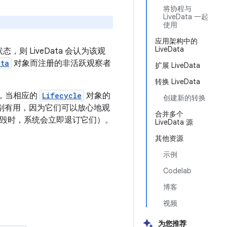
将协程与
LiveData 一起
使用
应用架构中的
LiveData
态，则 LiveData 会认为该观
ata
对象而注册的非活跃观察者
扩展 LiveData
转换 LiveData
，当相应的
Lifecycle
对象的
创建新的转换
nt 特别有用，因为它们可以放心地观
合并多个
周期被销毁时，系统会立即退订它们）。
LiveData 源
其他资源
示例
Codelab
博客
视频
为您推荐