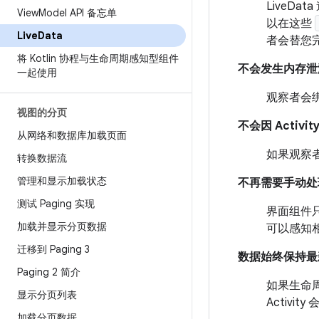
LiveD
View
Model API 备忘单
以在这些
Live
Data
者会替您
将 Kotlin 协程与生命周期感知型组件
不会发生内存泄
一起使用
观察者会
视图的分页
不会因 Activ
从网络和数据库加载页面
如果观察者
转换数据流
管理和显示加载状态
不再需要手动处
测试 Paging 实现
界面组件只
加载并显示分页数据
可以感知
迁移到 Paging 3
数据始终保持最
Paging 2 简介
如果生命
显示分页列表
Activ
加载分页数据