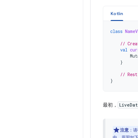
Kotlin
class
NameV
// Crea
val
cur
Mut
}
// Rest
}
最初，
LiveDat
注意
：请
中，原因如