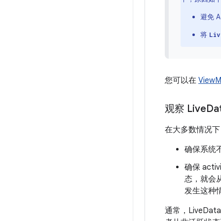
避免 
将
Liv
您可以在
View
观察 Live
Da
在大多数情况
确保系统不会从
确保 ac
态，就会
发生这种
通常，Live