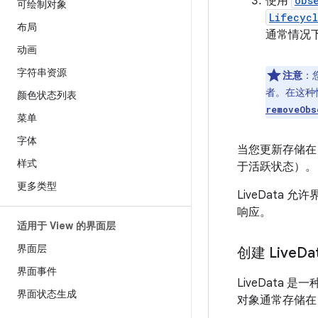
使用
obs
可绘制对象
Lifecyc
布局
通常情况下，
动画
字符串资源
注意
：
者。在这种
颜色状态列表
removeObs
菜单
字体
当您更新存储
样式
于活跃状态）。
更多类型
LiveData
响应。
适用于 View 的界面层
界面层
创建 Live
Da
界面事件
LiveData
界面状态生成
对象通常存储