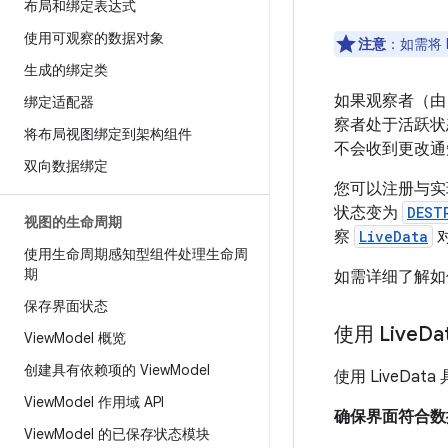
布局和绑定表达式
使用可观察的数据对象
注意
：如需将 L
生成的绑定类
如果观察者（
绑定适配器
察者处于活跃状态
将布局视图绑定到架构组件
不会收到更改通
双向数据绑定
您可以注册与
状态变为
DEST
视图的生命周期
察
LiveData
对
使用生命周期感知型组件处理生命周
期
如需详细了解如何
保存界面状态
使用 Live
Da
View
Model 概览
创建具有依赖项的 View
Model
使用 LiveDa
View
Model 作用域 API
确保界面符合数
View
Model 的已保存状态模块