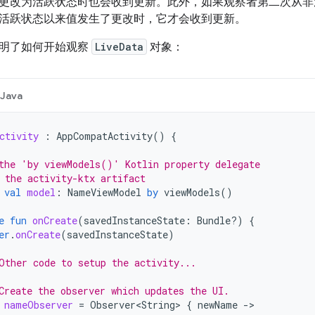
更改为活跃状态时也会收到更新。此外，如果观察者第二次从非
活跃状态以来值发生了更改时，它才会收到更新。
明了如何开始观察
LiveData
对象：
Java
ctivity
:
AppCompatActivity
()
{
the 'by viewModels()' Kotlin property delegate
 the activity-ktx artifact
val
model
:
NameViewModel
by
viewModels
()
e
fun
onCreate
(
savedInstanceState
:
Bundle?)
{
er
.
onCreate
(
savedInstanceState
)
Other code to setup the activity...
Create the observer which updates the UI.
nameObserver
=
Observer<String>
{
newName
-