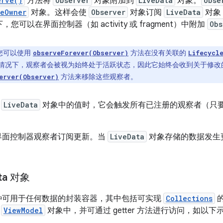
erve()
方法将
Observer
对象附加到
LiveData
对象。
obse
leOwner
对象。这样会使
Observer
对象订阅
LiveData
对象
您可以在界面控制器（如 activity 或 fragment）中附加
Obs
您可以使用
方法在没有关联的
observeForever(Observer)
Lifecycl
情况下，观察者会被视为始终处于活跃状态，因此它始终会收到关于修改
方法来移除这些观察者。
erver(Observer)
在
LiveData
对象中的值时，它会触发所有已注册的观察者（只
 允许界面控制器观察者订阅更新。当
LiveData
对象存储的数据发生
ta 对象
 是一种可用于任何数据的封装容器，其中包括可实现
Collections
在
ViewModel
对象中，并可通过 getter 方法进行访问，如以