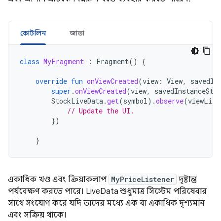
কোটলিন
জাভা
class
MyFragment
:
Fragment
()
{
override
fun
onViewCreated
(
view
:
View
,
savedIn
super
.
onViewCreated
(
view
,
savedInstanceSta
StockLiveData
.
get
(
symbol
).
observe
(
viewLife
// Update the UI.
})
}
একাধিক খণ্ড এবং ক্রিয়াকলাপ
MyPriceListener
দৃষ্টান্ত
পর্যবেক্ষণ করতে পারে। LiveData শুধুমাত্র সিস্টেম পরিষেবার
সাথে সংযোগ করে যদি তাদের মধ্যে এক বা একাধিক দৃশ্যমান
এবং সক্রিয় থাকে।