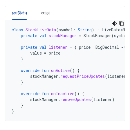
কোটলিন
জাভা
class
StockLiveData
(
symbol
:
String
)
:
LiveData<Big
private
val
stockManager
=
StockManager
(
symbol
private
val
listener
=
{
price
:
BigDecimal
-
value
=
price
}
override
fun
onActive
()
{
stockManager
.
requestPriceUpdates
(
listener
)
}
override
fun
onInactive
()
{
stockManager
.
removeUpdates
(
listener
)
}
}