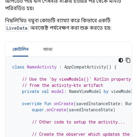
আপডেট পায় যদি শেষবার সক্রিয় হওয়ার পর থেকে মানটি
পরিবর্তিত হয়।
নিম্নলিখিত নমুনা কোডটি ব্যাখ্যা করে কিভাবে একটি
LiveData
অবজেক্ট পর্যবেক্ষণ করা শুরু করতে হয়:
কোটলিন
জাভা
class
NameActivity
:
AppCompatActivity
()
{
// Use the 'by viewModels()' Kotlin property d
// from the activity-ktx artifact
private
val
model
:
NameViewModel
by
viewModels
override
fun
onCreate
(
savedInstanceState
:
Bund
super
.
onCreate
(
savedInstanceState
)
// Other code to setup the activity...
// Create the observer which updates the UI