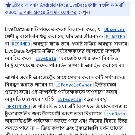
দ্রষ্টব্য:
আপনার Android প্রকল্পে LiveData উপাদানগুলি আমদানি
করতে,
আপনার প্রকল্পে উপাদান যোগ করা
দেখুন।
LiveData একটি পর্যবেক্ষককে বিবেচনা করে, যা
Observer
শ্রেণী দ্বারা প্রতিনিধিত্ব করা হয়, যদি তার জীবনচক্র
STARTED
বা
RESUMED
অবস্থায় থাকে তবে একটি সক্রিয় অবস্থায় থাকবে।
LiveData শুধুমাত্র সক্রিয় পর্যবেক্ষকদের আপডেট সম্পর্কে
অবহিত করে।
LiveData
অবজেক্ট দেখার জন্য নিবন্ধিত
নিষ্ক্রিয় পর্যবেক্ষকদের পরিবর্তন সম্পর্কে অবহিত করা হয় না।
আপনি একটি অবজেক্টের সাথে পেয়ার করা একটি পর্যবেক্ষক
নিবন্ধন করতে পারেন যা
LifecycleOwner
ইন্টারফেস
প্রয়োগ করে। এই সম্পর্কটি পর্যবেক্ষককে অপসারণ করার
অনুমতি দেয় যখন সংশ্লিষ্ট
Lifecycle
বস্তুর অবস্থা
DESTROYED
এ পরিবর্তিত হয়। এটি বিশেষত ক্রিয়াকলাপ এবং
টুকরোগুলির জন্য উপযোগী কারণ তারা নিরাপদে
LiveData
অবজেক্টগুলি পর্যবেক্ষণ করতে পারে এবং ফাঁসের বিষয়ে চিন্তা
করতে পারে না — ক্রিয়াকলাপ এবং টুকরোগুলি যখন তাদের