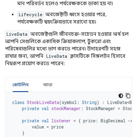
মান পরিবর্তন হলেও পর্যবেক্ষককে ডাকা হয় না।
Lifecycle
অবজেক্টটি ধ্বংস হওয়ার পরে,
পর্যবেক্ষকটি স্বয়ংক্রিয়ভাবে সরানো হয়।
LiveData
অবজেক্টগুলি জীবনচক্র-সচেতন হওয়ার অর্থ হল
আপনি সেগুলিকে একাধিক ক্রিয়াকলাপ, টুকরো এবং
পরিষেবাগুলির মধ্যে ভাগ করতে পারেন৷ উদাহরণটি সহজ
রাখার জন্য, আপনি
LiveData
ক্লাসটিকে সিঙ্গলটন হিসাবে
নিম্নরূপ প্রয়োগ করতে পারেন:
কোটলিন
জাভা
class
StockLiveData
(
symbol
:
String
)
:
LiveData<Big
private
val
stockManager
:
StockManager
=
Stock
private
val
listener
=
{
price
:
BigDecimal
-
value
=
price
}