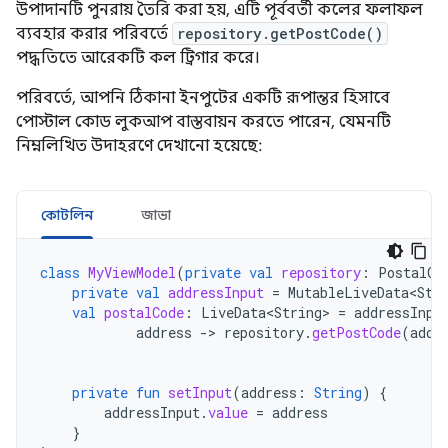
উপাদানটি পুনরায় তৈরি করা হয়, এটি পূর্ববর্তী কলের ফলাফল
ব্যবহার করার পরিবর্তে
repository.getPostCode()
পদ্ধতিতে আরেকটি কল ট্রিগার করে।
পরিবর্তে, আপনি ঠিকানা ইনপুটের একটি রূপান্তর হিসাবে
পোস্টাল কোড লুকআপ বাস্তবায়ন করতে পারেন, যেমনটি
নিম্নলিখিত উদাহরণে দেখানো হয়েছে:
কোটলিন
জাভা
class
MyViewModel
(
private
val
repository
:
PostalCo
private
val
addressInput
=
MutableLiveData<Str
val
postalCode
:
LiveData<String>
=
addressInpu
address
-
>
repository
.
getPostCode
(
addr
private
fun
setInput
(
address
:
String
)
{
addressInput
.
value
=
address
}