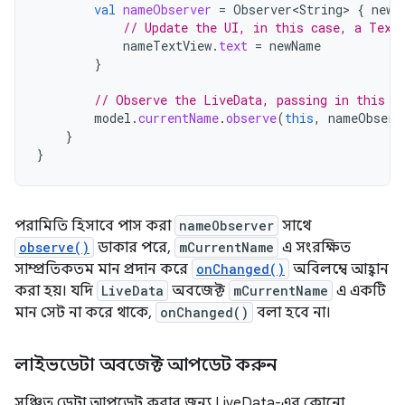
val
nameObserver
=
Observer<String>
{
newN
// Update the UI, in this case, a Text
nameTextView
.
text
=
newName
}
// Observe the LiveData, passing in this a
model
.
currentName
.
observe
(
this
,
nameObserv
}
}
পরামিতি হিসাবে পাস করা
nameObserver
সাথে
observe()
ডাকার পরে,
mCurrentName
এ সংরক্ষিত
সাম্প্রতিকতম মান প্রদান করে
onChanged()
অবিলম্বে আহ্বান
করা হয়। যদি
LiveData
অবজেক্ট
mCurrentName
এ একটি
মান সেট না করে থাকে,
onChanged()
বলা হবে না।
লাইভডেটা অবজেক্ট আপডেট করুন
সঞ্চিত ডেটা আপডেট করার জন্য LiveData-এর কোনো