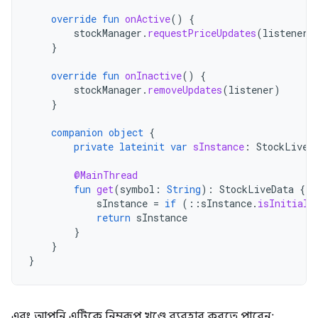
override
fun
onActive
()
{
stockManager
.
requestPriceUpdates
(
listener
)
}
override
fun
onInactive
()
{
stockManager
.
removeUpdates
(
listener
)
}
companion
object
{
private
lateinit
var
sInstance
:
StockLiveD
@MainThread
fun
get
(
symbol
:
String
):
StockLiveData
{
sInstance
=
if
(
::
sInstance
.
isInitiali
return
sInstance
}
}
}
এবং আপনি এটিকে নিম্নরূপ খণ্ডে ব্যবহার করতে পারেন: