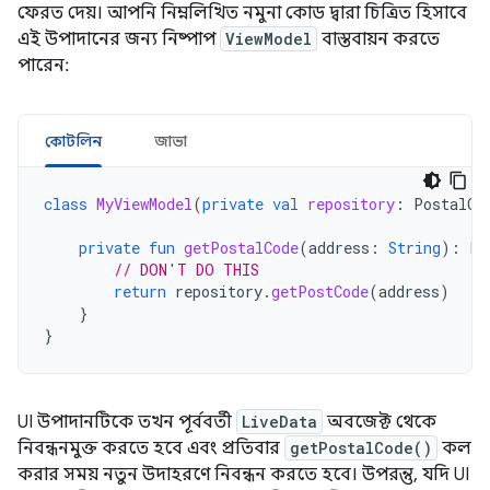
ফেরত দেয়। আপনি নিম্নলিখিত নমুনা কোড দ্বারা চিত্রিত হিসাবে
এই উপাদানের জন্য নিষ্পাপ
ViewModel
বাস্তবায়ন করতে
পারেন:
কোটলিন
জাভা
class
MyViewModel
(
private
val
repository
:
PostalCo
private
fun
getPostalCode
(
address
:
String
):
Li
// DON'T DO THIS
return
repository
.
getPostCode
(
address
)
}
}
UI উপাদানটিকে তখন পূর্ববর্তী
LiveData
অবজেক্ট থেকে
নিবন্ধনমুক্ত করতে হবে এবং প্রতিবার
getPostalCode()
কল
করার সময় নতুন উদাহরণে নিবন্ধন করতে হবে। উপরন্তু, যদি UI