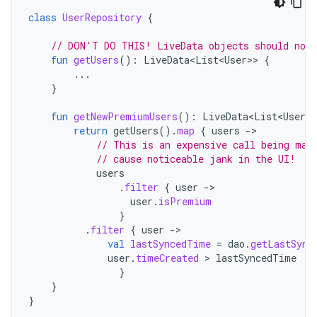
class
UserRepository
{
// DON'T DO THIS! LiveData objects should not 
fun
getUsers
():
LiveData<List<User>
>
{
...
}
fun
getNewPremiumUsers
():
LiveData<List<User>
>
return
getUsers
().
map
{
users
-
// This is an expensive call being mad
// cause noticeable jank in the UI!
users
.
filter
{
user
-
user
.
isPremium
}
.
filter
{
user
-
val
lastSyncedTime
=
dao
.
getLastSync
user
.
timeCreated
 > 
lastSyncedTime
}
}
}