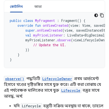
কোটলিন
জাভা
public
class
MyFragment
:
Fragment
()
{
override
fun
onViewCreated
(
view
:
View
,
savedIn
super
.
onViewCreated
(
view
,
savedInstanceSta
val
myPriceListener
:
LiveData<BigDecimal>
myPriceListener
.
observe
(
viewLifecycleOwner
// Update the UI.
})
}
}
observe()
পদ্ধতিটি
LifecycleOwner
প্রথম আর্গুমেন্ট
হিসাবে খণ্ডের দৃষ্টিভঙ্গির সাথে যুক্ত করে। এটি করা বোঝায় যে
এই পর্যবেক্ষক মালিকের সাথে যুক্ত
Lifecycle
বস্তুর সাথে
আবদ্ধ, অর্থ:
যদি
Lifecycle
বস্তুটি সক্রিয় অবস্থায় না থাকে, তাহলে