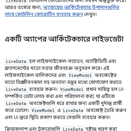
LiveData
কোটলিন কোরোটিনের জন্য সমর্থন অন্তর্ভুক্ত করে।
আরও তথ্যের জন্য,
অ্যান্ড্রয়েড আর্কিটেকচার উপাদানগুলির
সাথে কোটলিন কোরোটিন ব্যবহার করুন
দেখুন।
একটি অ্যাপের আর্কিটেকচারে লাইভডেটা
LiveData
হল লাইফসাইকেল-সচেতন, অ্যাক্টিভিটি এবং
ফ্র্যাগমেন্টের মতো সত্তার জীবনচক্র অনুসরণ করে। এই
লাইফসাইকেল মালিকদের এবং
ViewModel
অবজেক্টের
মতো ভিন্ন জীবনকাল সহ অন্যান্য বস্তুর মধ্যে যোগাযোগ করতে
LiveData
ব্যবহার করুন।
ViewModel
প্রধান দায়িত্ব হল UI-
সম্পর্কিত ডেটা লোড করা এবং পরিচালনা করা, যা এটিকে
LiveData
অবজেক্টগুলি ধরে রাখার জন্য একটি দুর্দান্ত প্রার্থী
করে তোলে।
ViewModel
এ
LiveData
অবজেক্ট তৈরি করুন
এবং UI স্তরে স্থিতি প্রকাশ করতে সেগুলি ব্যবহার করুন।
ক্রিয়াকলাপ এবং টুকরোগুলি
LiveData
দৃষ্টান্ত ধারণ করা