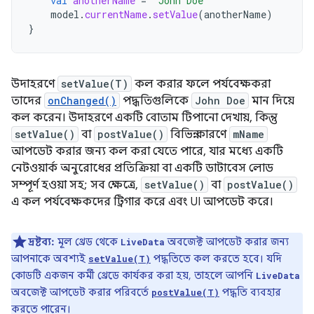
val
anotherName
=
"John Doe"
model
.
currentName
.
setValue
(
anotherName
)
}
উদাহরণে
setValue(T)
কল করার ফলে পর্যবেক্ষকরা
তাদের
onChanged()
পদ্ধতিগুলিকে
John Doe
মান দিয়ে
কল করেন। উদাহরণে একটি বোতাম টিপানো দেখায়, কিন্তু
setValue()
বা
postValue()
বিভিন্ন কারণে
mName
আপডেট করার জন্য কল করা যেতে পারে, যার মধ্যে একটি
নেটওয়ার্ক অনুরোধের প্রতিক্রিয়া বা একটি ডাটাবেস লোড
সম্পূর্ণ হওয়া সহ; সব ক্ষেত্রে,
setValue()
বা
postValue()
এ কল পর্যবেক্ষকদের ট্রিগার করে এবং UI আপডেট করে।
দ্রষ্টব্য:
মূল থ্রেড থেকে
অবজেক্ট আপডেট করার জন্য
LiveData
আপনাকে অবশ্যই
পদ্ধতিতে কল করতে হবে। যদি
setValue(T)
কোডটি একজন কর্মী থ্রেডে কার্যকর করা হয়, তাহলে আপনি
LiveData
অবজেক্ট আপডেট করার পরিবর্তে
পদ্ধতি ব্যবহার
postValue(T)
করতে পারেন।