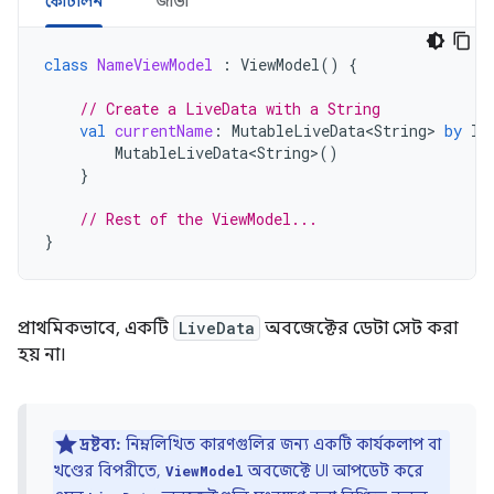
কোটলিন
জাভা
class
NameViewModel
:
ViewModel
()
{
// Create a LiveData with a String
val
currentName
:
MutableLiveData<String>
by
la
MutableLiveData<String>
()
}
// Rest of the ViewModel...
}
প্রাথমিকভাবে, একটি
LiveData
অবজেক্টের ডেটা সেট করা
হয় না।
দ্রষ্টব্য:
নিম্নলিখিত কারণগুলির জন্য একটি কার্যকলাপ বা
খণ্ডের বিপরীতে,
অবজেক্টে UI আপডেট করে
ViewModel