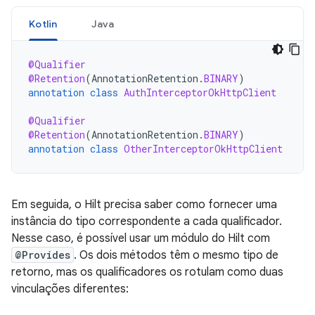
Kotlin
Java
@Qualifier
@Retention
(
AnnotationRetention
.
BINARY
)
annotation
class
AuthInterceptorOkHttpClient
@Qualifier
@Retention
(
AnnotationRetention
.
BINARY
)
annotation
class
OtherInterceptorOkHttpClient
Em seguida, o Hilt precisa saber como fornecer uma
instância do tipo correspondente a cada qualificador.
Nesse caso, é possível usar um módulo do Hilt com
@Provides
. Os dois métodos têm o mesmo tipo de
retorno, mas os qualificadores os rotulam como duas
vinculações diferentes: