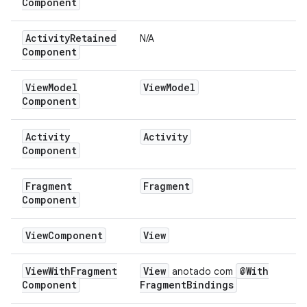
Component
Activity
Retained
N/A
Component
View
Model
View
Model
Component
Activity
Activity
Component
Fragment
Fragment
Component
View
Component
View
View
With
Fragment
View
@With
anotado com
Component
Fragment
Bindings