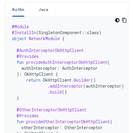
Kotlin
Java
@Module
@InstallIn
(
SingletonComponent
::
class
)
object
NetworkModule
{
@AuthInterceptorOkHttpClient
@Provides
fun
provideAuthInterceptorOkHttpClient
(
authInterceptor
:
AuthInterceptor
):
OkHttpClient
{
return
OkHttpClient
.
Builder
()
.
addInterceptor
(
authInterceptor
)
.
build
()
}
@OtherInterceptorOkHttpClient
@Provides
fun
provideOtherInterceptorOkHttpClient
(
otherInterceptor
:
OtherInterceptor