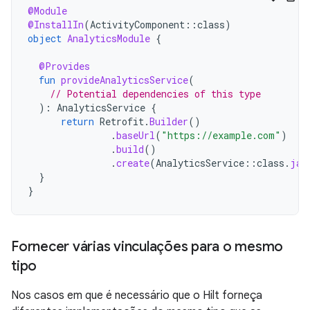
@Module
@InstallIn
(
ActivityComponent
::
class
)
object
AnalyticsModule
{
@Provides
fun
provideAnalyticsService
(
// Potential dependencies of this type
):
AnalyticsService
{
return
Retrofit
.
Builder
()
.
baseUrl
(
"https://example.com"
)
.
build
()
.
create
(
AnalyticsService
::
class
.
jav
}
}
Fornecer várias vinculações para o mesmo
tipo
Nos casos em que é necessário que o Hilt forneça