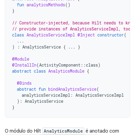
fun
analyticsMethods
()
}
// Constructor-injected, because Hilt needs to kno
// provide instances of AnalyticsServiceImpl, too.
class
AnalyticsServiceImpl
@Inject
constructor
(
...
)
:
AnalyticsService
{
...
}
@Module
@InstallIn
(
ActivityComponent
::
class
)
abstract
class
AnalyticsModule
{
@Binds
abstract
fun
bindAnalyticsService
(
analyticsServiceImpl
:
AnalyticsServiceImpl
):
AnalyticsService
}
O módulo do Hilt
AnalyticsModule
é anotado com