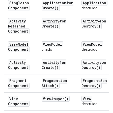
Singleton
Application#
on
Application
Component
Create(
)
destruído
Activity
Activity#
on
Activity#
on
Retained
Create(
)
Destroy(
)
Component
View
Model
View
Model
View
Model
Component
criado
destruído
Activity
Activity#
on
Activity#
on
Component
Create(
)
Destroy(
)
Fragment
Fragment#
on
Fragment#
on
Component
Attach(
)
Destroy(
)
View
View#
super(
)
View
Component
destruído