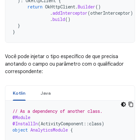
):
OkHttpClient
{
return
OkHttpClient
.
Builder
()
.
addInterceptor
(
otherInterceptor
)
.
build
()
}
}
Você pode injetar o tipo específico de que precisa
anotando o campo ou parâmetro com o qualificador
correspondente:
Kotlin
Java
// As a dependency of another class.
@Module
@InstallIn
(
ActivityComponent
::
class
)
object
AnalyticsModule
{