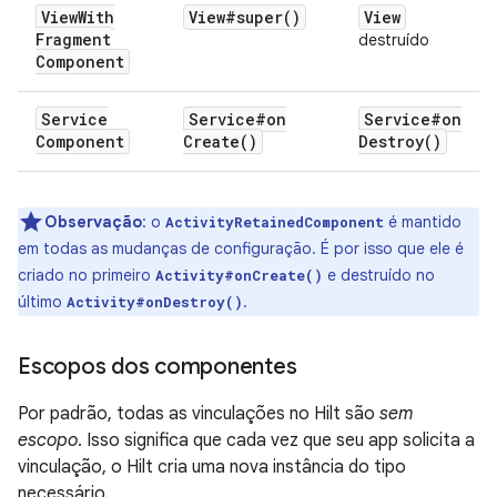
View
With
View#
super(
)
View
Fragment
destruído
Component
Service
Service#
on
Service#
on
Component
Create(
)
Destroy(
)
Observação
:
o
é mantido
ActivityRetainedComponent
em todas as mudanças de configuração. É por isso que ele é
criado no primeiro
e destruído no
Activity#onCreate()
último
.
Activity#onDestroy()
Escopos dos componentes
Por padrão, todas as vinculações no Hilt são
sem
escopo
. Isso significa que cada vez que seu app solicita a
vinculação, o Hilt cria uma nova instância do tipo
necessário.