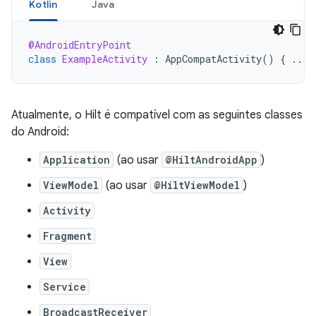
Kotlin
Java
@AndroidEntryPoint
class
ExampleActivity
:
AppCompatActivity
()
{
...
Atualmente, o Hilt é compatível com as seguintes classes
do Android:
Application
(ao usar
@HiltAndroidApp
)
ViewModel
(ao usar
@HiltViewModel
)
Activity
Fragment
View
Service
BroadcastReceiver