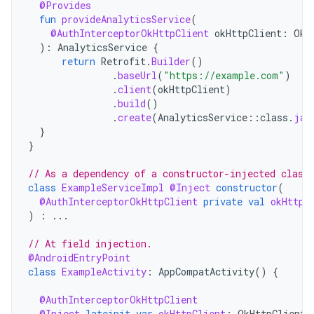
@Provides
fun
provideAnalyticsService
(
@AuthInterceptorOkHttpClient
okHttpClient
:
OkH
):
AnalyticsService
{
return
Retrofit
.
Builder
()
.
baseUrl
(
"https://example.com"
)
.
client
(
okHttpClient
)
.
build
()
.
create
(
AnalyticsService
::
class
.
jav
}
}
// As a dependency of a constructor-injected class
class
ExampleServiceImpl
@Inject
constructor
(
@AuthInterceptorOkHttpClient
private
val
okHttpC
)
:
...
// At field injection.
@AndroidEntryPoint
class
ExampleActivity
:
AppCompatActivity
()
{
@AuthInterceptorOkHttpClient
@Inject
lateinit
var
okHttpClient
:
OkHttpClient