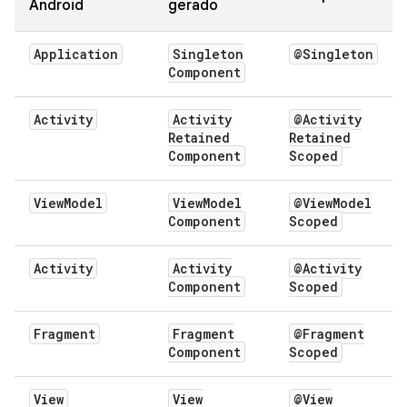
Android
gerado
Application
Singleton
@Singleton
Component
Activity
Activity
@Activity
Retained
Retained
Component
Scoped
View
Model
View
Model
@View
Model
Component
Scoped
Activity
Activity
@Activity
Component
Scoped
Fragment
Fragment
@Fragment
Component
Scoped
View
View
@View