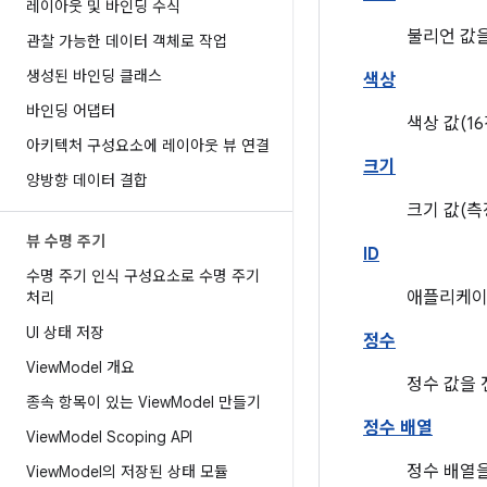
레이아웃 및 바인딩 수식
불리언 값을
관찰 가능한 데이터 객체로 작업
생성된 바인딩 클래스
색상
바인딩 어댑터
색상 값(1
아키텍처 구성요소에 레이아웃 뷰 연결
크기
양방향 데이터 결합
크기 값(측
뷰 수명 주기
ID
수명 주기 인식 구성요소로 수명 주기
애플리케이
처리
UI 상태 저장
정수
ViewModel 개요
정수 값을 
종속 항목이 있는 ViewModel 만들기
정수 배열
ViewModel Scoping API
정수 배열을
ViewModel의 저장된 상태 모듈