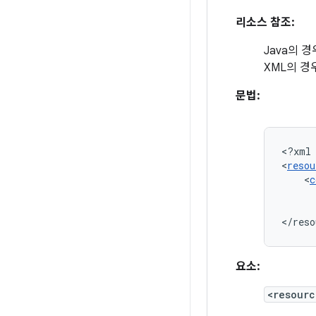
리소스 참조:
Java의 경
XML의 경
문법:
<?xml
<
resou
<
c
</reso
요소:
<resourc