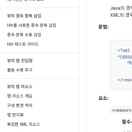
Java의 경
XML의 경
뷰의 종속 항목 삽입
Hilt를 사용한 종속 항목 삽입
문법:
종속 항목 수동 삽입
Hilt 테스트 가이드
<?xml
<
resou
뷰의 앱 진입점
<
b
활동 수명 주기
</reso
뷰의 앱 리소스
앱 리소스 개요
요소:
구성 변경 처리
<resourc
앱 현지화
필수
복잡한 XML 리소스