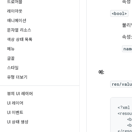
속성
드로어블
레이아웃
<bool>
애니메이션
불리
문자열 리소스
속성:
색상 상태 목록
nam
메뉴
글꼴
스타일
예:
유형 더보기
res/valu
뷰의 UI 레이어
UI 레이어
<?xml
UI 이벤트
<b
UI 상태 생성
<b
</reso