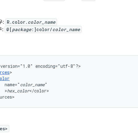
우:
R.color.
color_name
우:
@[
package
:]color/
color_name
version="1.0"
encoding="utf-8"?>

rces
olor
name="
color_name
>
hex_color
</color>

urces>
es>