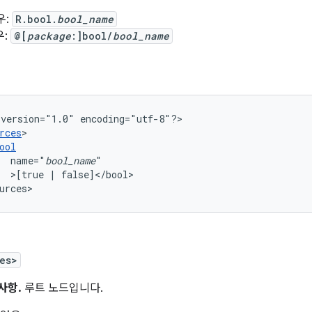
우:
R.bool.
bool_name
우:
@[
package
:]bool/
bool_name
version="1.0"
encoding="utf-8"?>

rces
ool
name="
bool_name
>[true
|
false]</bool>

urces>
es>
사항.
루트 노드입니다.